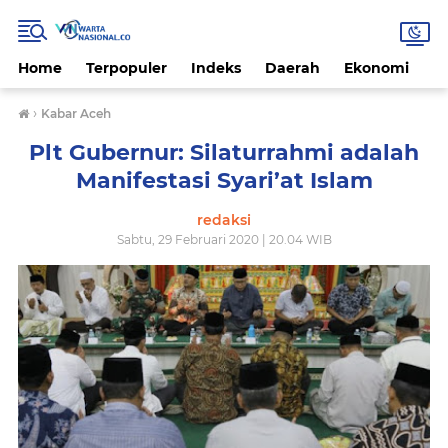
Home
Terpopuler
Indeks
Daerah
Ekonomi
H
›
Kabar Aceh
Plt Gubernur: Silaturrahmi adalah
Manifestasi Syari’at Islam
redaksi
Sabtu, 29 Februari 2020 | 20.04 WIB