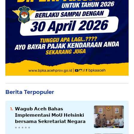
Berita Terpopuler
𝗪𝗮𝗴𝘂𝗯 𝗔𝗰𝗲𝗵 𝗕𝗮𝗵𝗮𝘀
𝗜𝗺𝗽𝗹𝗲𝗺𝗲𝗻𝘁𝗮𝘀𝗶 𝗠𝗼𝗨 𝗛𝗲𝗹𝘀𝗶𝗻𝗸𝗶
𝗯𝗲𝗿𝘀𝗮𝗺𝗮 𝗦𝗲𝗸𝗿𝗲𝘁𝗮𝗿𝗶𝗮𝘁 𝗡𝗲𝗴𝗮𝗿𝗮