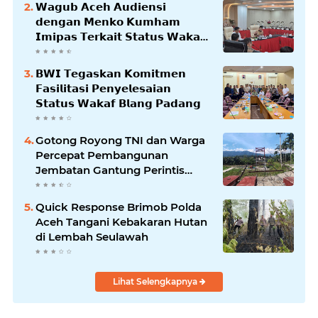
𝗪𝗮𝗴𝘂𝗯 𝗔𝗰𝗲𝗵 𝗔𝘂𝗱𝗶𝗲𝗻𝘀𝗶
𝗱𝗲𝗻𝗴𝗮𝗻 𝗠𝗲𝗻𝗸𝗼 𝗞𝘂𝗺𝗵𝗮𝗺
𝗜𝗺𝗶𝗽𝗮𝘀 𝗧𝗲𝗿𝗸𝗮𝗶𝘁 𝗦𝘁𝗮𝘁𝘂𝘀 𝗪𝗮𝗸𝗮𝗳
𝗕𝗹𝗮𝗻𝗴𝗽𝗮𝗱𝗮𝗻𝗴
𝗕𝗪𝗜 𝗧𝗲𝗴𝗮𝘀𝗸𝗮𝗻 𝗞𝗼𝗺𝗶𝘁𝗺𝗲𝗻
𝗙𝗮𝘀𝗶𝗹𝗶𝘁𝗮𝘀𝗶 𝗣𝗲𝗻𝘆𝗲𝗹𝗲𝘀𝗮𝗶𝗮𝗻
𝗦𝘁𝗮𝘁𝘂𝘀 𝗪𝗮𝗸𝗮𝗳 𝗕𝗹𝗮𝗻𝗴 𝗣𝗮𝗱𝗮𝗻𝗴
Gotong Royong TNI dan Warga
Percepat Pembangunan
Jembatan Gantung Perintis
Kuta Ujung Aceh Tenggara
Quick Response Brimob Polda
Aceh Tangani Kebakaran Hutan
di Lembah Seulawah
Lihat Selengkapnya