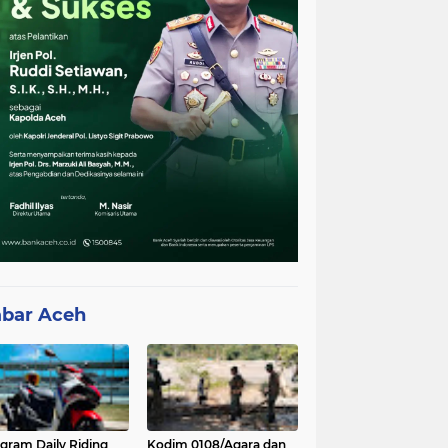
bar Aceh
gram Daily Riding
Kodim 0108/Agara dan