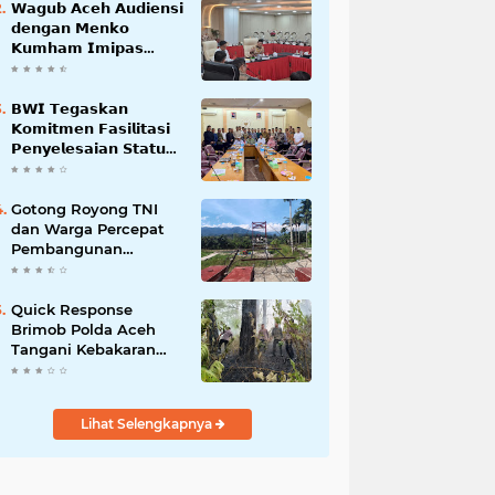
𝗪𝗮𝗴𝘂𝗯 𝗔𝗰𝗲𝗵 𝗔𝘂𝗱𝗶𝗲𝗻𝘀𝗶
𝗱𝗲𝗻𝗴𝗮𝗻 𝗠𝗲𝗻𝗸𝗼
𝗞𝘂𝗺𝗵𝗮𝗺 𝗜𝗺𝗶𝗽𝗮𝘀
𝗧𝗲𝗿𝗸𝗮𝗶𝘁 𝗦𝘁𝗮𝘁𝘂𝘀 𝗪𝗮𝗸𝗮𝗳
𝗕𝗹𝗮𝗻𝗴𝗽𝗮𝗱𝗮𝗻𝗴
𝗕𝗪𝗜 𝗧𝗲𝗴𝗮𝘀𝗸𝗮𝗻
𝗞𝗼𝗺𝗶𝘁𝗺𝗲𝗻 𝗙𝗮𝘀𝗶𝗹𝗶𝘁𝗮𝘀𝗶
𝗣𝗲𝗻𝘆𝗲𝗹𝗲𝘀𝗮𝗶𝗮𝗻 𝗦𝘁𝗮𝘁𝘂𝘀
𝗪𝗮𝗸𝗮𝗳 𝗕𝗹𝗮𝗻𝗴 𝗣𝗮𝗱𝗮𝗻𝗴
Gotong Royong TNI
dan Warga Percepat
Pembangunan
Jembatan Gantung
Perintis Kuta Ujung
Aceh Tenggara
Quick Response
Brimob Polda Aceh
Tangani Kebakaran
Hutan di Lembah
Seulawah
Lihat Selengkapnya