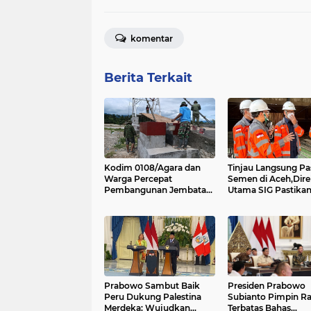
komentar
Berita Terkait
Kodim 0108/Agara dan
Tinjau Langsung P
Warga Percepat
Semen di Aceh,Dire
Pembangunan Jembatan
Utama SIG Pastika
Gantung di Kuta Ujung,
Distribusi Berjalan
Aceh Tenggara
Prabowo Sambut Baik
Presiden Prabowo
Peru Dukung Palestina
Subianto Pimpin R
Merdeka: Wujudkan
Terbatas Bahas