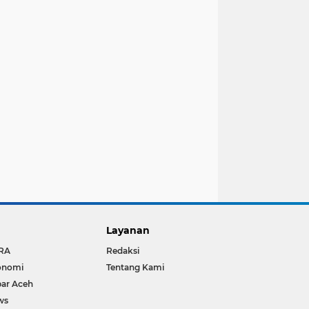
Layanan
RA
Redaksi
onomi
Tentang Kami
ar Aceh
ws