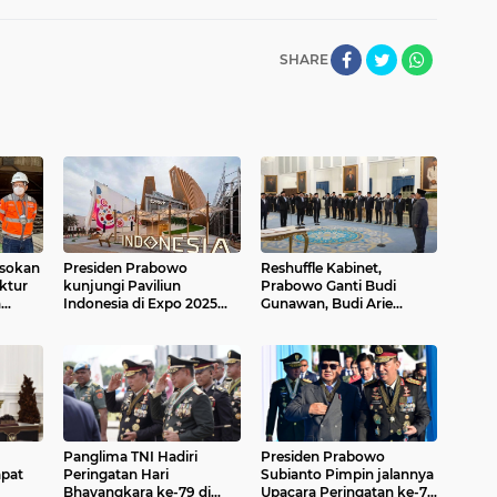
SHARE
asokan
Presiden Prabowo
Reshuffle Kabinet,
ktur
kunjungi Paviliun
Prabowo Ganti Budi
n
Indonesia di Expo 2025
Gunawan, Budi Arie
 Normal
Osaka
hingga Sri Mulyani
Panglima TNI Hadiri
Presiden Prabowo
apat
Peringatan Hari
Subianto Pimpin jalannya
Bhayangkara ke-79 di
Upacara Peringatan ke-79