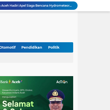
Koramil Seulimeum Hadiri Rapat Persiapan HUT Ke-81 Kemerdekaan RI Tingkat Kecamatan
Babinsa Jalin Komunikasi dengan Aparatur Gampong, Perkuat Sinergi Membangun Desa
Wapres Gibran Tinjau Lokasi Bencana di Aceh, Didampingi Wagub Dek Fadh
Program Daily Riding Impression Berlanjut, New Honda Vario EVO 160 Temani Mobilitas Harian Peserta
Kodim 0108/Agara dan Yon TP 855/RD Bersama Warga Cor Pondasi Blok Angkur Jembatan Gantung di Ds. Lawe Ger Ger, Aceh Tenggara
Perkuat Akses dan Mobilitas Masyarakat, Kodim 0106/Ateng Dukung Pembangunan Jembatan Beton di Rusip Antara, Aceh Tengah
Bupati Aceh Besar Perkuat Sinergi dengan Polres Demi Tingkatkan Pelayanan Masyarakat
Kapolda Aceh Tinjau Kerusakan Rumah Dinas Aspol Lamteumen I Akibat Angin Kencang Disertai Hujan
Otomotif
Pendidikan
Politik
Kodim Kota Banda Aceh Gelar Sidang Usul Kenaikan Pangkat Bintara dan Tamtama Periode 1 April 2027
Kasdim 0101/Kota Banda Aceh Hadiri Apel Siaga Bencana Hydrometeorologi 2026, Perkuat Kesiapsiagaan Hadapi Ancaman Kekeringan