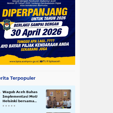
rita Terpopuler
𝗪𝗮𝗴𝘂𝗯 𝗔𝗰𝗲𝗵 𝗕𝗮𝗵𝗮𝘀
𝗜𝗺𝗽𝗹𝗲𝗺𝗲𝗻𝘁𝗮𝘀𝗶 𝗠𝗼𝗨
𝗛𝗲𝗹𝘀𝗶𝗻𝗸𝗶 𝗯𝗲𝗿𝘀𝗮𝗺𝗮
𝗦𝗲𝗸𝗿𝗲𝘁𝗮𝗿𝗶𝗮𝘁 𝗡𝗲𝗴𝗮𝗿𝗮