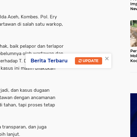
Imp
New
160
da Aceh, Kombes. Pol. Ery
Har
wartawan di salah satu warkop,
ak, baik pelapor dan terlapor
Per
ebelumnya oleh wartawan dan
×
Mob
Berita Terbaru
erhadap T. Dedi Iskandar
UPDATE
Kod
Du
kasus ini masih dilakukan
Jem
Rus
Ten
jadi, dan kasus dugaan
artawan dengan ancamanan
i tahan, tapi proses tetap
a transparan, dan juga
ih lanjut.