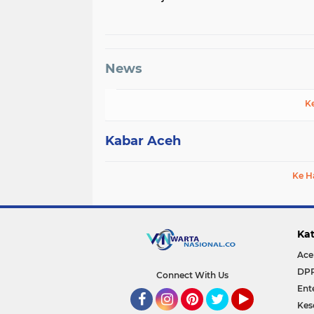
Solusi 2 Negara
perkembangan KE
bersama sejumlah
Menteri Kabinet
News
K
Kabar Aceh
Ke H
Kat
Ace
DP
Connect With Us
Ent
Kes