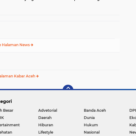
K
Silang Monas
Hari Bhayangkara Tahun
2025
e Halaman News
alaman Kabar Aceh
egori
h Besar
Advetorial
Banda Aceh
DP
RK
Daerah
Dunia
Ek
ertainment
Hiburan
Hukum
Kab
ehatan
Lifestyle
Nasional
Ne