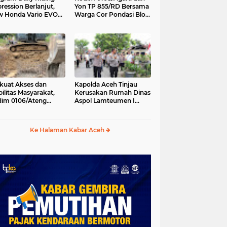
ression Berlanjut,
Yon TP 855/RD Bersama
 Honda Vario EVO
Warga Cor Pondasi Blok
 Temani Mobilitas
Angkur Jembatan
ian Peserta
Gantung di Ds. Lawe Ger
Ger, Aceh Tenggara
kuat Akses dan
Kapolda Aceh Tinjau
ilitas Masyarakat,
Kerusakan Rumah Dinas
im 0106/Ateng
Aspol Lamteumen I
kung Pembangunan
Akibat Angin Kencang
batan Beton di
Disertai Hujan
ip Antara, Aceh
Ke Halaman Kabar Aceh
gah