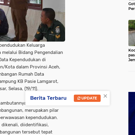
Go
Per
Lan
di 
Ace
pendudukan Keluarga
Kod
h melalui Bidang Pengendalian
pas
ata Kependudukan di
Jem
Kut
n/Kota dalam Provinsi Aceh,
embangan Rumah Data
Kampung KB Pasie Lamgarot,
, Selasa, (19/11).
×
Berita Terbaru
UPDATE
 sambutannya mengatakan,
bangunan, merupakan pilar
berwawasan kependudukan.
kenali, diidentifikasi,
embangunan tersebut tepat