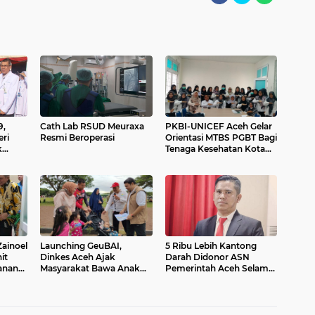
9,
Cath Lab RSUD Meuraxa
PKBI-UNICEF Aceh Gelar
ri
Resmi Beroperasi
Orientasi MTBS PGBT Bagi
k
Tenaga Kesehatan Kota
Banda Aceh
ainoel
Launching GeuBAI,
5 Ribu Lebih Kantong
it
Dinkes Aceh Ajak
Darah Didonor ASN
anan
Masyarakat Bawa Anak
Pemerintah Aceh Selama
Imunisasi
2023