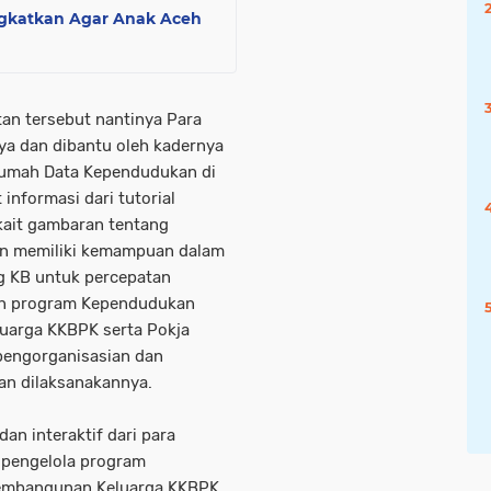
ngkatkan Agar Anak Aceh
tan tersebut nantinya Para
a dan dibantu oleh kadernya
mah Data Kependudukan di
nformasi dari tutorial
kait gambaran tentang
an memiliki kemampuan dalam
g KB untuk percepatan
an program Kependudukan
uarga KKBPK serta Pokja
engorganisasian dan
an dilaksanakannya.
an interaktif dari para
 pengelola program
embangunan Keluarga KKBPK