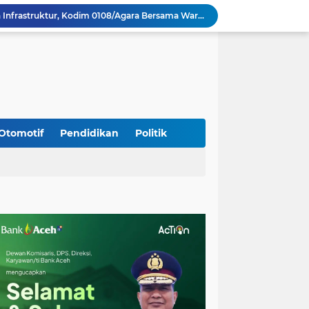
Percepat Pembangunan Infrastruktur, Kodim 0108/Agara Bersama Warga Lanjutkan Pengerjaan Jembatan Gantung di Lawe Ger Ger, Aceh Tenggara
TNI dan Masyarakat Gotong Royong Percepat Pengecoran Lantai Jembatan Beton di Desa Bunga Melur Aceh Tenggara
Polri: Sertifikat Prestasi Nasional Hingga Internasional Tetap Ikuti Tahapan Seleksi Rekrutmen Polri
Progres Pembangunan Capai 51 Persen, TNI dan Warga Kebutan Pengecoran Lantai Jembatan di Bunga Melur
Sambangi Pedagang Pinang, Babinsa Reuhat Tuha Pererat Silaturahmi dengan Warga
Jalin Keakraban dengan Warga, Babinsa Leung Ie Perkuat Komunikasi di Wilayah Binaan
Hadiri Persami di Buengcala, Danramil Kuta Baro Dorong Semangat Kebersamaan Generasi Muda
Rumah Warga Diterpa Angin Kencang, Babinsa Meunasah Lhok Dampingi Penyaluran Bantuan Masa Panik
Otomotif
Pendidikan
Politik
Sambut HUT ke-81 RI, Koramil Lhoong Bersama Warga Gotong Royong Bersihkan Lingkungan
Tim Gabungan Lakukan Penegakan Hukum terhadap DPO di Tembagapura