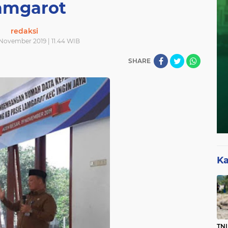
amgarot
redaksi
 November 2019 | 11.44 WIB
SHARE
Ka
TNI