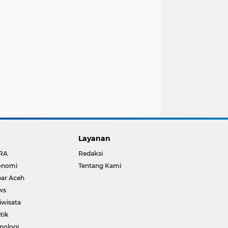
Layanan
RA
Redaksi
onomi
Tentang Kami
ar Aceh
ws
iwisata
itik
nologi