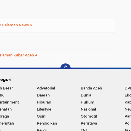
e Halaman News
alaman Kabar Aceh
egori
h Besar
Advetorial
Banda Aceh
DP
RK
Daerah
Dunia
Ek
ertainment
Hiburan
Hukum
Kab
ehatan
Lifestyle
Nasional
Ne
hraga
Opini
Otomotif
Par
erintah
Pendidikan
Peristiwa
Pol
i
Religi
TNI
Tek