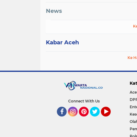
News
K
Kabar Aceh
Ke H
Kat
Ace
DP
Connect With Us
Ent
Kes
Facebook
Instagram
Pinterest
Twitter
YouTube
Ola
Pem
Polr