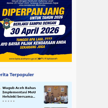
rita Terpopuler
𝗪𝗮𝗴𝘂𝗯 𝗔𝗰𝗲𝗵 𝗕𝗮𝗵𝗮𝘀
𝗜𝗺𝗽𝗹𝗲𝗺𝗲𝗻𝘁𝗮𝘀𝗶 𝗠𝗼𝗨
𝗛𝗲𝗹𝘀𝗶𝗻𝗸𝗶 𝗯𝗲𝗿𝘀𝗮𝗺𝗮
𝗦𝗲𝗸𝗿𝗲𝘁𝗮𝗿𝗶𝗮𝘁 𝗡𝗲𝗴𝗮𝗿𝗮