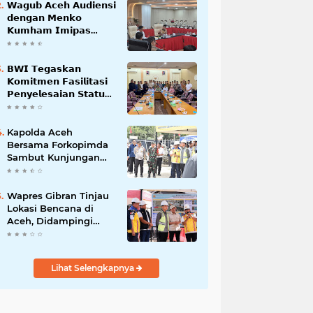
𝗪𝗮𝗴𝘂𝗯 𝗔𝗰𝗲𝗵 𝗔𝘂𝗱𝗶𝗲𝗻𝘀𝗶
𝗱𝗲𝗻𝗴𝗮𝗻 𝗠𝗲𝗻𝗸𝗼
𝗞𝘂𝗺𝗵𝗮𝗺 𝗜𝗺𝗶𝗽𝗮𝘀
𝗧𝗲𝗿𝗸𝗮𝗶𝘁 𝗦𝘁𝗮𝘁𝘂𝘀 𝗪𝗮𝗸𝗮𝗳
𝗕𝗹𝗮𝗻𝗴𝗽𝗮𝗱𝗮𝗻𝗴
𝗕𝗪𝗜 𝗧𝗲𝗴𝗮𝘀𝗸𝗮𝗻
𝗞𝗼𝗺𝗶𝘁𝗺𝗲𝗻 𝗙𝗮𝘀𝗶𝗹𝗶𝘁𝗮𝘀𝗶
𝗣𝗲𝗻𝘆𝗲𝗹𝗲𝘀𝗮𝗶𝗮𝗻 𝗦𝘁𝗮𝘁𝘂𝘀
𝗪𝗮𝗸𝗮𝗳 𝗕𝗹𝗮𝗻𝗴 𝗣𝗮𝗱𝗮𝗻𝗴
Kapolda Aceh
Bersama Forkopimda
Sambut Kunjungan
Kerja Wakil Presiden
RI di Kabupaten
Bireuen
Wapres Gibran Tinjau
Lokasi Bencana di
Aceh, Didampingi
Wagub Dek Fadh
Lihat Selengkapnya