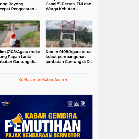
tong Royong
Capai 51 Persen, TNI dan
cepat Pengecoran
Warga Kebutan
tai Jembatan Beton
Pengecoran Lantai
Desa Bunga Melur
Jembatan di Bunga
h Tenggara
Melur
im 0108/Agara mulai
Kodim 0108/Agara terus
ang Papan Lantai
kebut pembangunan
batan Gantung di
jembatan Gantung di Ds.
a Ujung Agara
Kumbang Jaya, Aceh
Tenggara
Ke Halaman Kabar Aceh