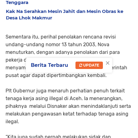
Tenggara
Kak Na Serahkan Mesin Jahit dan Mesin Obras ke
Desa Lhok Makmur
Sementara itu, perihal penolakan rencana revisi
undang-undang nomor 13 tahun 2003, Nova
menuturkan, dengan adanya penolakan dari para
×
pekerja di Aceh, maka pemerintah Aceh akan
Berita Terbaru
UPDATE
menyampaikan aspirasi tersebut kepada pemerintah
pusat agar dapat dipertimbangkan kembali.
Plt Gubernur juga menaruh perhatian penuh terkait
tenaga kerja asing illegal di Aceh. Ia menerangkan,
pihaknya melalui Disnaker akan menindaklanjuti serta
melakukan pengawasan ketat terhadap tenaga asing
ilegal.
“Kita juga sudah pernah melakukan sidak dan