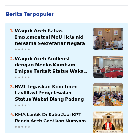
Berita Terpopuler
𝗪𝗮𝗴𝘂𝗯 𝗔𝗰𝗲𝗵 𝗕𝗮𝗵𝗮𝘀
𝗜𝗺𝗽𝗹𝗲𝗺𝗲𝗻𝘁𝗮𝘀𝗶 𝗠𝗼𝗨 𝗛𝗲𝗹𝘀𝗶𝗻𝗸𝗶
𝗯𝗲𝗿𝘀𝗮𝗺𝗮 𝗦𝗲𝗸𝗿𝗲𝘁𝗮𝗿𝗶𝗮𝘁 𝗡𝗲𝗴𝗮𝗿𝗮
𝗪𝗮𝗴𝘂𝗯 𝗔𝗰𝗲𝗵 𝗔𝘂𝗱𝗶𝗲𝗻𝘀𝗶
𝗱𝗲𝗻𝗴𝗮𝗻 𝗠𝗲𝗻𝗸𝗼 𝗞𝘂𝗺𝗵𝗮𝗺
𝗜𝗺𝗶𝗽𝗮𝘀 𝗧𝗲𝗿𝗸𝗮𝗶𝘁 𝗦𝘁𝗮𝘁𝘂𝘀 𝗪𝗮𝗸𝗮𝗳
𝗕𝗹𝗮𝗻𝗴𝗽𝗮𝗱𝗮𝗻𝗴
𝗕𝗪𝗜 𝗧𝗲𝗴𝗮𝘀𝗸𝗮𝗻 𝗞𝗼𝗺𝗶𝘁𝗺𝗲𝗻
𝗙𝗮𝘀𝗶𝗹𝗶𝘁𝗮𝘀𝗶 𝗣𝗲𝗻𝘆𝗲𝗹𝗲𝘀𝗮𝗶𝗮𝗻
𝗦𝘁𝗮𝘁𝘂𝘀 𝗪𝗮𝗸𝗮𝗳 𝗕𝗹𝗮𝗻𝗴 𝗣𝗮𝗱𝗮𝗻𝗴
KMA Lantik Dr Sutio Jadi KPT
Banda Aceh Gantikan Nursyam