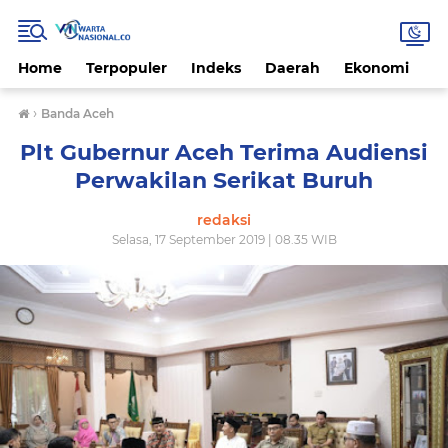
Home
Terpopuler
Indeks
Daerah
Ekonomi
H
›
Banda Aceh
Plt Gubernur Aceh Terima Audiensi
Perwakilan Serikat Buruh
redaksi
Selasa, 17 September 2019 | 08.35 WIB