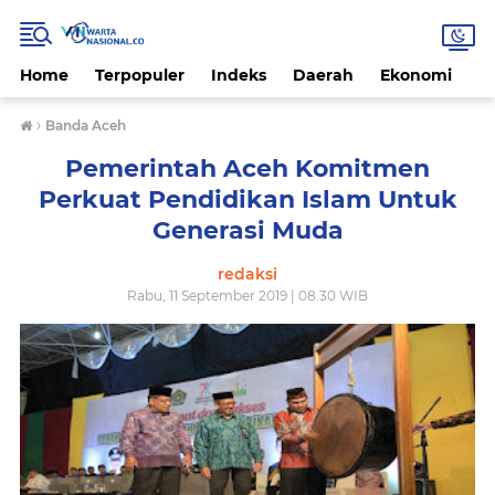
Home
Terpopuler
Indeks
Daerah
Ekonomi
H
›
Banda Aceh
Pemerintah Aceh Komitmen
Perkuat Pendidikan Islam Untuk
Generasi Muda
redaksi
Rabu, 11 September 2019 | 08.30 WIB