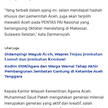
“Yang terbaik dalam ajang ini, selain mendapat hadiah
khusus dari pemerintah Aceh, juga akan terpilih
mewakili Aceh pada PENTAS PAI Nasional yang
berlangsung Oktober mendatang di Makassar,
Sulawesi Selatan,” kata Darmansyah.
Lihat juga
Didampingi Wagub 𝗔𝗰𝗲𝗵, Wapres 𝗧𝗶𝗻𝗷𝗮𝘂 𝗝𝗲𝗺𝗯𝗮𝘁𝗮𝗻
𝗟𝘂𝗺𝘂𝘁 𝗱𝗮𝗻 𝗝𝗲𝗺𝗯𝗮𝘁𝗮𝗻 𝗞𝗲𝗻𝗱𝗮𝘄𝗶
Kodim 0108/Agara dan Warga Warnai Tahap Akhir
Pembangunan Jembatan Gantung di Ketambe Aceh
Tenggara
Kepala Kantor Wilayah Kementrian Agama Aceh,
Muhammad Daud Pakeh mengatakan generasi milenial
merupakan generasi yang aktif dan kreatif, salah