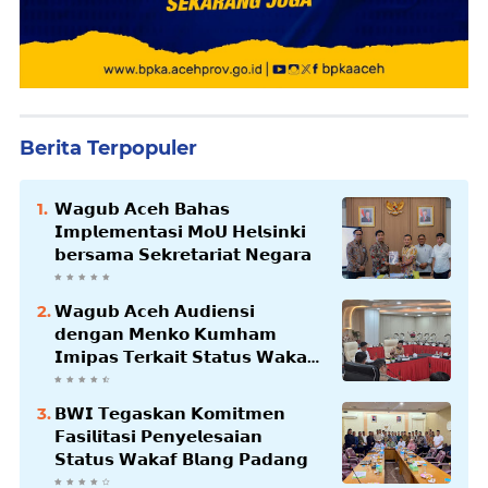
Berita Terpopuler
𝗪𝗮𝗴𝘂𝗯 𝗔𝗰𝗲𝗵 𝗕𝗮𝗵𝗮𝘀
𝗜𝗺𝗽𝗹𝗲𝗺𝗲𝗻𝘁𝗮𝘀𝗶 𝗠𝗼𝗨 𝗛𝗲𝗹𝘀𝗶𝗻𝗸𝗶
𝗯𝗲𝗿𝘀𝗮𝗺𝗮 𝗦𝗲𝗸𝗿𝗲𝘁𝗮𝗿𝗶𝗮𝘁 𝗡𝗲𝗴𝗮𝗿𝗮
𝗪𝗮𝗴𝘂𝗯 𝗔𝗰𝗲𝗵 𝗔𝘂𝗱𝗶𝗲𝗻𝘀𝗶
𝗱𝗲𝗻𝗴𝗮𝗻 𝗠𝗲𝗻𝗸𝗼 𝗞𝘂𝗺𝗵𝗮𝗺
𝗜𝗺𝗶𝗽𝗮𝘀 𝗧𝗲𝗿𝗸𝗮𝗶𝘁 𝗦𝘁𝗮𝘁𝘂𝘀 𝗪𝗮𝗸𝗮𝗳
𝗕𝗹𝗮𝗻𝗴𝗽𝗮𝗱𝗮𝗻𝗴
𝗕𝗪𝗜 𝗧𝗲𝗴𝗮𝘀𝗸𝗮𝗻 𝗞𝗼𝗺𝗶𝘁𝗺𝗲𝗻
𝗙𝗮𝘀𝗶𝗹𝗶𝘁𝗮𝘀𝗶 𝗣𝗲𝗻𝘆𝗲𝗹𝗲𝘀𝗮𝗶𝗮𝗻
𝗦𝘁𝗮𝘁𝘂𝘀 𝗪𝗮𝗸𝗮𝗳 𝗕𝗹𝗮𝗻𝗴 𝗣𝗮𝗱𝗮𝗻𝗴