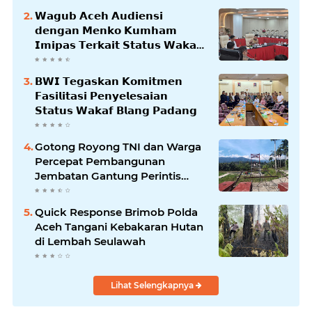
𝗪𝗮𝗴𝘂𝗯 𝗔𝗰𝗲𝗵 𝗔𝘂𝗱𝗶𝗲𝗻𝘀𝗶
𝗱𝗲𝗻𝗴𝗮𝗻 𝗠𝗲𝗻𝗸𝗼 𝗞𝘂𝗺𝗵𝗮𝗺
𝗜𝗺𝗶𝗽𝗮𝘀 𝗧𝗲𝗿𝗸𝗮𝗶𝘁 𝗦𝘁𝗮𝘁𝘂𝘀 𝗪𝗮𝗸𝗮𝗳
𝗕𝗹𝗮𝗻𝗴𝗽𝗮𝗱𝗮𝗻𝗴
𝗕𝗪𝗜 𝗧𝗲𝗴𝗮𝘀𝗸𝗮𝗻 𝗞𝗼𝗺𝗶𝘁𝗺𝗲𝗻
𝗙𝗮𝘀𝗶𝗹𝗶𝘁𝗮𝘀𝗶 𝗣𝗲𝗻𝘆𝗲𝗹𝗲𝘀𝗮𝗶𝗮𝗻
𝗦𝘁𝗮𝘁𝘂𝘀 𝗪𝗮𝗸𝗮𝗳 𝗕𝗹𝗮𝗻𝗴 𝗣𝗮𝗱𝗮𝗻𝗴
Gotong Royong TNI dan Warga
Percepat Pembangunan
Jembatan Gantung Perintis
Kuta Ujung Aceh Tenggara
Quick Response Brimob Polda
Aceh Tangani Kebakaran Hutan
di Lembah Seulawah
Lihat Selengkapnya