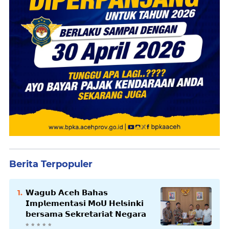
Berita Terpopuler
𝗪𝗮𝗴𝘂𝗯 𝗔𝗰𝗲𝗵 𝗕𝗮𝗵𝗮𝘀
𝗜𝗺𝗽𝗹𝗲𝗺𝗲𝗻𝘁𝗮𝘀𝗶 𝗠𝗼𝗨 𝗛𝗲𝗹𝘀𝗶𝗻𝗸𝗶
𝗯𝗲𝗿𝘀𝗮𝗺𝗮 𝗦𝗲𝗸𝗿𝗲𝘁𝗮𝗿𝗶𝗮𝘁 𝗡𝗲𝗴𝗮𝗿𝗮