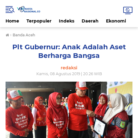
Home
Terpopuler
Indeks
Daerah
Ekonomi
H
›
Banda Aceh
Plt Gubernur: Anak Adalah Aset
Berharga Bangsa
redaksi
Kamis, 08 Agustus 2019 | 20.26 WIB