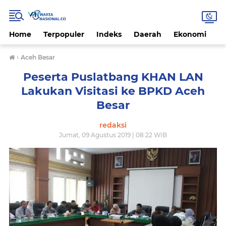
Home
Terpopuler
Indeks
Daerah
Ekonomi
H
›
Aceh Besar
Peserta Puslatbang KHAN LAN
Lakukan Visitasi ke BPKD Aceh
Besar
redaksi
Jumat, 09 Agustus 2019 | 08.22 WIB