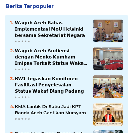
Berita Terpopuler
𝗪𝗮𝗴𝘂𝗯 𝗔𝗰𝗲𝗵 𝗕𝗮𝗵𝗮𝘀
𝗜𝗺𝗽𝗹𝗲𝗺𝗲𝗻𝘁𝗮𝘀𝗶 𝗠𝗼𝗨 𝗛𝗲𝗹𝘀𝗶𝗻𝗸𝗶
𝗯𝗲𝗿𝘀𝗮𝗺𝗮 𝗦𝗲𝗸𝗿𝗲𝘁𝗮𝗿𝗶𝗮𝘁 𝗡𝗲𝗴𝗮𝗿𝗮
𝗪𝗮𝗴𝘂𝗯 𝗔𝗰𝗲𝗵 𝗔𝘂𝗱𝗶𝗲𝗻𝘀𝗶
𝗱𝗲𝗻𝗴𝗮𝗻 𝗠𝗲𝗻𝗸𝗼 𝗞𝘂𝗺𝗵𝗮𝗺
𝗜𝗺𝗶𝗽𝗮𝘀 𝗧𝗲𝗿𝗸𝗮𝗶𝘁 𝗦𝘁𝗮𝘁𝘂𝘀 𝗪𝗮𝗸𝗮𝗳
𝗕𝗹𝗮𝗻𝗴𝗽𝗮𝗱𝗮𝗻𝗴
𝗕𝗪𝗜 𝗧𝗲𝗴𝗮𝘀𝗸𝗮𝗻 𝗞𝗼𝗺𝗶𝘁𝗺𝗲𝗻
𝗙𝗮𝘀𝗶𝗹𝗶𝘁𝗮𝘀𝗶 𝗣𝗲𝗻𝘆𝗲𝗹𝗲𝘀𝗮𝗶𝗮𝗻
𝗦𝘁𝗮𝘁𝘂𝘀 𝗪𝗮𝗸𝗮𝗳 𝗕𝗹𝗮𝗻𝗴 𝗣𝗮𝗱𝗮𝗻𝗴
KMA Lantik Dr Sutio Jadi KPT
Banda Aceh Gantikan Nursyam