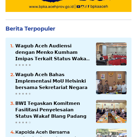
Berita Terpopuler
𝗪𝗮𝗴𝘂𝗯 𝗔𝗰𝗲𝗵 𝗔𝘂𝗱𝗶𝗲𝗻𝘀𝗶
𝗱𝗲𝗻𝗴𝗮𝗻 𝗠𝗲𝗻𝗸𝗼 𝗞𝘂𝗺𝗵𝗮𝗺
𝗜𝗺𝗶𝗽𝗮𝘀 𝗧𝗲𝗿𝗸𝗮𝗶𝘁 𝗦𝘁𝗮𝘁𝘂𝘀 𝗪𝗮𝗸𝗮𝗳
𝗕𝗹𝗮𝗻𝗴𝗽𝗮𝗱𝗮𝗻𝗴
𝗪𝗮𝗴𝘂𝗯 𝗔𝗰𝗲𝗵 𝗕𝗮𝗵𝗮𝘀
𝗜𝗺𝗽𝗹𝗲𝗺𝗲𝗻𝘁𝗮𝘀𝗶 𝗠𝗼𝗨 𝗛𝗲𝗹𝘀𝗶𝗻𝗸𝗶
𝗯𝗲𝗿𝘀𝗮𝗺𝗮 𝗦𝗲𝗸𝗿𝗲𝘁𝗮𝗿𝗶𝗮𝘁 𝗡𝗲𝗴𝗮𝗿𝗮
𝗕𝗪𝗜 𝗧𝗲𝗴𝗮𝘀𝗸𝗮𝗻 𝗞𝗼𝗺𝗶𝘁𝗺𝗲𝗻
𝗙𝗮𝘀𝗶𝗹𝗶𝘁𝗮𝘀𝗶 𝗣𝗲𝗻𝘆𝗲𝗹𝗲𝘀𝗮𝗶𝗮𝗻
𝗦𝘁𝗮𝘁𝘂𝘀 𝗪𝗮𝗸𝗮𝗳 𝗕𝗹𝗮𝗻𝗴 𝗣𝗮𝗱𝗮𝗻𝗴
Kapolda Aceh Bersama