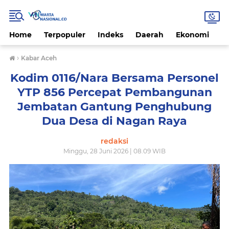
Home
Terpopuler
Indeks
Daerah
Ekonomi
H
›
Kabar Aceh
Kodim 0116/Nara Bersama Personel
YTP 856 Percepat Pembangunan
Jembatan Gantung Penghubung
Dua Desa di Nagan Raya
redaksi
Minggu, 28 Juni 2026 | 08.09 WIB