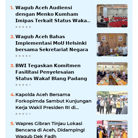
𝗪𝗮𝗴𝘂𝗯 𝗔𝗰𝗲𝗵 𝗔𝘂𝗱𝗶𝗲𝗻𝘀𝗶
𝗱𝗲𝗻𝗴𝗮𝗻 𝗠𝗲𝗻𝗸𝗼 𝗞𝘂𝗺𝗵𝗮𝗺
𝗜𝗺𝗶𝗽𝗮𝘀 𝗧𝗲𝗿𝗸𝗮𝗶𝘁 𝗦𝘁𝗮𝘁𝘂𝘀 𝗪𝗮𝗸𝗮𝗳
𝗕𝗹𝗮𝗻𝗴𝗽𝗮𝗱𝗮𝗻𝗴
𝗪𝗮𝗴𝘂𝗯 𝗔𝗰𝗲𝗵 𝗕𝗮𝗵𝗮𝘀
𝗜𝗺𝗽𝗹𝗲𝗺𝗲𝗻𝘁𝗮𝘀𝗶 𝗠𝗼𝗨 𝗛𝗲𝗹𝘀𝗶𝗻𝗸𝗶
𝗯𝗲𝗿𝘀𝗮𝗺𝗮 𝗦𝗲𝗸𝗿𝗲𝘁𝗮𝗿𝗶𝗮𝘁 𝗡𝗲𝗴𝗮𝗿𝗮
𝗕𝗪𝗜 𝗧𝗲𝗴𝗮𝘀𝗸𝗮𝗻 𝗞𝗼𝗺𝗶𝘁𝗺𝗲𝗻
𝗙𝗮𝘀𝗶𝗹𝗶𝘁𝗮𝘀𝗶 𝗣𝗲𝗻𝘆𝗲𝗹𝗲𝘀𝗮𝗶𝗮𝗻
𝗦𝘁𝗮𝘁𝘂𝘀 𝗪𝗮𝗸𝗮𝗳 𝗕𝗹𝗮𝗻𝗴 𝗣𝗮𝗱𝗮𝗻𝗴
Kapolda Aceh Bersama
Forkopimda Sambut Kunjungan
Kerja Wakil Presiden RI di
Kabupaten Bireuen
Wapres Gibran Tinjau Lokasi
Bencana di Aceh, Didampingi
Wagub Dek Fadh