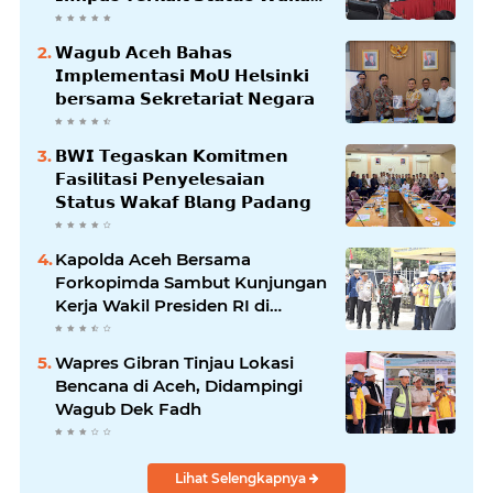
𝗕𝗹𝗮𝗻𝗴𝗽𝗮𝗱𝗮𝗻𝗴
𝗪𝗮𝗴𝘂𝗯 𝗔𝗰𝗲𝗵 𝗕𝗮𝗵𝗮𝘀
𝗜𝗺𝗽𝗹𝗲𝗺𝗲𝗻𝘁𝗮𝘀𝗶 𝗠𝗼𝗨 𝗛𝗲𝗹𝘀𝗶𝗻𝗸𝗶
𝗯𝗲𝗿𝘀𝗮𝗺𝗮 𝗦𝗲𝗸𝗿𝗲𝘁𝗮𝗿𝗶𝗮𝘁 𝗡𝗲𝗴𝗮𝗿𝗮
𝗕𝗪𝗜 𝗧𝗲𝗴𝗮𝘀𝗸𝗮𝗻 𝗞𝗼𝗺𝗶𝘁𝗺𝗲𝗻
𝗙𝗮𝘀𝗶𝗹𝗶𝘁𝗮𝘀𝗶 𝗣𝗲𝗻𝘆𝗲𝗹𝗲𝘀𝗮𝗶𝗮𝗻
𝗦𝘁𝗮𝘁𝘂𝘀 𝗪𝗮𝗸𝗮𝗳 𝗕𝗹𝗮𝗻𝗴 𝗣𝗮𝗱𝗮𝗻𝗴
Kapolda Aceh Bersama
Forkopimda Sambut Kunjungan
Kerja Wakil Presiden RI di
Kabupaten Bireuen
Wapres Gibran Tinjau Lokasi
Bencana di Aceh, Didampingi
Wagub Dek Fadh
Lihat Selengkapnya