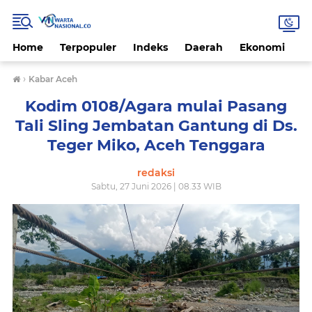
Home
Terpopuler
Indeks
Daerah
Ekonomi
H
›
Kabar Aceh
Kodim 0108/Agara mulai Pasang
Tali Sling Jembatan Gantung di Ds.
Teger Miko, Aceh Tenggara
redaksi
Sabtu, 27 Juni 2026 | 08.33 WIB