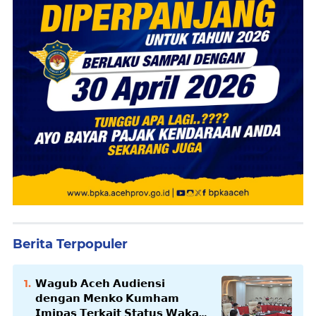
Berita Terpopuler
𝗪𝗮𝗴𝘂𝗯 𝗔𝗰𝗲𝗵 𝗔𝘂𝗱𝗶𝗲𝗻𝘀𝗶
𝗱𝗲𝗻𝗴𝗮𝗻 𝗠𝗲𝗻𝗸𝗼 𝗞𝘂𝗺𝗵𝗮𝗺
𝗜𝗺𝗶𝗽𝗮𝘀 𝗧𝗲𝗿𝗸𝗮𝗶𝘁 𝗦𝘁𝗮𝘁𝘂𝘀 𝗪𝗮𝗸𝗮𝗳