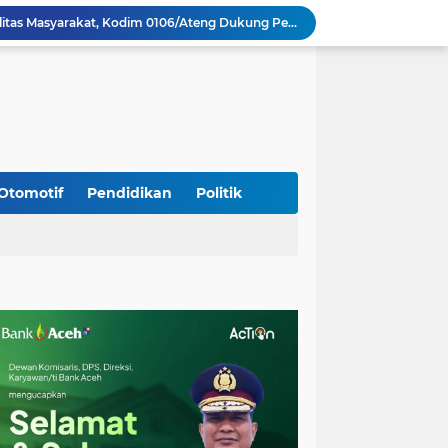
Perkuat Akses dan Mobilitas Masyarakat, Kodim 0106/Ateng Dukung Pembangunan Jembatan Beton di Rusip Antara, Aceh Tengah
Bupati Aceh Besar Perkuat Sinergi dengan Polres Demi Tingkatkan Pelayanan Masyarakat
Kapolda Aceh Tinjau Kerusakan Rumah Dinas Aspol Lamteumen I Akibat Angin Kencang Disertai Hujan
Kodim Kota Banda Aceh Gelar Sidang Usul Kenaikan Pangkat Bintara dan Tamtama Periode 1 April 2027
Kasdim 0101/Kota Banda Aceh Hadiri Apel Siaga Bencana Hydrometeorologi 2026, Perkuat Kesiapsiagaan Hadapi Ancaman Kekeringan
Koramil Seulimeum Hadiri Rapat Persiapan HUT Ke-81 Kemerdekaan RI Tingkat Kecamatan
Babinsa Jalin Komunikasi dengan Aparatur Gampong, Perkuat Sinergi Membangun Desa
Babinsa Hadiri Rembuk Stunting, Perkuat Sinergi Wujudkan Generasi Sehat di Kuta Malaka
Otomotif
Pendidikan
Politik
Babinsa Bak Seutui Ingatkan Warga Tetap Waspada Hadapi Cuaca Tak Menentu
Kodim 0108/Agara dan Yon TP 855/RD Bersama Warga Cor Pondasi Blok Angkur Jembatan Gantung di Ds. Lawe Ger Ger, Aceh Tenggara