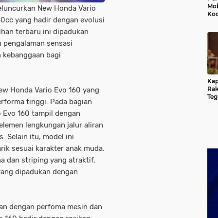
Mob
eluncurkan New Honda Vario
Kod
60cc yang hadir dengan evolusi
Du
Jem
lihan terbaru ini dipadukan
Rus
n pengalaman sensasi
Ten
 kebanggaan bagi
Kap
Rak
ew Honda Vario Evo 160 yang
Teg
erforma tinggi. Pada bagian
Kun
yan
 Evo 160 tampil dengan
Hu
lemen lengkungan jalur aliran
Selain itu, model ini
ik sesuai karakter anak muda.
 dan striping yang atraktif,
yang dipadukan dengan
an dengan perfoma mesin dan