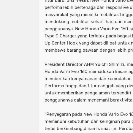
fitur baru. Sisi mesin, New Honda Vario E
perfoma lebih bertenaga dan responsive 
masyarakat yang memiliki mobilitas tinggi.
mendukung mobilitas sehari-hari dan me
penggunanya. New Honda Vario Evo 160 s
Type C Charger yang terletak pada bagasi
Up Center Hook yang dapat dilipat untu
membawa barang bawaan dengan lebih pra
President Director AHM Yuichi Shimizu m
Honda Vario Evo 160 memadukan kesan ag
memberikan kenyamanan dan kemudahan b
Performa tinggi dan fitur canggih yang di
untuk memberikan pengalaman tersendiri 
penggunanya dalam menemani beraktivitas
“Penyegaran pada New Honda Vario Evo 16
memenuhi kebutuhan dan keinginan para p
terus berkembang dinamis saat ini. Perub