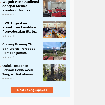
𝗪𝗮𝗴𝘂𝗯 𝗔𝗰𝗲𝗵 𝗔𝘂𝗱𝗶𝗲𝗻𝘀𝗶
𝗱𝗲𝗻𝗴𝗮𝗻 𝗠𝗲𝗻𝗸𝗼
𝗞𝘂𝗺𝗵𝗮𝗺 𝗜𝗺𝗶𝗽𝗮𝘀
𝗧𝗲𝗿𝗸𝗮𝗶𝘁 𝗦𝘁𝗮𝘁𝘂𝘀 𝗪𝗮𝗸𝗮𝗳
𝗕𝗹𝗮𝗻𝗴𝗽𝗮𝗱𝗮𝗻𝗴
𝗕𝗪𝗜 𝗧𝗲𝗴𝗮𝘀𝗸𝗮𝗻
𝗞𝗼𝗺𝗶𝘁𝗺𝗲𝗻 𝗙𝗮𝘀𝗶𝗹𝗶𝘁𝗮𝘀𝗶
𝗣𝗲𝗻𝘆𝗲𝗹𝗲𝘀𝗮𝗶𝗮𝗻 𝗦𝘁𝗮𝘁𝘂𝘀
𝗪𝗮𝗸𝗮𝗳 𝗕𝗹𝗮𝗻𝗴 𝗣𝗮𝗱𝗮𝗻𝗴
Gotong Royong TNI
dan Warga Percepat
Pembangunan
Jembatan Gantung
Perintis Kuta Ujung
Aceh Tenggara
Quick Response
Brimob Polda Aceh
Tangani Kebakaran
Hutan di Lembah
Seulawah
Lihat Selengkapnya