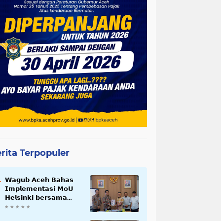
rita Terpopuler
𝗪𝗮𝗴𝘂𝗯 𝗔𝗰𝗲𝗵 𝗕𝗮𝗵𝗮𝘀
𝗜𝗺𝗽𝗹𝗲𝗺𝗲𝗻𝘁𝗮𝘀𝗶 𝗠𝗼𝗨
𝗛𝗲𝗹𝘀𝗶𝗻𝗸𝗶 𝗯𝗲𝗿𝘀𝗮𝗺𝗮
𝗦𝗲𝗸𝗿𝗲𝘁𝗮𝗿𝗶𝗮𝘁 𝗡𝗲𝗴𝗮𝗿𝗮