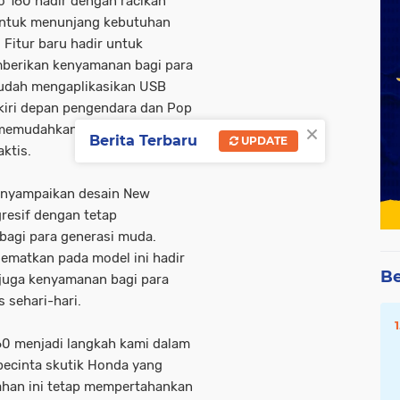
vo 160 hadir dengan racikan
untuk menunjang kebutuhan
 Fitur baru hadir untuk
mberikan kenyamanan bagi para
udah mengaplikasikan USB
 kiri depan pengendara dan Pop
×
k memudahkan pengguna
Berita Terbaru
UPDATE
ktis.
enyampaikan desain New
resif dengan tetap
agi para generasi muda.
sematkan pada model ini hadir
Be
juga kenyamanan bagi para
 sehari-hari.
0 menjadi langkah kami dalam
ecinta skutik Honda yang
ahan ini tetap mempertahankan