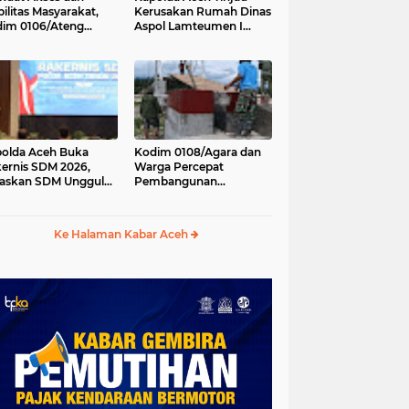
ilitas Masyarakat,
Kerusakan Rumah Dinas
im 0106/Ateng
Aspol Lamteumen I
kung Pembangunan
Akibat Angin Kencang
batan Beton di
Disertai Hujan
ip Antara, Aceh
gah
olda Aceh Buka
Kodim 0108/Agara dan
ernis SDM 2026,
Warga Percepat
askan SDM Unggul
Pembangunan
ci Pelayanan Polri
Jembatan Gantung di
g Profesional dan
Kuta Ujung, Aceh
manis
Tenggara
Ke Halaman Kabar Aceh