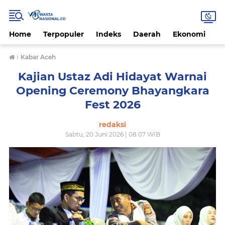
Home
Terpopuler
Indeks
Daerah
Ekonomi
H
›
Kabar Aceh
Kajian Ustaz Adi Hidayat Warnai
Opening Ceremony Bhayangkara
Fest 2026
redaksi
Sabtu, 20 Juni 2026 | 08.07 WIB