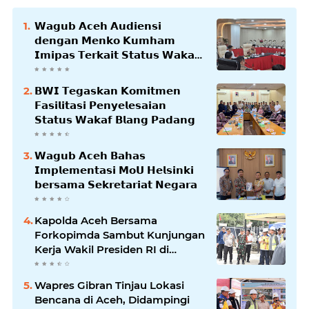
𝗪𝗮𝗴𝘂𝗯 𝗔𝗰𝗲𝗵 𝗔𝘂𝗱𝗶𝗲𝗻𝘀𝗶
𝗱𝗲𝗻𝗴𝗮𝗻 𝗠𝗲𝗻𝗸𝗼 𝗞𝘂𝗺𝗵𝗮𝗺
𝗜𝗺𝗶𝗽𝗮𝘀 𝗧𝗲𝗿𝗸𝗮𝗶𝘁 𝗦𝘁𝗮𝘁𝘂𝘀 𝗪𝗮𝗸𝗮𝗳
𝗕𝗹𝗮𝗻𝗴𝗽𝗮𝗱𝗮𝗻𝗴
𝗕𝗪𝗜 𝗧𝗲𝗴𝗮𝘀𝗸𝗮𝗻 𝗞𝗼𝗺𝗶𝘁𝗺𝗲𝗻
𝗙𝗮𝘀𝗶𝗹𝗶𝘁𝗮𝘀𝗶 𝗣𝗲𝗻𝘆𝗲𝗹𝗲𝘀𝗮𝗶𝗮𝗻
𝗦𝘁𝗮𝘁𝘂𝘀 𝗪𝗮𝗸𝗮𝗳 𝗕𝗹𝗮𝗻𝗴 𝗣𝗮𝗱𝗮𝗻𝗴
𝗪𝗮𝗴𝘂𝗯 𝗔𝗰𝗲𝗵 𝗕𝗮𝗵𝗮𝘀
𝗜𝗺𝗽𝗹𝗲𝗺𝗲𝗻𝘁𝗮𝘀𝗶 𝗠𝗼𝗨 𝗛𝗲𝗹𝘀𝗶𝗻𝗸𝗶
𝗯𝗲𝗿𝘀𝗮𝗺𝗮 𝗦𝗲𝗸𝗿𝗲𝘁𝗮𝗿𝗶𝗮𝘁 𝗡𝗲𝗴𝗮𝗿𝗮
Kapolda Aceh Bersama
Forkopimda Sambut Kunjungan
Kerja Wakil Presiden RI di
Kabupaten Bireuen
Wapres Gibran Tinjau Lokasi
Bencana di Aceh, Didampingi