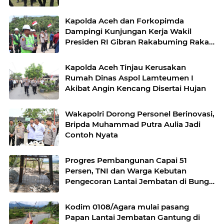
Desa Kendawi, Gayo Lues
Kapolda Aceh dan Forkopimda
Dampingi Kunjungan Kerja Wakil
Presiden RI Gibran Rakabuming Raka
di Aceh Tengah
Kapolda Aceh Tinjau Kerusakan
Rumah Dinas Aspol Lamteumen I
Akibat Angin Kencang Disertai Hujan
Wakapolri Dorong Personel Berinovasi,
Bripda Muhammad Putra Aulia Jadi
Contoh Nyata
Progres Pembangunan Capai 51
Persen, TNI dan Warga Kebutan
Pengecoran Lantai Jembatan di Bunga
Melur
Kodim 0108/Agara mulai pasang
Papan Lantai Jembatan Gantung di