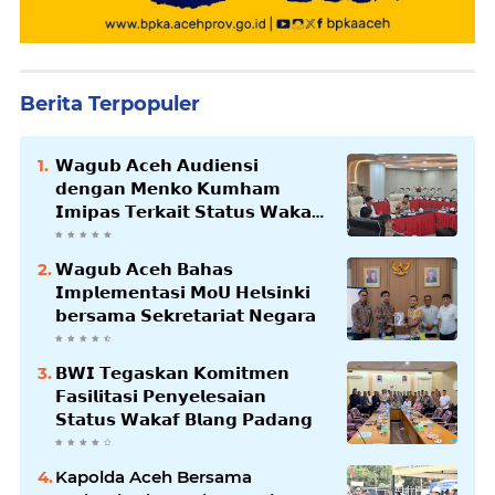
Berita Terpopuler
𝗪𝗮𝗴𝘂𝗯 𝗔𝗰𝗲𝗵 𝗔𝘂𝗱𝗶𝗲𝗻𝘀𝗶
𝗱𝗲𝗻𝗴𝗮𝗻 𝗠𝗲𝗻𝗸𝗼 𝗞𝘂𝗺𝗵𝗮𝗺
𝗜𝗺𝗶𝗽𝗮𝘀 𝗧𝗲𝗿𝗸𝗮𝗶𝘁 𝗦𝘁𝗮𝘁𝘂𝘀 𝗪𝗮𝗸𝗮𝗳
𝗕𝗹𝗮𝗻𝗴𝗽𝗮𝗱𝗮𝗻𝗴
𝗪𝗮𝗴𝘂𝗯 𝗔𝗰𝗲𝗵 𝗕𝗮𝗵𝗮𝘀
𝗜𝗺𝗽𝗹𝗲𝗺𝗲𝗻𝘁𝗮𝘀𝗶 𝗠𝗼𝗨 𝗛𝗲𝗹𝘀𝗶𝗻𝗸𝗶
𝗯𝗲𝗿𝘀𝗮𝗺𝗮 𝗦𝗲𝗸𝗿𝗲𝘁𝗮𝗿𝗶𝗮𝘁 𝗡𝗲𝗴𝗮𝗿𝗮
𝗕𝗪𝗜 𝗧𝗲𝗴𝗮𝘀𝗸𝗮𝗻 𝗞𝗼𝗺𝗶𝘁𝗺𝗲𝗻
𝗙𝗮𝘀𝗶𝗹𝗶𝘁𝗮𝘀𝗶 𝗣𝗲𝗻𝘆𝗲𝗹𝗲𝘀𝗮𝗶𝗮𝗻
𝗦𝘁𝗮𝘁𝘂𝘀 𝗪𝗮𝗸𝗮𝗳 𝗕𝗹𝗮𝗻𝗴 𝗣𝗮𝗱𝗮𝗻𝗴
Kapolda Aceh Bersama