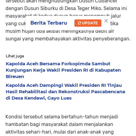
tersebut akan menghubungkan Dusun Cubancer
dengan Dusun Siburku di Desa Teger Miko. Selama ini
masyarakat di kedua dusun harus menempuh jalur
×
Berita Terbaru
UPDATE
yang cukup sulit, bahkan sering terkendala ketika
musim hujan tiba akibat meningkatnya debit air
sungai yang membahayakan aktivitas penyeberangan.
Lihat juga
Kapolda Aceh Bersama Forkopimda Sambut
Kunjungan Kerja Wakil Presiden RI di Kabupaten
Bireuen
Kapolda Aceh Dampingi Wakil Presiden RI Tinjau
Hasil Rehabilitasi dan Rekonstruksi Pascabencana
di Desa Kendawi, Gayo Lues
Kondisi tersebut selama bertahun-tahun menjadi
hambatan bagi masyarakat dalam menjalankan
aktivitas sehari-hari, mulai dari anak-anak yang