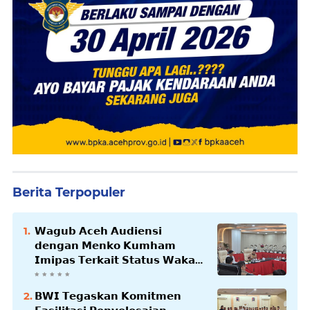
Berita Terpopuler
𝗪𝗮𝗴𝘂𝗯 𝗔𝗰𝗲𝗵 𝗔𝘂𝗱𝗶𝗲𝗻𝘀𝗶
𝗱𝗲𝗻𝗴𝗮𝗻 𝗠𝗲𝗻𝗸𝗼 𝗞𝘂𝗺𝗵𝗮𝗺
𝗜𝗺𝗶𝗽𝗮𝘀 𝗧𝗲𝗿𝗸𝗮𝗶𝘁 𝗦𝘁𝗮𝘁𝘂𝘀 𝗪𝗮𝗸𝗮𝗳
𝗕𝗹𝗮𝗻𝗴𝗽𝗮𝗱𝗮𝗻𝗴
𝗕𝗪𝗜 𝗧𝗲𝗴𝗮𝘀𝗸𝗮𝗻 𝗞𝗼𝗺𝗶𝘁𝗺𝗲𝗻