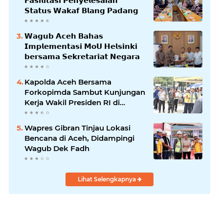
𝗙𝗮𝘀𝗶𝗹𝗶𝘁𝗮𝘀𝗶 𝗣𝗲𝗻𝘆𝗲𝗹𝗲𝘀𝗮𝗶𝗮𝗻
𝗦𝘁𝗮𝘁𝘂𝘀 𝗪𝗮𝗸𝗮𝗳 𝗕𝗹𝗮𝗻𝗴 𝗣𝗮𝗱𝗮𝗻𝗴
𝗪𝗮𝗴𝘂𝗯 𝗔𝗰𝗲𝗵 𝗕𝗮𝗵𝗮𝘀
𝗜𝗺𝗽𝗹𝗲𝗺𝗲𝗻𝘁𝗮𝘀𝗶 𝗠𝗼𝗨 𝗛𝗲𝗹𝘀𝗶𝗻𝗸𝗶
𝗯𝗲𝗿𝘀𝗮𝗺𝗮 𝗦𝗲𝗸𝗿𝗲𝘁𝗮𝗿𝗶𝗮𝘁 𝗡𝗲𝗴𝗮𝗿𝗮
Kapolda Aceh Bersama
Forkopimda Sambut Kunjungan
Kerja Wakil Presiden RI di
Kabupaten Bireuen
Wapres Gibran Tinjau Lokasi
Bencana di Aceh, Didampingi
Wagub Dek Fadh
Lihat Selengkapnya