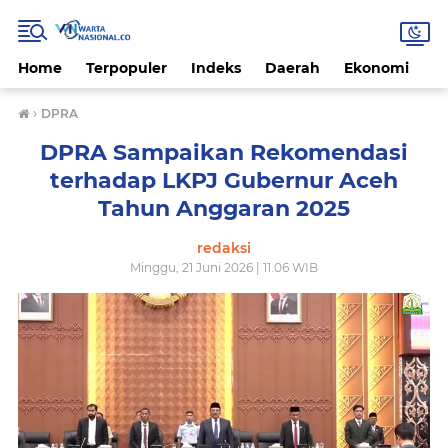
Home
Terpopuler
Indeks
Daerah
Ekonomi
H
›
DPRA
DPRA Sampaikan Rekomendasi
terhadap LKPJ Gubernur Aceh
Tahun Anggaran 2025
redaksi
Minggu, 21 Juni 2026 | 11.06 WIB