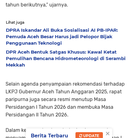
tahun berikutnya,” ujarnya.
Lihat juga
DPRA Iskandar Ali Buka Sosialisasi AI PB-IPAR:
Pemuda Aceh Besar Harus jadi Pelopor Bijak
Penggunaan Teknologi
DPR Aceh Bentuk Satgas Khusus: Kawal Ketat
Pemulihan Bencana Hidrometeorologi di Serambi
Mekkah
Selain agenda penyampaian rekomendasi terhadap
LKPJ Gubernur Aceh Tahun Anggaran 2025, rapat
paripurna juga secara resmi menutup Masa
Persidangan I Tahun 2026 dan membuka Masa
Persidangan II Tahun 2026.
Dalam kesempatan tersebut, pimpinan rapat
×
Berita Terbaru
UPDATE
menyampaikan bahwa selama Masa Persidangan I