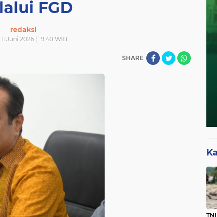
lalui FGD
redaksi
11 Juni 2026 | 19.40 WIB
SHARE
Ka
TNI