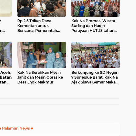
n
Rp 2,5 Triliun Dana
Kak Na Promosi Wisata
Kementan untuk
Surfing dan Hadiri
an
Bencana, Pemerintah
Perayaan HUT 53 tahun
a
Aceh kelola Rp 9,7 M
BAS Simeulue
𝗰𝗲𝗵,
Kak Na Serahkan Mesin
Berkunjung ke SD Negeri
𝗮𝘁𝗮𝗻
Jahit dan Mesin Obras ke
7 Simeulue Barat, Kak Na
𝘁𝗮𝗻
Desa Lhok Makmur
Ajak Siswa Gemar Makan
Ikan
e Halaman News