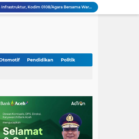
Percepat Pembangunan Infrastruktur, Kodim 0108/Agara Bersama Warga Lanjutkan Pengerjaan Jembatan Gantung di Lawe Ger Ger, Aceh Tenggara
TNI dan Masyarakat Gotong Royong Percepat Pengecoran Lantai Jembatan Beton di Desa Bunga Melur Aceh Tenggara
Polri: Sertifikat Prestasi Nasional Hingga Internasional Tetap Ikuti Tahapan Seleksi Rekrutmen Polri
Progres Pembangunan Capai 51 Persen, TNI dan Warga Kebutan Pengecoran Lantai Jembatan di Bunga Melur
Sambangi Pedagang Pinang, Babinsa Reuhat Tuha Pererat Silaturahmi dengan Warga
Jalin Keakraban dengan Warga, Babinsa Leung Ie Perkuat Komunikasi di Wilayah Binaan
Hadiri Persami di Buengcala, Danramil Kuta Baro Dorong Semangat Kebersamaan Generasi Muda
Rumah Warga Diterpa Angin Kencang, Babinsa Meunasah Lhok Dampingi Penyaluran Bantuan Masa Panik
Otomotif
Pendidikan
Politik
Sambut HUT ke-81 RI, Koramil Lhoong Bersama Warga Gotong Royong Bersihkan Lingkungan
Tim Gabungan Lakukan Penegakan Hukum terhadap DPO di Tembagapura