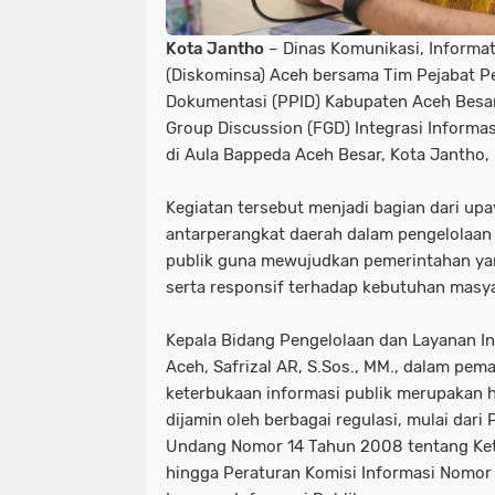
Kota Jantho
– Dinas Komunikasi, Informat
(Diskominsa) Aceh bersama Tim Pejabat Pe
Dokumentasi (PPID) Kabupaten Aceh Besa
Group Discussion (FGD) Integrasi Informa
di Aula Bappeda Aceh Besar, Kota Jantho, 
Kegiatan tersebut menjadi bagian dari up
antarperangkat daerah dalam pengelolaan
publik guna mewujudkan pemerintahan yan
serta responsif terhadap kebutuhan masya
Kepala Bidang Pengelolaan dan Layanan I
Aceh, Safrizal AR, S.Sos., MM., dalam p
keterbukaan informasi publik merupakan 
dijamin oleh berbagai regulasi, mulai dar
Undang Nomor 14 Tahun 2008 tentang Kete
hingga Peraturan Komisi Informasi Nomor