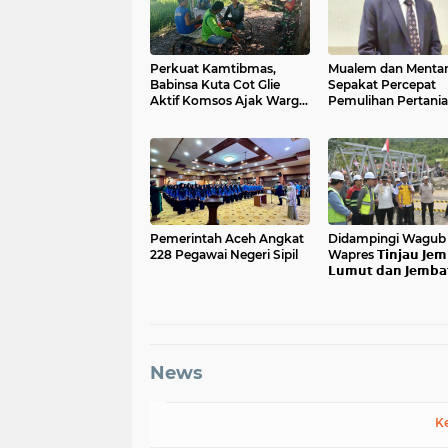
Perkuat Kamtibmas,
Mualem dan Menta
Babinsa Kuta Cot Glie
Sepakat Percepat
Aktif Komsos Ajak Warga
Pemulihan Pertani
Jaga Ketertiban Desa
Aceh Pascabencan
Pemerintah Aceh Angkat
Didampingi Wagub 𝗔
228 Pegawai Negeri Sipil
Wapres 𝗧𝗶𝗻𝗷𝗮𝘂 𝗝𝗲𝗺
𝗟𝘂𝗺𝘂𝘁 𝗱𝗮𝗻 𝗝𝗲𝗺𝗯𝗮
𝗞𝗲𝗻𝗱𝗮𝘄𝗶
News
K