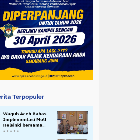
rita Terpopuler
𝗪𝗮𝗴𝘂𝗯 𝗔𝗰𝗲𝗵 𝗕𝗮𝗵𝗮𝘀
𝗜𝗺𝗽𝗹𝗲𝗺𝗲𝗻𝘁𝗮𝘀𝗶 𝗠𝗼𝗨
𝗛𝗲𝗹𝘀𝗶𝗻𝗸𝗶 𝗯𝗲𝗿𝘀𝗮𝗺𝗮
𝗦𝗲𝗸𝗿𝗲𝘁𝗮𝗿𝗶𝗮𝘁 𝗡𝗲𝗴𝗮𝗿𝗮