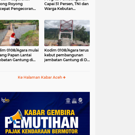
tong Royong
Capai 51 Persen, TNI dan
cepat Pengecoran
Warga Kebutan
tai Jembatan Beton
Pengecoran Lantai
Desa Bunga Melur
Jembatan di Bunga
h Tenggara
Melur
im 0108/Agara mulai
Kodim 0108/Agara terus
ang Papan Lantai
kebut pembangunan
batan Gantung di
jembatan Gantung di Ds.
a Ujung Agara
Kumbang Jaya, Aceh
Tenggara
Ke Halaman Kabar Aceh