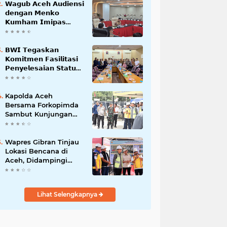
𝗪𝗮𝗴𝘂𝗯 𝗔𝗰𝗲𝗵 𝗔𝘂𝗱𝗶𝗲𝗻𝘀𝗶
𝗱𝗲𝗻𝗴𝗮𝗻 𝗠𝗲𝗻𝗸𝗼
𝗞𝘂𝗺𝗵𝗮𝗺 𝗜𝗺𝗶𝗽𝗮𝘀
𝗧𝗲𝗿𝗸𝗮𝗶𝘁 𝗦𝘁𝗮𝘁𝘂𝘀 𝗪𝗮𝗸𝗮𝗳
𝗕𝗹𝗮𝗻𝗴𝗽𝗮𝗱𝗮𝗻𝗴
𝗕𝗪𝗜 𝗧𝗲𝗴𝗮𝘀𝗸𝗮𝗻
𝗞𝗼𝗺𝗶𝘁𝗺𝗲𝗻 𝗙𝗮𝘀𝗶𝗹𝗶𝘁𝗮𝘀𝗶
𝗣𝗲𝗻𝘆𝗲𝗹𝗲𝘀𝗮𝗶𝗮𝗻 𝗦𝘁𝗮𝘁𝘂𝘀
𝗪𝗮𝗸𝗮𝗳 𝗕𝗹𝗮𝗻𝗴 𝗣𝗮𝗱𝗮𝗻𝗴
Kapolda Aceh
Bersama Forkopimda
Sambut Kunjungan
Kerja Wakil Presiden
RI di Kabupaten
Bireuen
Wapres Gibran Tinjau
Lokasi Bencana di
Aceh, Didampingi
Wagub Dek Fadh
Lihat Selengkapnya