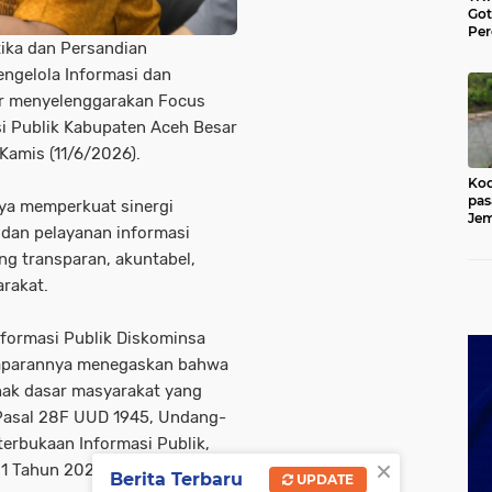
Go
Per
ika dan Persandian
Lan
di 
ngelola Informasi dan
Ace
r menyelenggarakan Focus
si Publik Kabupaten Aceh Besar
Kamis (11/6/2026).
Kod
pas
aya memperkuat sinergi
Jem
 dan pelayanan informasi
Kut
g transparan, akuntabel,
rakat.
nformasi Publik Diskominsa
emaparannya menegaskan bahwa
hak dasar masyarakat yang
i Pasal 28F UUD 1945, Undang-
rbukaan Informasi Publik,
×
 1 Tahun 2021 tentang Standar
Berita Terbaru
UPDATE