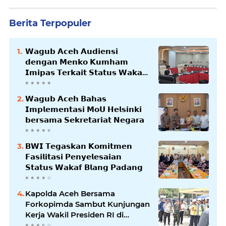
Berita Terpopuler
𝗪𝗮𝗴𝘂𝗯 𝗔𝗰𝗲𝗵 𝗔𝘂𝗱𝗶𝗲𝗻𝘀𝗶
𝗱𝗲𝗻𝗴𝗮𝗻 𝗠𝗲𝗻𝗸𝗼 𝗞𝘂𝗺𝗵𝗮𝗺
𝗜𝗺𝗶𝗽𝗮𝘀 𝗧𝗲𝗿𝗸𝗮𝗶𝘁 𝗦𝘁𝗮𝘁𝘂𝘀 𝗪𝗮𝗸𝗮𝗳
𝗕𝗹𝗮𝗻𝗴𝗽𝗮𝗱𝗮𝗻𝗴
𝗪𝗮𝗴𝘂𝗯 𝗔𝗰𝗲𝗵 𝗕𝗮𝗵𝗮𝘀
𝗜𝗺𝗽𝗹𝗲𝗺𝗲𝗻𝘁𝗮𝘀𝗶 𝗠𝗼𝗨 𝗛𝗲𝗹𝘀𝗶𝗻𝗸𝗶
𝗯𝗲𝗿𝘀𝗮𝗺𝗮 𝗦𝗲𝗸𝗿𝗲𝘁𝗮𝗿𝗶𝗮𝘁 𝗡𝗲𝗴𝗮𝗿𝗮
𝗕𝗪𝗜 𝗧𝗲𝗴𝗮𝘀𝗸𝗮𝗻 𝗞𝗼𝗺𝗶𝘁𝗺𝗲𝗻
𝗙𝗮𝘀𝗶𝗹𝗶𝘁𝗮𝘀𝗶 𝗣𝗲𝗻𝘆𝗲𝗹𝗲𝘀𝗮𝗶𝗮𝗻
𝗦𝘁𝗮𝘁𝘂𝘀 𝗪𝗮𝗸𝗮𝗳 𝗕𝗹𝗮𝗻𝗴 𝗣𝗮𝗱𝗮𝗻𝗴
Kapolda Aceh Bersama
Forkopimda Sambut Kunjungan
Kerja Wakil Presiden RI di
Kabupaten Bireuen