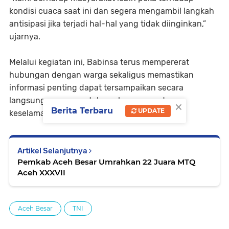
kondisi cuaca saat ini dan segera mengambil langkah
antisipasi jika terjadi hal-hal yang tidak diinginkan,”
ujarnya.
Melalui kegiatan ini, Babinsa terus mempererat
hubungan dengan warga sekaligus memastikan
informasi penting dapat tersampaikan secara
langsung guna mendukung keamanan dan
×
Berita Terbaru
UPDATE
keselamatan masyarakat di wilayah binaan.
Artikel Selanjutnya
Pemkab Aceh Besar Umrahkan 22 Juara MTQ
Aceh XXXVII
Aceh Besar
TNI