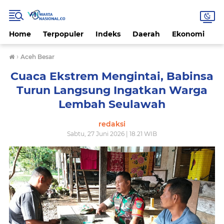
Home
Terpopuler
Indeks
Daerah
Ekonomi
H
›
Aceh Besar
Cuaca Ekstrem Mengintai, Babinsa
Turun Langsung Ingatkan Warga
Lembah Seulawah
redaksi
Sabtu, 27 Juni 2026 | 18.21 WIB