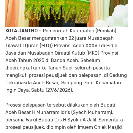
KOTA JANTHO
– Pemerintah Kabupaten (Pemkab)
Aceh Besar mengumrahkan 22 juara Musabaqah
Tilawatil Quran (MTQ) Provinsi Aceh XXXVII di Pidie
Jaya dan Musabaqah Qiraatil Kutub (MKQ) Provinsi
Aceh Tahun 2025 di Banda Aceh. Sebelum
diberangkatkan ke Tanah Suci, seluruh peserta
mengikuti prosesi peusijuek dan pelepasan, di Gedung
Dekranasda Aceh Besar, Gampong Gani, Kecamatan
Ingin Jaya, Sabtu (27/6/2026).
Prosesi pelepasan tersebut dilakukan oleh Bupati
Aceh Besar H Muharram Idris (Syech Muharram),
bersama Wakil Bupati Drs H Syukri A Jalil. Sementara
prosesi peusijuek, dipimpin oleh Imuem Chiek Masjid