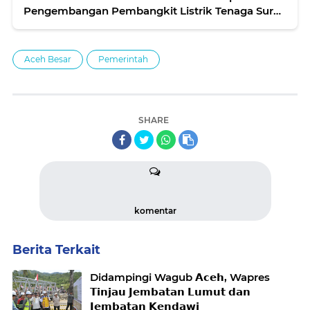
Pengembangan Pembangkit Listrik Tenaga Surya
(PLTS) di Aceh
Aceh Besar
Pemerintah
SHARE
komentar
Berita Terkait
Didampingi Wagub 𝗔𝗰𝗲𝗵, Wapres
𝗧𝗶𝗻𝗷𝗮𝘂 𝗝𝗲𝗺𝗯𝗮𝘁𝗮𝗻 𝗟𝘂𝗺𝘂𝘁 𝗱𝗮𝗻
𝗝𝗲𝗺𝗯𝗮𝘁𝗮𝗻 𝗞𝗲𝗻𝗱𝗮𝘄𝗶