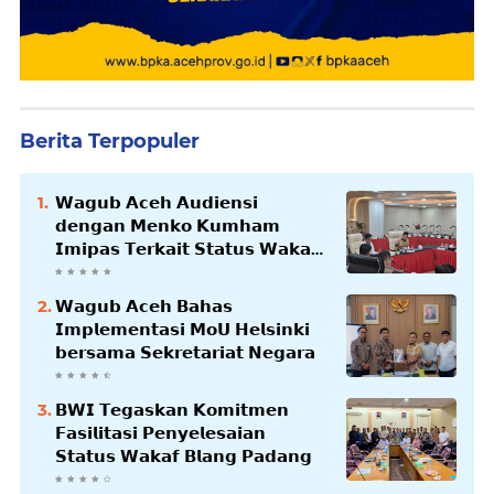
Berita Terpopuler
𝗪𝗮𝗴𝘂𝗯 𝗔𝗰𝗲𝗵 𝗔𝘂𝗱𝗶𝗲𝗻𝘀𝗶
𝗱𝗲𝗻𝗴𝗮𝗻 𝗠𝗲𝗻𝗸𝗼 𝗞𝘂𝗺𝗵𝗮𝗺
𝗜𝗺𝗶𝗽𝗮𝘀 𝗧𝗲𝗿𝗸𝗮𝗶𝘁 𝗦𝘁𝗮𝘁𝘂𝘀 𝗪𝗮𝗸𝗮𝗳
𝗕𝗹𝗮𝗻𝗴𝗽𝗮𝗱𝗮𝗻𝗴
𝗪𝗮𝗴𝘂𝗯 𝗔𝗰𝗲𝗵 𝗕𝗮𝗵𝗮𝘀
𝗜𝗺𝗽𝗹𝗲𝗺𝗲𝗻𝘁𝗮𝘀𝗶 𝗠𝗼𝗨 𝗛𝗲𝗹𝘀𝗶𝗻𝗸𝗶
𝗯𝗲𝗿𝘀𝗮𝗺𝗮 𝗦𝗲𝗸𝗿𝗲𝘁𝗮𝗿𝗶𝗮𝘁 𝗡𝗲𝗴𝗮𝗿𝗮
𝗕𝗪𝗜 𝗧𝗲𝗴𝗮𝘀𝗸𝗮𝗻 𝗞𝗼𝗺𝗶𝘁𝗺𝗲𝗻
𝗙𝗮𝘀𝗶𝗹𝗶𝘁𝗮𝘀𝗶 𝗣𝗲𝗻𝘆𝗲𝗹𝗲𝘀𝗮𝗶𝗮𝗻
𝗦𝘁𝗮𝘁𝘂𝘀 𝗪𝗮𝗸𝗮𝗳 𝗕𝗹𝗮𝗻𝗴 𝗣𝗮𝗱𝗮𝗻𝗴