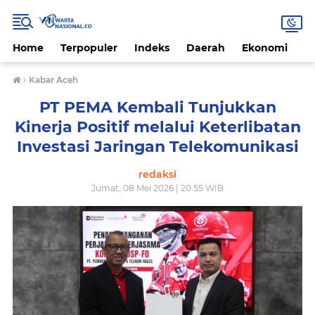
Home
Terpopuler
Indeks
Daerah
Ekonomi
H
›
Kabar Aceh
PT PEMA Kembali Tunjukkan
Kinerja Positif melalui Keterlibatan
Investasi Jaringan Telekomunikasi
redaksi
Jumat, 08 Mei 2026 | 20.55 WIB