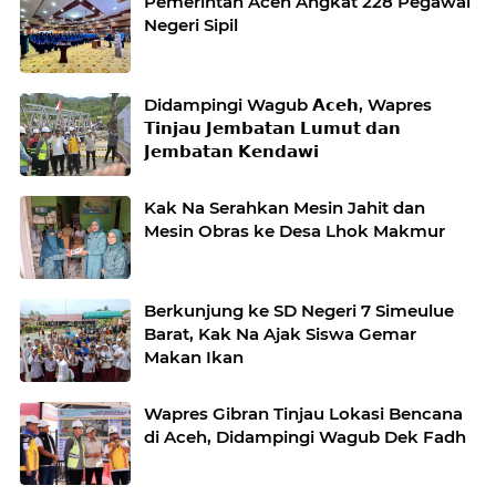
Pemerintah Aceh Angkat 228 Pegawai
Negeri Sipil
Didampingi Wagub 𝗔𝗰𝗲𝗵, Wapres
𝗧𝗶𝗻𝗷𝗮𝘂 𝗝𝗲𝗺𝗯𝗮𝘁𝗮𝗻 𝗟𝘂𝗺𝘂𝘁 𝗱𝗮𝗻
𝗝𝗲𝗺𝗯𝗮𝘁𝗮𝗻 𝗞𝗲𝗻𝗱𝗮𝘄𝗶
Kak Na Serahkan Mesin Jahit dan
Mesin Obras ke Desa Lhok Makmur
Berkunjung ke SD Negeri 7 Simeulue
Barat, Kak Na Ajak Siswa Gemar
Makan Ikan
Wapres Gibran Tinjau Lokasi Bencana
di Aceh, Didampingi Wagub Dek Fadh