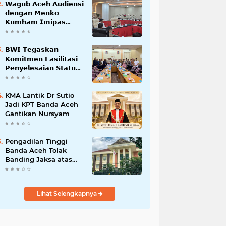
𝗪𝗮𝗴𝘂𝗯 𝗔𝗰𝗲𝗵 𝗔𝘂𝗱𝗶𝗲𝗻𝘀𝗶
𝗱𝗲𝗻𝗴𝗮𝗻 𝗠𝗲𝗻𝗸𝗼
𝗞𝘂𝗺𝗵𝗮𝗺 𝗜𝗺𝗶𝗽𝗮𝘀
𝗧𝗲𝗿𝗸𝗮𝗶𝘁 𝗦𝘁𝗮𝘁𝘂𝘀 𝗪𝗮𝗸𝗮𝗳
𝗕𝗹𝗮𝗻𝗴𝗽𝗮𝗱𝗮𝗻𝗴
𝗕𝗪𝗜 𝗧𝗲𝗴𝗮𝘀𝗸𝗮𝗻
𝗞𝗼𝗺𝗶𝘁𝗺𝗲𝗻 𝗙𝗮𝘀𝗶𝗹𝗶𝘁𝗮𝘀𝗶
𝗣𝗲𝗻𝘆𝗲𝗹𝗲𝘀𝗮𝗶𝗮𝗻 𝗦𝘁𝗮𝘁𝘂𝘀
𝗪𝗮𝗸𝗮𝗳 𝗕𝗹𝗮𝗻𝗴 𝗣𝗮𝗱𝗮𝗻𝗴
KMA Lantik Dr Sutio
Jadi KPT Banda Aceh
Gantikan Nursyam
Pengadilan Tinggi
Banda Aceh Tolak
Banding Jaksa atas
Putusan Bebas Kasus
Korupsi Wastafel
Lihat Selengkapnya