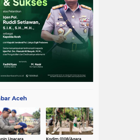
bar Aceh
pin Upacara
Kodim 0108/Agara