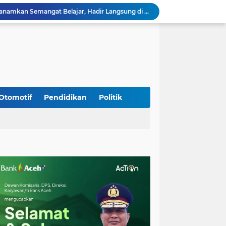
Jaga Stabilitas Wilayah, Koramil Montasik Intensifkan Patroli Keamanan di Desa Binaan
Pimpin Upacara Pembaretan 65 Bintara Remaja Brimob, Kapolda Aceh: Baret Adalah Simbol Kehormatan
Kodim 0108/Agara Bersama Warga Percepat Pemasangan Tiang Pylon Jembatan Gantung di Desa Lawe Ger-Ger Aceh Tenggara
Kapolresta Banda Aceh dan Kasat Narkoba Dipanggil ke Jakarta, Polda Aceh Tunjuk Plt
Kak Na Promosi Wisata Surfing dan Hadiri Perayaan HUT 53 tahun BAS Simeulue
HUT ke-53 Bank Aceh: Momentum Memperkuat Amanah, Menumbuhkan Keberkahan Bagi Aceh
Silaturahmi Lintas Sektor di Kuta Alam, TNI–Polri dan Desa Perkokoh Kebersamaan
Babinsa Peukan Bada Hadiri Rapat Lanjutan HUT RI ke-81, Perkuat Sinergi Lintas Sektor
Otomotif
Pendidikan
Politik
Kodim 0108/Agara Bersama Warga Gotong Royong percepat pembangunan Jembatan Gantung di Desa Gulo Aceh Tenggara
Babinsa Sukamakmur Tanamkan Semangat Belajar, Hadir Langsung di SMAN 1 untuk Motivasi Siswa