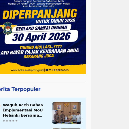
rita Terpopuler
𝗪𝗮𝗴𝘂𝗯 𝗔𝗰𝗲𝗵 𝗕𝗮𝗵𝗮𝘀
𝗜𝗺𝗽𝗹𝗲𝗺𝗲𝗻𝘁𝗮𝘀𝗶 𝗠𝗼𝗨
𝗛𝗲𝗹𝘀𝗶𝗻𝗸𝗶 𝗯𝗲𝗿𝘀𝗮𝗺𝗮
𝗦𝗲𝗸𝗿𝗲𝘁𝗮𝗿𝗶𝗮𝘁 𝗡𝗲𝗴𝗮𝗿𝗮