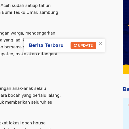
 Aceh sudah setiap tahun
rga Bumi Teuku Umar, sambung
 dengan warga, mendengarkan
ana yang jadi kewenangan
×
Berita Terbaru
UPDATE
n bersama dinas terkait.
paten, maka akan ditangani
dengan anak-anak selalu
Be
ara bocah yang berlalu lalang,
tuk memberikan seluruh es
ekat lokasi open house