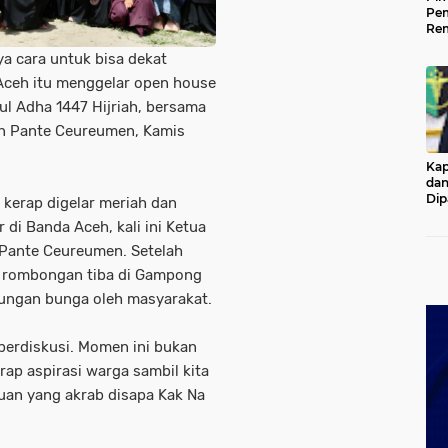
Pem
Rem
Kap
ya cara untuk bisa dekat
Ada
Ke
 Aceh itu menggelar open house
dul Adha 1447 Hijriah, bersama
 Pante Ceureumen, Kamis
Kap
dan
Dip
 kerap digelar meriah dan
Pol
 di Banda Aceh, kali ini Ketua
 Pante Ceureumen. Setelah
n rombongan tiba di Gampong
ungan bunga oleh masyarakat.
 berdiskusi. Momen ini bukan
ap aspirasi warga sambil kita
uan yang akrab disapa Kak Na