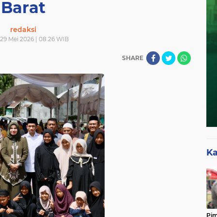
Barat
redaksi
29 Mei 2026 | 08.26 WIB
SHARE
Ka
Pim