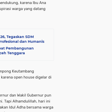
mendukung, karena Ibu Ana
pirasi warga yang datang
026, Tegaskan SDM
Profesional dan Humanis
epat Pembangunan
Aceh Tenggara
Gampong Keutambang
arena open house digelar di
bernur dan Wakil Gubernur pun
Tapi Alhamdulillah, hari ini
akan Idul Adha bersama warga