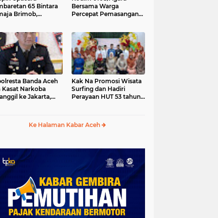
baretan 65 Bintara
Bersama Warga
aja Brimob,
Percepat Pemasangan
olda Aceh: Baret
Tiang Pylon Jembatan
lah Simbol
Gantung di Desa Lawe
hormatan
Ger-Ger Aceh Tenggara
olresta Banda Aceh
Kak Na Promosi Wisata
 Kasat Narkoba
Surfing dan Hadiri
anggil ke Jakarta,
Perayaan HUT 53 tahun
da Aceh Tunjuk Plt
BAS Simeulue
Ke Halaman Kabar Aceh