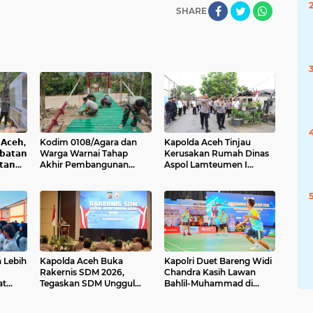
SHARE
𝗰𝗲𝗵,
Kodim 0108/Agara dan
Kapolda Aceh Tinjau
𝗮𝘁𝗮𝗻
Warga Warnai Tahap
Kerusakan Rumah Dinas
𝘁𝗮𝗻
Akhir Pembangunan
Aspol Lamteumen I
Jembatan Gantung di
Akibat Angin Kencang
Ketambe Aceh Tenggara
Disertai Hujan
 Lebih
Kapolda Aceh Buka
Kapolri Duet Bareng Widi
1
Rakernis SDM 2026,
Chandra Kasih Lawan
at
Tegaskan SDM Unggul
Bahlil-Muhammad di
kter
Kunci Pelayanan Polri
Penutupan Kapolri Cup
at
yang Profesional dan
2026