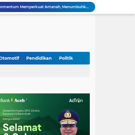
HUT ke-53 Bank Aceh: Momentum Memperkuat Amanah, Menumbuhkan Keberkahan Bagi Aceh
Silaturahmi Lintas Sektor di Kuta Alam, TNI–Polri dan Desa Perkokoh Kebersamaan
Babinsa Peukan Bada Hadiri Rapat Lanjutan HUT RI ke-81, Perkuat Sinergi Lintas Sektor
jid Raya Gelar Acara Lepas Sambut Danramil
Dukung Generasi Sehat, Babinsa Seulimeum Dampingi Imunisasi Campak di Tanoh Abee
Di Pinggir Sawah, Babinsa Lhoong Pererat Kedekatan dengan Masyarakat Desa Gle Bruek
Kapolda Aceh Bersama Forkopimda Sambut Kunjungan Kerja Wakil Presiden RI di Kabupaten Bireuen
Kapolda Aceh Dampingi Wakil Presiden RI Tinjau Hasil Rehabilitasi dan Rekonstruksi Pascabencana di Desa Kendawi, Gayo Lues
Otomotif
Pendidikan
Politik
Kapolda Aceh dan Forkopimda Dampingi Kunjungan Kerja Wakil Presiden RI Gibran Rakabuming Raka di Aceh Tengah
Kak Na Promosi Wisata Surfing dan Hadiri Perayaan HUT 53 tahun BAS Simeulue