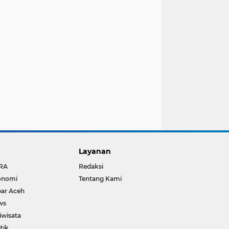
Layanan
RA
Redaksi
onomi
Tentang Kami
ar Aceh
ws
iwisata
itik