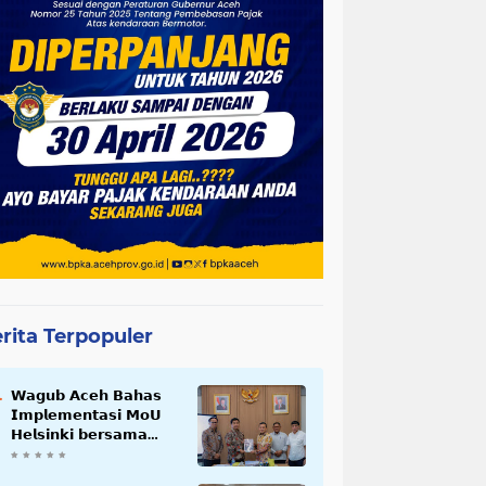
rita Terpopuler
𝗪𝗮𝗴𝘂𝗯 𝗔𝗰𝗲𝗵 𝗕𝗮𝗵𝗮𝘀
𝗜𝗺𝗽𝗹𝗲𝗺𝗲𝗻𝘁𝗮𝘀𝗶 𝗠𝗼𝗨
𝗛𝗲𝗹𝘀𝗶𝗻𝗸𝗶 𝗯𝗲𝗿𝘀𝗮𝗺𝗮
𝗦𝗲𝗸𝗿𝗲𝘁𝗮𝗿𝗶𝗮𝘁 𝗡𝗲𝗴𝗮𝗿𝗮