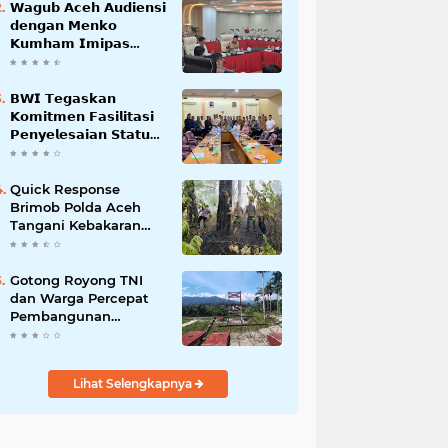
𝗪𝗮𝗴𝘂𝗯 𝗔𝗰𝗲𝗵 𝗔𝘂𝗱𝗶𝗲𝗻𝘀𝗶
𝗱𝗲𝗻𝗴𝗮𝗻 𝗠𝗲𝗻𝗸𝗼
𝗞𝘂𝗺𝗵𝗮𝗺 𝗜𝗺𝗶𝗽𝗮𝘀
𝗧𝗲𝗿𝗸𝗮𝗶𝘁 𝗦𝘁𝗮𝘁𝘂𝘀 𝗪𝗮𝗸𝗮𝗳
𝗕𝗹𝗮𝗻𝗴𝗽𝗮𝗱𝗮𝗻𝗴
𝗕𝗪𝗜 𝗧𝗲𝗴𝗮𝘀𝗸𝗮𝗻
𝗞𝗼𝗺𝗶𝘁𝗺𝗲𝗻 𝗙𝗮𝘀𝗶𝗹𝗶𝘁𝗮𝘀𝗶
𝗣𝗲𝗻𝘆𝗲𝗹𝗲𝘀𝗮𝗶𝗮𝗻 𝗦𝘁𝗮𝘁𝘂𝘀
𝗪𝗮𝗸𝗮𝗳 𝗕𝗹𝗮𝗻𝗴 𝗣𝗮𝗱𝗮𝗻𝗴
Quick Response
Brimob Polda Aceh
Tangani Kebakaran
Hutan di Lembah
Seulawah
Gotong Royong TNI
dan Warga Percepat
Pembangunan
Jembatan Gantung
Perintis Kuta Ujung
Aceh Tenggara
Lihat Selengkapnya