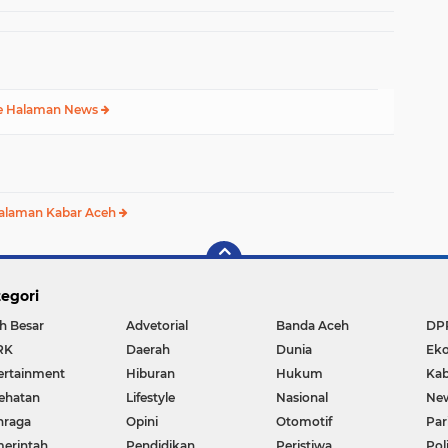
Humanis
e Halaman News
alaman Kabar Aceh
egori
h Besar
Advetorial
Banda Aceh
DP
RK
Daerah
Dunia
Ek
ertainment
Hiburan
Hukum
Kab
ehatan
Lifestyle
Nasional
Ne
hraga
Opini
Otomotif
Par
erintah
Pendidikan
Peristiwa
Pol