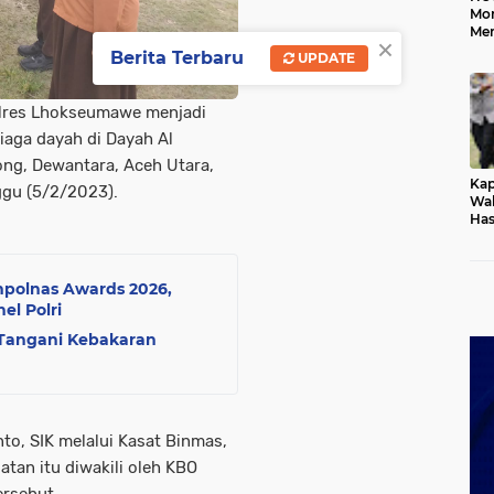
Mo
Me
×
Me
Berita Terbaru
UPDATE
Keb
olres Lhokseumawe menjadi
aga dayah di Dayah Al
ng, Dewantara, Aceh Utara,
Kap
gu (5/2/2023).
Wak
Has
Rek
Pas
Ken
olnas Awards 2026,
el Polri
 Tangani Kebakaran
o, SIK melalui Kasat Binmas,
tan itu diwakili oleh KBO
ersebut.