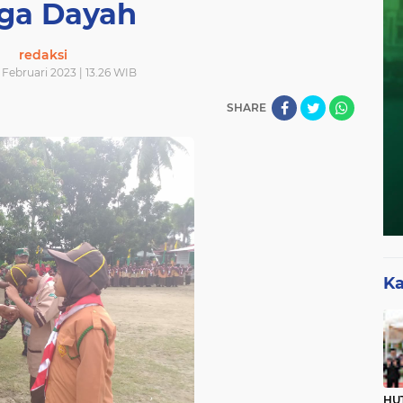
aga Dayah
redaksi
 Februari 2023 | 13.26 WIB
SHARE
Ka
HUT