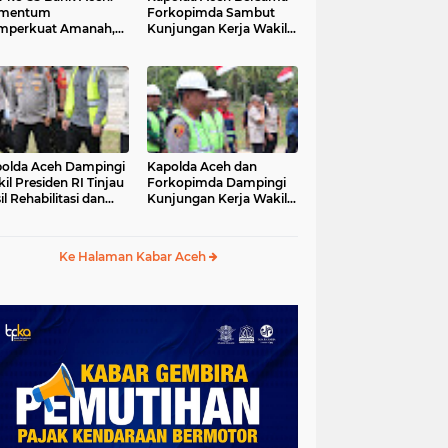
mentum
Forkopimda Sambut
mperkuat Amanah,
Kunjungan Kerja Wakil
numbuhkan
Presiden RI di
erkahan Bagi Aceh
Kabupaten Bireuen
olda Aceh Dampingi
Kapolda Aceh dan
il Presiden RI Tinjau
Forkopimda Dampingi
il Rehabilitasi dan
Kunjungan Kerja Wakil
onstruksi
Presiden RI Gibran
cabencana di Desa
Rakabuming Raka di
dawi, Gayo Lues
Aceh Tengah
Ke Halaman Kabar Aceh