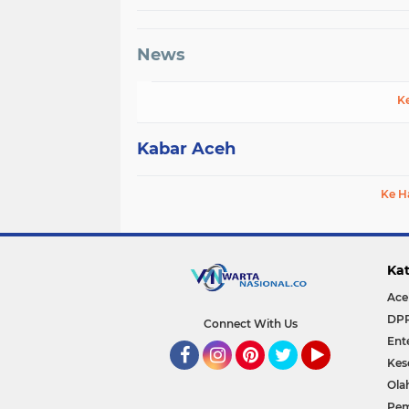
News
K
Kabar Aceh
Ke H
Kat
Ace
DP
Connect With Us
Ent
Kes
Facebook
Instagram
Pinterest
Twitter
YouTube
Ola
Pem