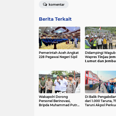
komentar
Berita Terkait
Pemerintah Aceh Angkat
Didampingi Wagub 𝗔
228 Pegawai Negeri Sipil
Wapres 𝗧𝗶𝗻𝗷𝗮𝘂 𝗝𝗲𝗺
𝗟𝘂𝗺𝘂𝘁 𝗱𝗮𝗻 𝗝𝗲𝗺𝗯𝗮
𝗞𝗲𝗻𝗱𝗮𝘄𝗶
Wakapolri Dorong
Di Balik Pengabdian
Personel Berinovasi,
dari 1.000 Taruna, 7
Bripda Muhammad Putra
Taruni Akpol Perku
Aulia Jadi Contoh Nyata
Pembentukan Kara
Siswa Sekolah Raky