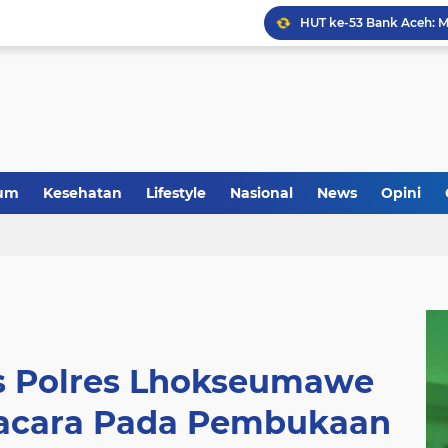
Anggota Koramil 05/Mes
um
Kesehatan
Lifestyle
Nasional
News
Opini
s Polres Lhokseumawe
acara Pada Pembukaan