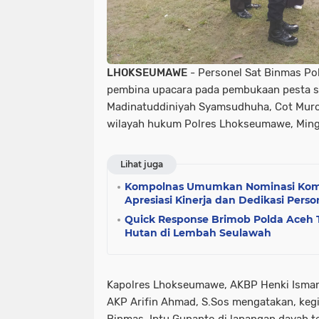
LHOKSEUMAWE
- Personel Sat Binmas P
pembina upacara pada pembukaan pesta si
Madinatuddiniyah Syamsudhuha, Cot Muro
wilayah hukum Polres Lhokseumawe, Ming
Lihat juga
Kompolnas Umumkan Nominasi Komp
Apresiasi Kinerja dan Dedikasi Person
Quick Response Brimob Polda Aceh
Hutan di Lembah Seulawah
Kapolres Lhokseumawe, AKBP Henki Ismant
AKP Arifin Ahmad, S.Sos mengatakan, kegia
Binmas, Iptu Gunanto di lapangan dayah t