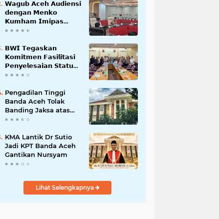
𝗪𝗮𝗴𝘂𝗯 𝗔𝗰𝗲𝗵 𝗔𝘂𝗱𝗶𝗲𝗻𝘀𝗶
𝗱𝗲𝗻𝗴𝗮𝗻 𝗠𝗲𝗻𝗸𝗼
𝗞𝘂𝗺𝗵𝗮𝗺 𝗜𝗺𝗶𝗽𝗮𝘀
𝗧𝗲𝗿𝗸𝗮𝗶𝘁 𝗦𝘁𝗮𝘁𝘂𝘀 𝗪𝗮𝗸𝗮𝗳
𝗕𝗹𝗮𝗻𝗴𝗽𝗮𝗱𝗮𝗻𝗴
𝗕𝗪𝗜 𝗧𝗲𝗴𝗮𝘀𝗸𝗮𝗻
𝗞𝗼𝗺𝗶𝘁𝗺𝗲𝗻 𝗙𝗮𝘀𝗶𝗹𝗶𝘁𝗮𝘀𝗶
𝗣𝗲𝗻𝘆𝗲𝗹𝗲𝘀𝗮𝗶𝗮𝗻 𝗦𝘁𝗮𝘁𝘂𝘀
𝗪𝗮𝗸𝗮𝗳 𝗕𝗹𝗮𝗻𝗴 𝗣𝗮𝗱𝗮𝗻𝗴
Pengadilan Tinggi
Banda Aceh Tolak
Banding Jaksa atas
Putusan Bebas Kasus
Korupsi Wastafel
KMA Lantik Dr Sutio
Jadi KPT Banda Aceh
Gantikan Nursyam
Lihat Selengkapnya