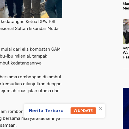
Mo
Me
Me
Keb
 kedatangan Ketua DPW PSI
nasional Sultan Iskandar Muda,
Kap
 mulai dari eks kombatan GAM,
Wak
bu-ibu milenial, tampak
Has
Rek
mbut kedatangannya.
Pas
Ken
in bersama rombongan disambut
n kemudian dilanjutkan dengan
sejumlah ruas jalan utama dan
×
Berita Terbaru
UPDATE
alam rombongan penjemputan
ng bersama masyarakat lainnya
rsamaan.