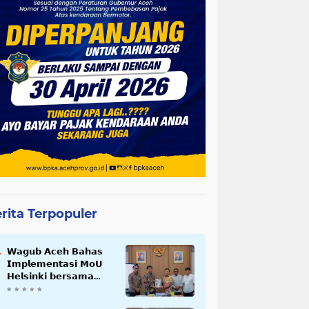
rita Terpopuler
𝗪𝗮𝗴𝘂𝗯 𝗔𝗰𝗲𝗵 𝗕𝗮𝗵𝗮𝘀
𝗜𝗺𝗽𝗹𝗲𝗺𝗲𝗻𝘁𝗮𝘀𝗶 𝗠𝗼𝗨
𝗛𝗲𝗹𝘀𝗶𝗻𝗸𝗶 𝗯𝗲𝗿𝘀𝗮𝗺𝗮
𝗦𝗲𝗸𝗿𝗲𝘁𝗮𝗿𝗶𝗮𝘁 𝗡𝗲𝗴𝗮𝗿𝗮