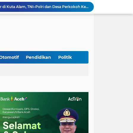
Silaturahmi Lintas Sektor di Kuta Alam, TNI–Polri dan Desa Perkokoh Kebersamaan
Babinsa Peukan Bada Hadiri Rapat Lanjutan HUT RI ke-81, Perkuat Sinergi Lintas Sektor
jid Raya Gelar Acara Lepas Sambut Danramil
Dukung Generasi Sehat, Babinsa Seulimeum Dampingi Imunisasi Campak di Tanoh Abee
Di Pinggir Sawah, Babinsa Lhoong Pererat Kedekatan dengan Masyarakat Desa Gle Bruek
Kapolda Aceh Bersama Forkopimda Sambut Kunjungan Kerja Wakil Presiden RI di Kabupaten Bireuen
Kapolda Aceh Dampingi Wakil Presiden RI Tinjau Hasil Rehabilitasi dan Rekonstruksi Pascabencana di Desa Kendawi, Gayo Lues
Kapolda Aceh dan Forkopimda Dampingi Kunjungan Kerja Wakil Presiden RI Gibran Rakabuming Raka di Aceh Tengah
Otomotif
Pendidikan
Politik
Kak Na Promosi Wisata Surfing dan Hadiri Perayaan HUT 53 tahun BAS Simeulue
HUT ke-53 Bank Aceh: Momentum Memperkuat Amanah, Menumbuhkan Keberkahan Bagi Aceh