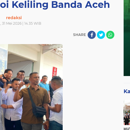
oi Keliling Banda Aceh
redaksi
 31 Mei 2026 | 14.35 WIB
SHARE
Ka
HUT