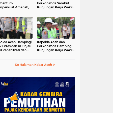
mentum
Forkopimda Sambut
mperkuat Amanah,
Kunjungan Kerja Wakil
numbuhkan
Presiden RI di
erkahan Bagi Aceh
Kabupaten Bireuen
olda Aceh Dampingi
Kapolda Aceh dan
il Presiden RI Tinjau
Forkopimda Dampingi
il Rehabilitasi dan
Kunjungan Kerja Wakil
onstruksi
Presiden RI Gibran
cabencana di Desa
Rakabuming Raka di
dawi, Gayo Lues
Aceh Tengah
Ke Halaman Kabar Aceh