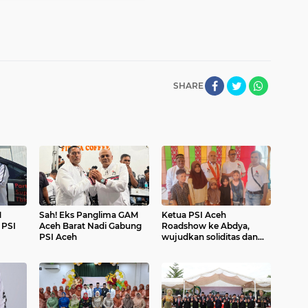
SHARE
M
Sah! Eks Panglima GAM
Ketua PSI Aceh
 PSI
Aceh Barat Nadi Gabung
Roadshow ke Abdya,
PSI Aceh
wujudkan soliditas dan
komitmen