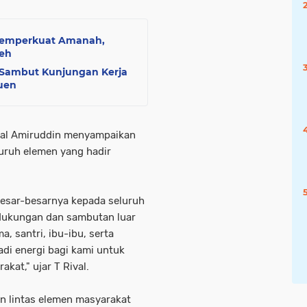
Memperkuat Amanah,
eh
Sambut Kunjungan Kerja
euen
val Amiruddin menyampaikan
luruh elemen yang hadir
esar-besarnya kepada seluruh
dukungan dan sambutan luar
a, santri, ibu-ibu, serta
i energi bagi kami untuk
kat," ujar T Rival.
 lintas elemen masyarakat