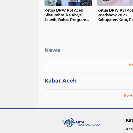
Ketua DPW PSI Aceh
Ketua DPW PSI Ac
Silaturahmi ke Abiya
Roadshow ke 23
Jeunib, Bahas Program
Kabupaten/Kota, P
untuk Duafa dan Anak
Mesin Partai Menuj
Yatim
Pemilu 2029
News
K
Kabar Aceh
Ke H
Kat
Ace