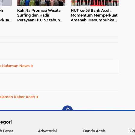
eh
Kak Na Promosi Wisata
HUT ke-53 Bank Aceh:
Surfing dan Hadiri
Momentum Memperkuat
erkuat
Perayaan HUT 53 tahun
Amanah, Menumbuhkan
u
BAS Simeulue
Keberkahan Bagi Aceh
e Halaman News
alaman Kabar Aceh
egori
h Besar
Advetorial
Banda Aceh
DP