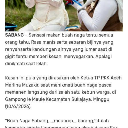
SABANG
– Sensasi makan buah naga tentu semua
orang tahu. Rasa manis serta sebaran bijinya yang
renyahserta kandungan airnya yang lumer saat di
gigit tentu memberi kesan menyegarkan. Apalagi
dinikmati saat lelah.
Kesan ini pula yang dirasakan oleh Ketua TP PKK Aceh
Marlina Muzakir, saat menikmati buah naga pasca
memanen langsung dari salah satu kebun warga, di
Gampong Ie Meule Kecamatan Sukajaya, Minggu
(10/6/2026).
“Buah Naga Sabang, _meucrop_ barang,” itulah
komentar singkat perempuan yang akrab disapa Kak