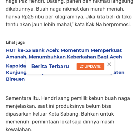
naga Pak Hendri. Datang, panen dan nikmati langsung
dikebunnya. Buah naga nikmat dan murah meriah,
hanya Rp25 ribu per kilogramnya. Jika kita beli di toko
tentu akan jauh lebih mahal,” kata Kak Na berpromosi.
Lihat juga
HUT ke-53 Bank Aceh: Momentum Memperkuat
Amanah, Menumbuhkan Keberkahan Bagi Aceh
×
Kapolda Aceh Bersama Forkopimda Sambut
Berita Terbaru
UPDATE
Kunjungan Kerja Wakil Presiden RI di Kabupaten
Bireuen
Sementara itu, Hendri sang pemilik kebun buah naga
menjelaskan, saat ini produksinya belum bisa
dipasarkan keluar Kota Sabang. Bahkan untuk
memenuhi permintaan lokal saja dirinya masih
kewalahan.