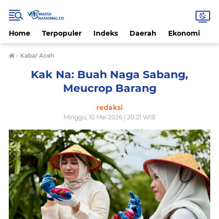
Home
Terpopuler
Indeks
Daerah
Ekonomi
H
›
Kabar Aceh
Kak Na: Buah Naga Sabang,
Meucrop Barang
redaksi
Minggu, 10 Mei 2026 | 20.21 WIB