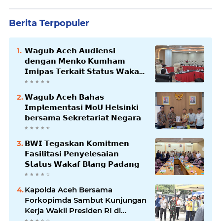
Berita Terpopuler
𝗪𝗮𝗴𝘂𝗯 𝗔𝗰𝗲𝗵 𝗔𝘂𝗱𝗶𝗲𝗻𝘀𝗶
𝗱𝗲𝗻𝗴𝗮𝗻 𝗠𝗲𝗻𝗸𝗼 𝗞𝘂𝗺𝗵𝗮𝗺
𝗜𝗺𝗶𝗽𝗮𝘀 𝗧𝗲𝗿𝗸𝗮𝗶𝘁 𝗦𝘁𝗮𝘁𝘂𝘀 𝗪𝗮𝗸𝗮𝗳
𝗕𝗹𝗮𝗻𝗴𝗽𝗮𝗱𝗮𝗻𝗴
𝗪𝗮𝗴𝘂𝗯 𝗔𝗰𝗲𝗵 𝗕𝗮𝗵𝗮𝘀
𝗜𝗺𝗽𝗹𝗲𝗺𝗲𝗻𝘁𝗮𝘀𝗶 𝗠𝗼𝗨 𝗛𝗲𝗹𝘀𝗶𝗻𝗸𝗶
𝗯𝗲𝗿𝘀𝗮𝗺𝗮 𝗦𝗲𝗸𝗿𝗲𝘁𝗮𝗿𝗶𝗮𝘁 𝗡𝗲𝗴𝗮𝗿𝗮
𝗕𝗪𝗜 𝗧𝗲𝗴𝗮𝘀𝗸𝗮𝗻 𝗞𝗼𝗺𝗶𝘁𝗺𝗲𝗻
𝗙𝗮𝘀𝗶𝗹𝗶𝘁𝗮𝘀𝗶 𝗣𝗲𝗻𝘆𝗲𝗹𝗲𝘀𝗮𝗶𝗮𝗻
𝗦𝘁𝗮𝘁𝘂𝘀 𝗪𝗮𝗸𝗮𝗳 𝗕𝗹𝗮𝗻𝗴 𝗣𝗮𝗱𝗮𝗻𝗴
Kapolda Aceh Bersama
Forkopimda Sambut Kunjungan
Kerja Wakil Presiden RI di
Kabupaten Bireuen