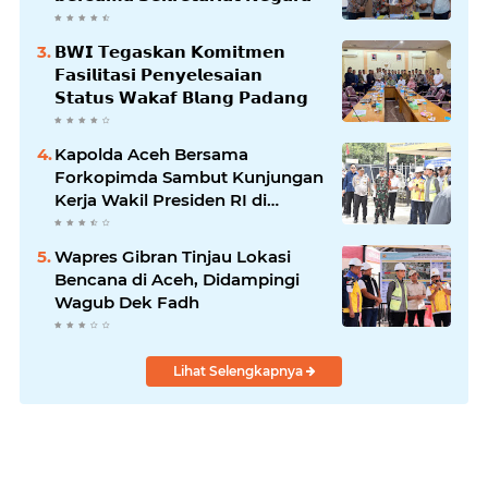
𝗕𝗪𝗜 𝗧𝗲𝗴𝗮𝘀𝗸𝗮𝗻 𝗞𝗼𝗺𝗶𝘁𝗺𝗲𝗻
𝗙𝗮𝘀𝗶𝗹𝗶𝘁𝗮𝘀𝗶 𝗣𝗲𝗻𝘆𝗲𝗹𝗲𝘀𝗮𝗶𝗮𝗻
𝗦𝘁𝗮𝘁𝘂𝘀 𝗪𝗮𝗸𝗮𝗳 𝗕𝗹𝗮𝗻𝗴 𝗣𝗮𝗱𝗮𝗻𝗴
Kapolda Aceh Bersama
Forkopimda Sambut Kunjungan
Kerja Wakil Presiden RI di
Kabupaten Bireuen
Wapres Gibran Tinjau Lokasi
Bencana di Aceh, Didampingi
Wagub Dek Fadh
Lihat Selengkapnya