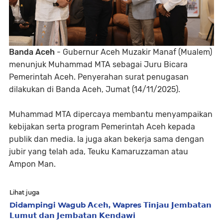
Banda Aceh
- Gubernur Aceh Muzakir Manaf (Mualem)
menunjuk Muhammad MTA sebagai Juru Bicara
Pemerintah Aceh. Penyerahan surat penugasan
dilakukan di Banda Aceh, Jumat (14/11/2025).
Muhammad MTA dipercaya membantu menyampaikan
kebijakan serta program Pemerintah Aceh kepada
publik dan media. Ia juga akan bekerja sama dengan
jubir yang telah ada, Teuku Kamaruzzaman atau
Ampon Man.
Lihat juga
Didampingi Wagub 𝗔𝗰𝗲𝗵, Wapres 𝗧𝗶𝗻𝗷𝗮𝘂 𝗝𝗲𝗺𝗯𝗮𝘁𝗮𝗻
𝗟𝘂𝗺𝘂𝘁 𝗱𝗮𝗻 𝗝𝗲𝗺𝗯𝗮𝘁𝗮𝗻 𝗞𝗲𝗻𝗱𝗮𝘄𝗶