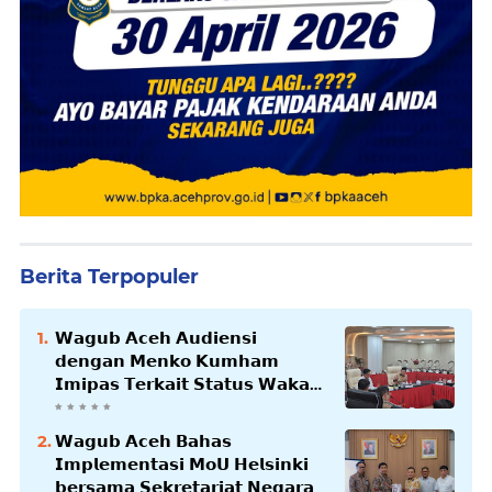
Berita Terpopuler
𝗪𝗮𝗴𝘂𝗯 𝗔𝗰𝗲𝗵 𝗔𝘂𝗱𝗶𝗲𝗻𝘀𝗶
𝗱𝗲𝗻𝗴𝗮𝗻 𝗠𝗲𝗻𝗸𝗼 𝗞𝘂𝗺𝗵𝗮𝗺
𝗜𝗺𝗶𝗽𝗮𝘀 𝗧𝗲𝗿𝗸𝗮𝗶𝘁 𝗦𝘁𝗮𝘁𝘂𝘀 𝗪𝗮𝗸𝗮𝗳
𝗕𝗹𝗮𝗻𝗴𝗽𝗮𝗱𝗮𝗻𝗴
𝗪𝗮𝗴𝘂𝗯 𝗔𝗰𝗲𝗵 𝗕𝗮𝗵𝗮𝘀
𝗜𝗺𝗽𝗹𝗲𝗺𝗲𝗻𝘁𝗮𝘀𝗶 𝗠𝗼𝗨 𝗛𝗲𝗹𝘀𝗶𝗻𝗸𝗶
𝗯𝗲𝗿𝘀𝗮𝗺𝗮 𝗦𝗲𝗸𝗿𝗲𝘁𝗮𝗿𝗶𝗮𝘁 𝗡𝗲𝗴𝗮𝗿𝗮