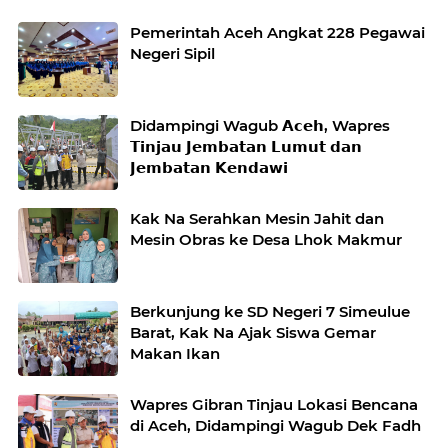
Pemerintah Aceh Angkat 228 Pegawai
Negeri Sipil
Didampingi Wagub 𝗔𝗰𝗲𝗵, Wapres
𝗧𝗶𝗻𝗷𝗮𝘂 𝗝𝗲𝗺𝗯𝗮𝘁𝗮𝗻 𝗟𝘂𝗺𝘂𝘁 𝗱𝗮𝗻
𝗝𝗲𝗺𝗯𝗮𝘁𝗮𝗻 𝗞𝗲𝗻𝗱𝗮𝘄𝗶
Kak Na Serahkan Mesin Jahit dan
Mesin Obras ke Desa Lhok Makmur
Berkunjung ke SD Negeri 7 Simeulue
Barat, Kak Na Ajak Siswa Gemar
Makan Ikan
Wapres Gibran Tinjau Lokasi Bencana
di Aceh, Didampingi Wagub Dek Fadh