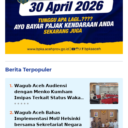
Berita Terpopuler
𝗪𝗮𝗴𝘂𝗯 𝗔𝗰𝗲𝗵 𝗔𝘂𝗱𝗶𝗲𝗻𝘀𝗶
𝗱𝗲𝗻𝗴𝗮𝗻 𝗠𝗲𝗻𝗸𝗼 𝗞𝘂𝗺𝗵𝗮𝗺
𝗜𝗺𝗶𝗽𝗮𝘀 𝗧𝗲𝗿𝗸𝗮𝗶𝘁 𝗦𝘁𝗮𝘁𝘂𝘀 𝗪𝗮𝗸𝗮𝗳
𝗕𝗹𝗮𝗻𝗴𝗽𝗮𝗱𝗮𝗻𝗴
𝗪𝗮𝗴𝘂𝗯 𝗔𝗰𝗲𝗵 𝗕𝗮𝗵𝗮𝘀
𝗜𝗺𝗽𝗹𝗲𝗺𝗲𝗻𝘁𝗮𝘀𝗶 𝗠𝗼𝗨 𝗛𝗲𝗹𝘀𝗶𝗻𝗸𝗶
𝗯𝗲𝗿𝘀𝗮𝗺𝗮 𝗦𝗲𝗸𝗿𝗲𝘁𝗮𝗿𝗶𝗮𝘁 𝗡𝗲𝗴𝗮𝗿𝗮