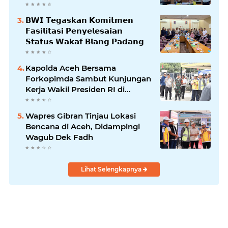
𝗕𝗪𝗜 𝗧𝗲𝗴𝗮𝘀𝗸𝗮𝗻 𝗞𝗼𝗺𝗶𝘁𝗺𝗲𝗻
𝗙𝗮𝘀𝗶𝗹𝗶𝘁𝗮𝘀𝗶 𝗣𝗲𝗻𝘆𝗲𝗹𝗲𝘀𝗮𝗶𝗮𝗻
𝗦𝘁𝗮𝘁𝘂𝘀 𝗪𝗮𝗸𝗮𝗳 𝗕𝗹𝗮𝗻𝗴 𝗣𝗮𝗱𝗮𝗻𝗴
Kapolda Aceh Bersama
Forkopimda Sambut Kunjungan
Kerja Wakil Presiden RI di
Kabupaten Bireuen
Wapres Gibran Tinjau Lokasi
Bencana di Aceh, Didampingi
Wagub Dek Fadh
Lihat Selengkapnya