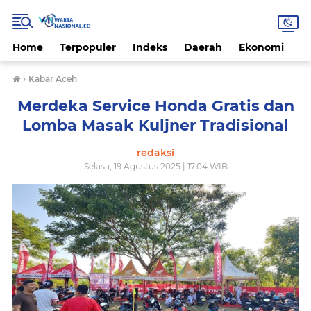
Home
Terpopuler
Indeks
Daerah
Ekonomi
H
›
Kabar Aceh
Merdeka Service Honda Gratis dan
Lomba Masak Kuljner Tradisional
redaksi
Selasa, 19 Agustus 2025 | 17.04 WIB