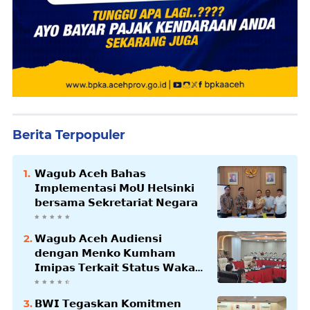
Berita Terpopuler
𝗪𝗮𝗴𝘂𝗯 𝗔𝗰𝗲𝗵 𝗕𝗮𝗵𝗮𝘀
𝗜𝗺𝗽𝗹𝗲𝗺𝗲𝗻𝘁𝗮𝘀𝗶 𝗠𝗼𝗨 𝗛𝗲𝗹𝘀𝗶𝗻𝗸𝗶
𝗯𝗲𝗿𝘀𝗮𝗺𝗮 𝗦𝗲𝗸𝗿𝗲𝘁𝗮𝗿𝗶𝗮𝘁 𝗡𝗲𝗴𝗮𝗿𝗮
𝗪𝗮𝗴𝘂𝗯 𝗔𝗰𝗲𝗵 𝗔𝘂𝗱𝗶𝗲𝗻𝘀𝗶
𝗱𝗲𝗻𝗴𝗮𝗻 𝗠𝗲𝗻𝗸𝗼 𝗞𝘂𝗺𝗵𝗮𝗺
𝗜𝗺𝗶𝗽𝗮𝘀 𝗧𝗲𝗿𝗸𝗮𝗶𝘁 𝗦𝘁𝗮𝘁𝘂𝘀 𝗪𝗮𝗸𝗮𝗳
𝗕𝗹𝗮𝗻𝗴𝗽𝗮𝗱𝗮𝗻𝗴
𝗕𝗪𝗜 𝗧𝗲𝗴𝗮𝘀𝗸𝗮𝗻 𝗞𝗼𝗺𝗶𝘁𝗺𝗲𝗻