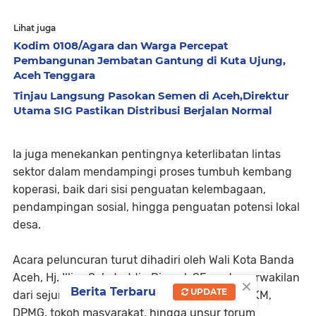
Lihat juga
Kodim 0108/Agara dan Warga Percepat
Pembangunan Jembatan Gantung di Kuta Ujung,
Aceh Tenggara
Tinjau Langsung Pasokan Semen di Aceh,Direktur
Utama SIG Pastikan Distribusi Berjalan Normal
Ia juga menekankan pentingnya keterlibatan lintas
sektor dalam mendampingi proses tumbuh kembang
koperasi, baik dari sisi penguatan kelembagaan,
pendampingan sosial, hingga penguatan potensi lokal
desa.
Acara peluncuran turut dihadiri oleh Wali Kota Banda
Aceh, Hj. Illiza Sa’aduddin Djamal, SE, serta perwakilan
×
Berita Terbaru
UPDATE
dari sejumlah SKPA, Dinas Perindag, Diskop UKM,
DPMG, tokoh masyarakat, hingga unsur forum