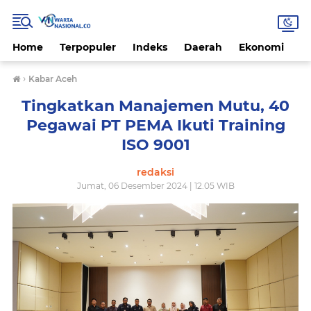
Home
Terpopuler
Indeks
Daerah
Ekonomi
H
›
Kabar Aceh
Tingkatkan Manajemen Mutu, 40
Pegawai PT PEMA Ikuti Training
ISO 9001
redaksi
Jumat, 06 Desember 2024 | 12.05 WIB