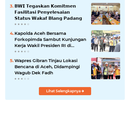
𝗕𝗪𝗜 𝗧𝗲𝗴𝗮𝘀𝗸𝗮𝗻 𝗞𝗼𝗺𝗶𝘁𝗺𝗲𝗻
𝗙𝗮𝘀𝗶𝗹𝗶𝘁𝗮𝘀𝗶 𝗣𝗲𝗻𝘆𝗲𝗹𝗲𝘀𝗮𝗶𝗮𝗻
𝗦𝘁𝗮𝘁𝘂𝘀 𝗪𝗮𝗸𝗮𝗳 𝗕𝗹𝗮𝗻𝗴 𝗣𝗮𝗱𝗮𝗻𝗴
Kapolda Aceh Bersama
Forkopimda Sambut Kunjungan
Kerja Wakil Presiden RI di
Kabupaten Bireuen
Wapres Gibran Tinjau Lokasi
Bencana di Aceh, Didampingi
Wagub Dek Fadh
Lihat Selengkapnya