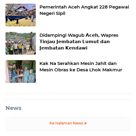
Pemerintah Aceh Angkat 228 Pegawai
Negeri Sipil
Didampingi Wagub 𝗔𝗰𝗲𝗵, Wapres
𝗧𝗶𝗻𝗷𝗮𝘂 𝗝𝗲𝗺𝗯𝗮𝘁𝗮𝗻 𝗟𝘂𝗺𝘂𝘁 𝗱𝗮𝗻
𝗝𝗲𝗺𝗯𝗮𝘁𝗮𝗻 𝗞𝗲𝗻𝗱𝗮𝘄𝗶
Kak Na Serahkan Mesin Jahit dan
Mesin Obras ke Desa Lhok Makmur
News
Ke Halaman News