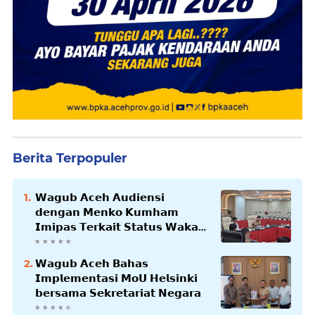
Berita Terpopuler
𝗪𝗮𝗴𝘂𝗯 𝗔𝗰𝗲𝗵 𝗔𝘂𝗱𝗶𝗲𝗻𝘀𝗶
𝗱𝗲𝗻𝗴𝗮𝗻 𝗠𝗲𝗻𝗸𝗼 𝗞𝘂𝗺𝗵𝗮𝗺
𝗜𝗺𝗶𝗽𝗮𝘀 𝗧𝗲𝗿𝗸𝗮𝗶𝘁 𝗦𝘁𝗮𝘁𝘂𝘀 𝗪𝗮𝗸𝗮𝗳
𝗕𝗹𝗮𝗻𝗴𝗽𝗮𝗱𝗮𝗻𝗴
𝗪𝗮𝗴𝘂𝗯 𝗔𝗰𝗲𝗵 𝗕𝗮𝗵𝗮𝘀
𝗜𝗺𝗽𝗹𝗲𝗺𝗲𝗻𝘁𝗮𝘀𝗶 𝗠𝗼𝗨 𝗛𝗲𝗹𝘀𝗶𝗻𝗸𝗶
𝗯𝗲𝗿𝘀𝗮𝗺𝗮 𝗦𝗲𝗸𝗿𝗲𝘁𝗮𝗿𝗶𝗮𝘁 𝗡𝗲𝗴𝗮𝗿𝗮