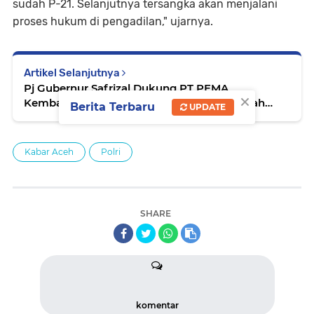
sudah P-21. Selanjutnya tersangka akan menjalani
proses hukum di pengadilan," ujarnya.
Artikel Selanjutnya
Pj Gubernur Safrizal Dukung PT PEMA
×
Kembangkan Panas Bumi Gunung Seulawah
Berita Terbaru
UPDATE
Agam
Kabar Aceh
Polri
SHARE
komentar