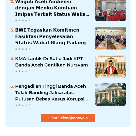
𝗪𝗮𝗴𝘂𝗯 𝗔𝗰𝗲𝗵 𝗔𝘂𝗱𝗶𝗲𝗻𝘀𝗶
𝗱𝗲𝗻𝗴𝗮𝗻 𝗠𝗲𝗻𝗸𝗼 𝗞𝘂𝗺𝗵𝗮𝗺
𝗜𝗺𝗶𝗽𝗮𝘀 𝗧𝗲𝗿𝗸𝗮𝗶𝘁 𝗦𝘁𝗮𝘁𝘂𝘀 𝗪𝗮𝗸𝗮𝗳
𝗕𝗹𝗮𝗻𝗴𝗽𝗮𝗱𝗮𝗻𝗴
𝗕𝗪𝗜 𝗧𝗲𝗴𝗮𝘀𝗸𝗮𝗻 𝗞𝗼𝗺𝗶𝘁𝗺𝗲𝗻
𝗙𝗮𝘀𝗶𝗹𝗶𝘁𝗮𝘀𝗶 𝗣𝗲𝗻𝘆𝗲𝗹𝗲𝘀𝗮𝗶𝗮𝗻
𝗦𝘁𝗮𝘁𝘂𝘀 𝗪𝗮𝗸𝗮𝗳 𝗕𝗹𝗮𝗻𝗴 𝗣𝗮𝗱𝗮𝗻𝗴
KMA Lantik Dr Sutio Jadi KPT
Banda Aceh Gantikan Nursyam
Pengadilan Tinggi Banda Aceh
Tolak Banding Jaksa atas
Putusan Bebas Kasus Korupsi
Wastafel
Lihat Selengkapnya