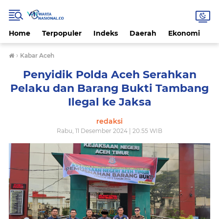
Home
Terpopuler
Indeks
Daerah
Ekonomi
H
›
Kabar Aceh
Penyidik Polda Aceh Serahkan
Pelaku dan Barang Bukti Tambang
Ilegal ke Jaksa
redaksi
Rabu, 11 Desember 2024 | 20.55 WIB