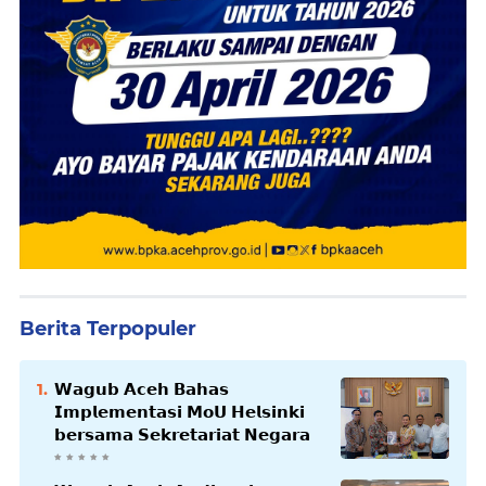
Berita Terpopuler
𝗪𝗮𝗴𝘂𝗯 𝗔𝗰𝗲𝗵 𝗕𝗮𝗵𝗮𝘀
𝗜𝗺𝗽𝗹𝗲𝗺𝗲𝗻𝘁𝗮𝘀𝗶 𝗠𝗼𝗨 𝗛𝗲𝗹𝘀𝗶𝗻𝗸𝗶
𝗯𝗲𝗿𝘀𝗮𝗺𝗮 𝗦𝗲𝗸𝗿𝗲𝘁𝗮𝗿𝗶𝗮𝘁 𝗡𝗲𝗴𝗮𝗿𝗮