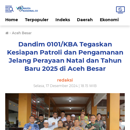
Home
Terpopuler
Indeks
Daerah
Ekonomi
H
›
Aceh Besar
Dandim 0101/KBA Tegaskan
Kesiapan Patroli dan Pengamanan
Jelang Perayaan Natal dan Tahun
Baru 2025 di Aceh Besar
redaksi
Selasa, 17 Desember 2024 | 18.15 WIB