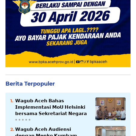
Berita Terpopuler
𝗪𝗮𝗴𝘂𝗯 𝗔𝗰𝗲𝗵 𝗕𝗮𝗵𝗮𝘀
𝗜𝗺𝗽𝗹𝗲𝗺𝗲𝗻𝘁𝗮𝘀𝗶 𝗠𝗼𝗨 𝗛𝗲𝗹𝘀𝗶𝗻𝗸𝗶
𝗯𝗲𝗿𝘀𝗮𝗺𝗮 𝗦𝗲𝗸𝗿𝗲𝘁𝗮𝗿𝗶𝗮𝘁 𝗡𝗲𝗴𝗮𝗿𝗮
𝗪𝗮𝗴𝘂𝗯 𝗔𝗰𝗲𝗵 𝗔𝘂𝗱𝗶𝗲𝗻𝘀𝗶
𝗱𝗲𝗻𝗴𝗮𝗻 𝗠𝗲𝗻𝗸𝗼 𝗞𝘂𝗺𝗵𝗮𝗺