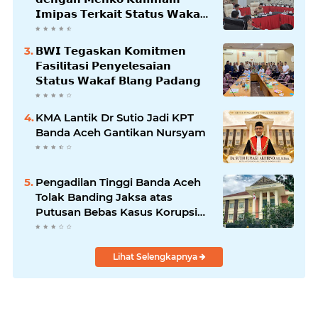
𝗜𝗺𝗶𝗽𝗮𝘀 𝗧𝗲𝗿𝗸𝗮𝗶𝘁 𝗦𝘁𝗮𝘁𝘂𝘀 𝗪𝗮𝗸𝗮𝗳
𝗕𝗹𝗮𝗻𝗴𝗽𝗮𝗱𝗮𝗻𝗴
𝗕𝗪𝗜 𝗧𝗲𝗴𝗮𝘀𝗸𝗮𝗻 𝗞𝗼𝗺𝗶𝘁𝗺𝗲𝗻
𝗙𝗮𝘀𝗶𝗹𝗶𝘁𝗮𝘀𝗶 𝗣𝗲𝗻𝘆𝗲𝗹𝗲𝘀𝗮𝗶𝗮𝗻
𝗦𝘁𝗮𝘁𝘂𝘀 𝗪𝗮𝗸𝗮𝗳 𝗕𝗹𝗮𝗻𝗴 𝗣𝗮𝗱𝗮𝗻𝗴
KMA Lantik Dr Sutio Jadi KPT
Banda Aceh Gantikan Nursyam
Pengadilan Tinggi Banda Aceh
Tolak Banding Jaksa atas
Putusan Bebas Kasus Korupsi
Wastafel
Lihat Selengkapnya