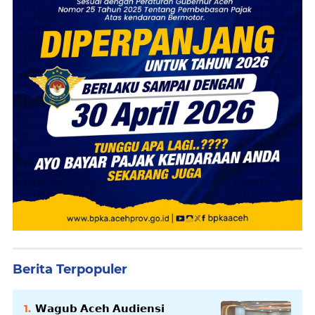
Berita Terpopuler
𝗪𝗮𝗴𝘂𝗯 𝗔𝗰𝗲𝗵 𝗔𝘂𝗱𝗶𝗲𝗻𝘀𝗶