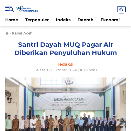
Home
Terpopuler
Indeks
Daerah
Ekonomi
H
›
Kabar Aceh
Santri Dayah MUQ Pagar Air
Diberikan Penyuluhan Hukum
redaksi
Selasa, 08 Oktober 2024 | 16.07 WIB