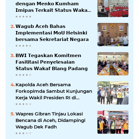
𝗱𝗲𝗻𝗴𝗮𝗻 𝗠𝗲𝗻𝗸𝗼 𝗞𝘂𝗺𝗵𝗮𝗺
𝗜𝗺𝗶𝗽𝗮𝘀 𝗧𝗲𝗿𝗸𝗮𝗶𝘁 𝗦𝘁𝗮𝘁𝘂𝘀 𝗪𝗮𝗸𝗮𝗳
𝗕𝗹𝗮𝗻𝗴𝗽𝗮𝗱𝗮𝗻𝗴
𝗪𝗮𝗴𝘂𝗯 𝗔𝗰𝗲𝗵 𝗕𝗮𝗵𝗮𝘀
𝗜𝗺𝗽𝗹𝗲𝗺𝗲𝗻𝘁𝗮𝘀𝗶 𝗠𝗼𝗨 𝗛𝗲𝗹𝘀𝗶𝗻𝗸𝗶
𝗯𝗲𝗿𝘀𝗮𝗺𝗮 𝗦𝗲𝗸𝗿𝗲𝘁𝗮𝗿𝗶𝗮𝘁 𝗡𝗲𝗴𝗮𝗿𝗮
𝗕𝗪𝗜 𝗧𝗲𝗴𝗮𝘀𝗸𝗮𝗻 𝗞𝗼𝗺𝗶𝘁𝗺𝗲𝗻
𝗙𝗮𝘀𝗶𝗹𝗶𝘁𝗮𝘀𝗶 𝗣𝗲𝗻𝘆𝗲𝗹𝗲𝘀𝗮𝗶𝗮𝗻
𝗦𝘁𝗮𝘁𝘂𝘀 𝗪𝗮𝗸𝗮𝗳 𝗕𝗹𝗮𝗻𝗴 𝗣𝗮𝗱𝗮𝗻𝗴
Kapolda Aceh Bersama
Forkopimda Sambut Kunjungan
Kerja Wakil Presiden RI di
Kabupaten Bireuen
Wapres Gibran Tinjau Lokasi
Bencana di Aceh, Didampingi
Wagub Dek Fadh