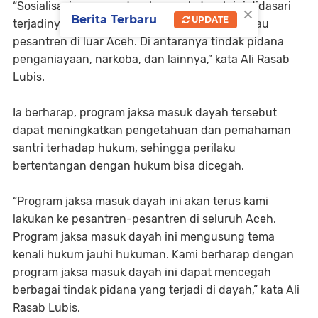
“Sosialisasi program dayah masuk dayah ini didasari
×
Berita Terbaru
UPDATE
terjadinya berbagai tindak pidana di dayah atau
pesantren di luar Aceh. Di antaranya tindak pidana
penganiayaan, narkoba, dan lainnya,” kata Ali Rasab
Lubis.
Ia berharap, program jaksa masuk dayah tersebut
dapat meningkatkan pengetahuan dan pemahaman
santri terhadap hukum, sehingga perilaku
bertentangan dengan hukum bisa dicegah.
“Program jaksa masuk dayah ini akan terus kami
lakukan ke pesantren-pesantren di seluruh Aceh.
Program jaksa masuk dayah ini mengusung tema
kenali hukum jauhi hukuman. Kami berharap dengan
program jaksa masuk dayah ini dapat mencegah
berbagai tindak pidana yang terjadi di dayah,” kata Ali
Rasab Lubis.