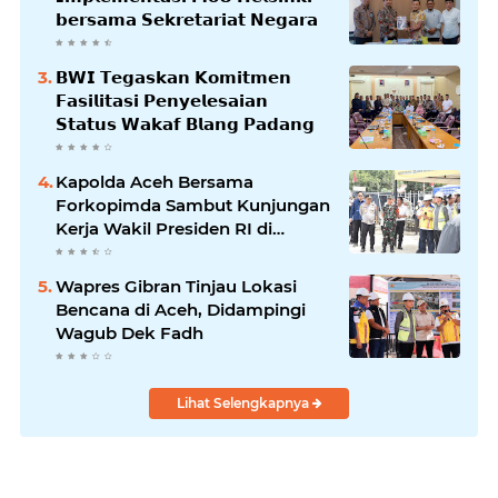
𝗯𝗲𝗿𝘀𝗮𝗺𝗮 𝗦𝗲𝗸𝗿𝗲𝘁𝗮𝗿𝗶𝗮𝘁 𝗡𝗲𝗴𝗮𝗿𝗮
𝗕𝗪𝗜 𝗧𝗲𝗴𝗮𝘀𝗸𝗮𝗻 𝗞𝗼𝗺𝗶𝘁𝗺𝗲𝗻
𝗙𝗮𝘀𝗶𝗹𝗶𝘁𝗮𝘀𝗶 𝗣𝗲𝗻𝘆𝗲𝗹𝗲𝘀𝗮𝗶𝗮𝗻
𝗦𝘁𝗮𝘁𝘂𝘀 𝗪𝗮𝗸𝗮𝗳 𝗕𝗹𝗮𝗻𝗴 𝗣𝗮𝗱𝗮𝗻𝗴
Kapolda Aceh Bersama
Forkopimda Sambut Kunjungan
Kerja Wakil Presiden RI di
Kabupaten Bireuen
Wapres Gibran Tinjau Lokasi
Bencana di Aceh, Didampingi
Wagub Dek Fadh
Lihat Selengkapnya