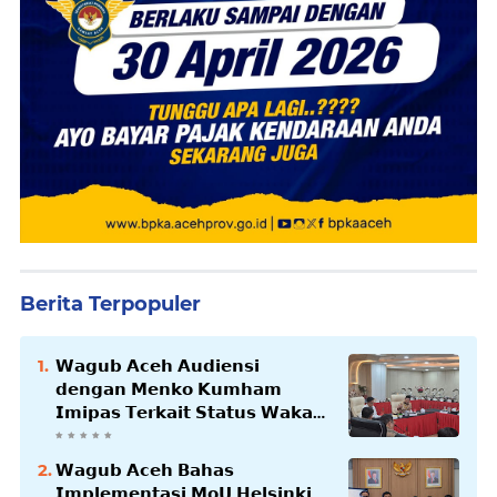
Berita Terpopuler
𝗪𝗮𝗴𝘂𝗯 𝗔𝗰𝗲𝗵 𝗔𝘂𝗱𝗶𝗲𝗻𝘀𝗶
𝗱𝗲𝗻𝗴𝗮𝗻 𝗠𝗲𝗻𝗸𝗼 𝗞𝘂𝗺𝗵𝗮𝗺
𝗜𝗺𝗶𝗽𝗮𝘀 𝗧𝗲𝗿𝗸𝗮𝗶𝘁 𝗦𝘁𝗮𝘁𝘂𝘀 𝗪𝗮𝗸𝗮𝗳
𝗕𝗹𝗮𝗻𝗴𝗽𝗮𝗱𝗮𝗻𝗴
𝗪𝗮𝗴𝘂𝗯 𝗔𝗰𝗲𝗵 𝗕𝗮𝗵𝗮𝘀
𝗜𝗺𝗽𝗹𝗲𝗺𝗲𝗻𝘁𝗮𝘀𝗶 𝗠𝗼𝗨 𝗛𝗲𝗹𝘀𝗶𝗻𝗸𝗶