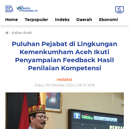
Home
Terpopuler
Indeks
Daerah
Ekonomi
H
›
Kabar Aceh
Puluhan Pejabat di Lingkungan
Kemenkumham Aceh Ikuti
Penyampaian Feedback Hasil
Penilaian Kompetensi
redaksi
Rabu, 09 Oktober 2024 | 08.10 WIB