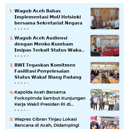
𝗪𝗮𝗴𝘂𝗯 𝗔𝗰𝗲𝗵 𝗕𝗮𝗵𝗮𝘀
𝗜𝗺𝗽𝗹𝗲𝗺𝗲𝗻𝘁𝗮𝘀𝗶 𝗠𝗼𝗨 𝗛𝗲𝗹𝘀𝗶𝗻𝗸𝗶
𝗯𝗲𝗿𝘀𝗮𝗺𝗮 𝗦𝗲𝗸𝗿𝗲𝘁𝗮𝗿𝗶𝗮𝘁 𝗡𝗲𝗴𝗮𝗿𝗮
𝗪𝗮𝗴𝘂𝗯 𝗔𝗰𝗲𝗵 𝗔𝘂𝗱𝗶𝗲𝗻𝘀𝗶
𝗱𝗲𝗻𝗴𝗮𝗻 𝗠𝗲𝗻𝗸𝗼 𝗞𝘂𝗺𝗵𝗮𝗺
𝗜𝗺𝗶𝗽𝗮𝘀 𝗧𝗲𝗿𝗸𝗮𝗶𝘁 𝗦𝘁𝗮𝘁𝘂𝘀 𝗪𝗮𝗸𝗮𝗳
𝗕𝗹𝗮𝗻𝗴𝗽𝗮𝗱𝗮𝗻𝗴
𝗕𝗪𝗜 𝗧𝗲𝗴𝗮𝘀𝗸𝗮𝗻 𝗞𝗼𝗺𝗶𝘁𝗺𝗲𝗻
𝗙𝗮𝘀𝗶𝗹𝗶𝘁𝗮𝘀𝗶 𝗣𝗲𝗻𝘆𝗲𝗹𝗲𝘀𝗮𝗶𝗮𝗻
𝗦𝘁𝗮𝘁𝘂𝘀 𝗪𝗮𝗸𝗮𝗳 𝗕𝗹𝗮𝗻𝗴 𝗣𝗮𝗱𝗮𝗻𝗴
Kapolda Aceh Bersama
Forkopimda Sambut Kunjungan
Kerja Wakil Presiden RI di
Kabupaten Bireuen
Wapres Gibran Tinjau Lokasi
Bencana di Aceh, Didampingi