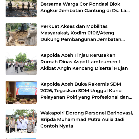
Bersama Warga Cor Pondasi Blok
Angkur Jembatan Gantung di Ds. Lawe
Ger Ger, Aceh Tenggara
Perkuat Akses dan Mobilitas
Masyarakat, Kodim 0106/Ateng
Dukung Pembangunan Jembatan
Beton di Rusip Antara, Aceh Tengah
Kapolda Aceh Tinjau Kerusakan
Rumah Dinas Aspol Lamteumen I
Akibat Angin Kencang Disertai Hujan
Kapolda Aceh Buka Rakernis SDM
2026, Tegaskan SDM Unggul Kunci
Pelayanan Polri yang Profesional dan
Humanis
Wakapolri Dorong Personel Berinovasi,
Bripda Muhammad Putra Aulia Jadi
Contoh Nyata