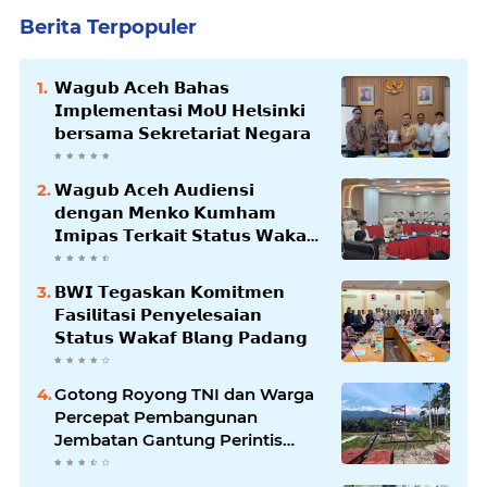
Berita Terpopuler
𝗪𝗮𝗴𝘂𝗯 𝗔𝗰𝗲𝗵 𝗕𝗮𝗵𝗮𝘀
𝗜𝗺𝗽𝗹𝗲𝗺𝗲𝗻𝘁𝗮𝘀𝗶 𝗠𝗼𝗨 𝗛𝗲𝗹𝘀𝗶𝗻𝗸𝗶
𝗯𝗲𝗿𝘀𝗮𝗺𝗮 𝗦𝗲𝗸𝗿𝗲𝘁𝗮𝗿𝗶𝗮𝘁 𝗡𝗲𝗴𝗮𝗿𝗮
𝗪𝗮𝗴𝘂𝗯 𝗔𝗰𝗲𝗵 𝗔𝘂𝗱𝗶𝗲𝗻𝘀𝗶
𝗱𝗲𝗻𝗴𝗮𝗻 𝗠𝗲𝗻𝗸𝗼 𝗞𝘂𝗺𝗵𝗮𝗺
𝗜𝗺𝗶𝗽𝗮𝘀 𝗧𝗲𝗿𝗸𝗮𝗶𝘁 𝗦𝘁𝗮𝘁𝘂𝘀 𝗪𝗮𝗸𝗮𝗳
𝗕𝗹𝗮𝗻𝗴𝗽𝗮𝗱𝗮𝗻𝗴
𝗕𝗪𝗜 𝗧𝗲𝗴𝗮𝘀𝗸𝗮𝗻 𝗞𝗼𝗺𝗶𝘁𝗺𝗲𝗻
𝗙𝗮𝘀𝗶𝗹𝗶𝘁𝗮𝘀𝗶 𝗣𝗲𝗻𝘆𝗲𝗹𝗲𝘀𝗮𝗶𝗮𝗻
𝗦𝘁𝗮𝘁𝘂𝘀 𝗪𝗮𝗸𝗮𝗳 𝗕𝗹𝗮𝗻𝗴 𝗣𝗮𝗱𝗮𝗻𝗴
Gotong Royong TNI dan Warga
Percepat Pembangunan
Jembatan Gantung Perintis
Kuta Ujung Aceh Tenggara