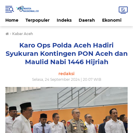
Home
Terpopuler
Indeks
Daerah
Ekonomi
H
›
Kabar Aceh
Karo Ops Polda Aceh Hadiri
Syukuran Kontingen PON Aceh dan
Maulid Nabi 1446 Hijriah
redaksi
Selasa, 24 September 2024 | 20.07 WIB