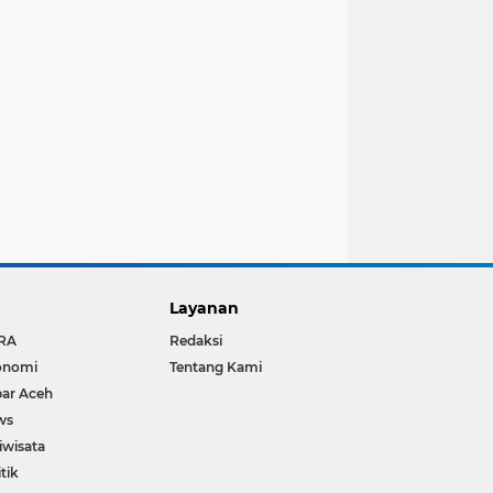
Layanan
RA
Redaksi
onomi
Tentang Kami
ar Aceh
ws
iwisata
itik