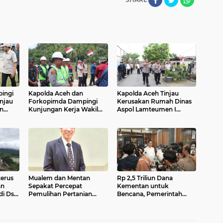
ingi
Kapolda Aceh dan
Kapolda Aceh Tinjau
injau
Forkopimda Dampingi
Kerusakan Rumah Dinas
an
Kunjungan Kerja Wakil
Aspol Lamteumen I
Presiden RI Gibran
Akibat Angin Kencang
esa
Rakabuming Raka di
Disertai Hujan
s
Aceh Tengah
erus
Mualem dan Mentan
Rp 2,5 Triliun Dana
an
Sepakat Percepat
Kementan untuk
i Ds.
Pemulihan Pertanian
Bencana, Pemerintah
eh
Aceh Pascabencana
Aceh kelola Rp 9,7 M