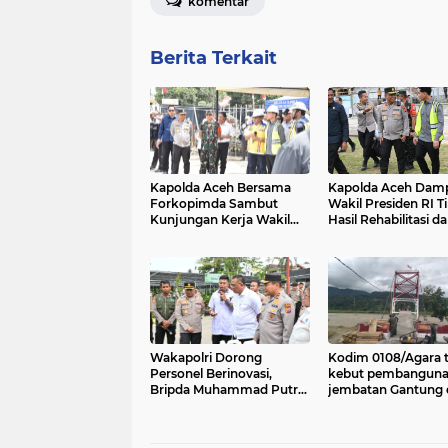
komentar
Berita Terkait
Kapolda Aceh Bersama
Kapolda Aceh Damp
Forkopimda Sambut
Wakil Presiden RI T
Kunjungan Kerja Wakil
Hasil Rehabilitasi d
Presiden RI di Kabupaten
Rekonstruksi
Bireuen
Pascabencana di D
Kendawi, Gayo Lue
Wakapolri Dorong
Kodim 0108/Agara t
Personel Berinovasi,
kebut pembangun
Bripda Muhammad Putra
jembatan Gantung d
Aulia Jadi Contoh Nyata
Kumbang Jaya, Ac
Tenggara