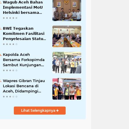
𝗪𝗮𝗴𝘂𝗯 𝗔𝗰𝗲𝗵 𝗕𝗮𝗵𝗮𝘀
𝗜𝗺𝗽𝗹𝗲𝗺𝗲𝗻𝘁𝗮𝘀𝗶 𝗠𝗼𝗨
𝗛𝗲𝗹𝘀𝗶𝗻𝗸𝗶 𝗯𝗲𝗿𝘀𝗮𝗺𝗮
𝗦𝗲𝗸𝗿𝗲𝘁𝗮𝗿𝗶𝗮𝘁 𝗡𝗲𝗴𝗮𝗿𝗮
𝗕𝗪𝗜 𝗧𝗲𝗴𝗮𝘀𝗸𝗮𝗻
𝗞𝗼𝗺𝗶𝘁𝗺𝗲𝗻 𝗙𝗮𝘀𝗶𝗹𝗶𝘁𝗮𝘀𝗶
𝗣𝗲𝗻𝘆𝗲𝗹𝗲𝘀𝗮𝗶𝗮𝗻 𝗦𝘁𝗮𝘁𝘂𝘀
𝗪𝗮𝗸𝗮𝗳 𝗕𝗹𝗮𝗻𝗴 𝗣𝗮𝗱𝗮𝗻𝗴
Kapolda Aceh
Bersama Forkopimda
Sambut Kunjungan
Kerja Wakil Presiden
RI di Kabupaten
Bireuen
Wapres Gibran Tinjau
Lokasi Bencana di
Aceh, Didampingi
Wagub Dek Fadh
Lihat Selengkapnya