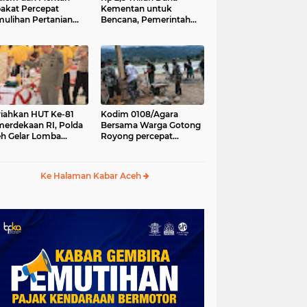
akat Percepat
Kementan untuk
ulihan Pertanian
Bencana, Pemerintah
h Pascabencana
Aceh kelola Rp 9,7 M
iahkan HUT Ke-81
Kodim 0108/Agara
erdekaan RI, Polda
Bersama Warga Gotong
h Gelar Lomba
Royong percepat
asak Nasi Goreng
pembangunan
n Aneka Minuman
Jembatan Gantung di
Desa Gulo Aceh
Ke Halaman Kabar Aceh
Tenggara