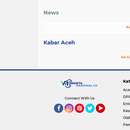
News
K
Kabar Aceh
Ke H
Kat
Ace
DP
Connect With Us
Ent
Kes
Facebook
Instagram
Pinterest
Twitter
YouTube
Ola
Pem