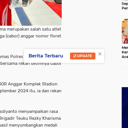
Sep
Pem
Ace
sma merupakan salah satu atlet
ga (cabor) anggar nomor floret
Mer
×
Kem
Berita Terbaru
UPDATE
inmas Polres Lhokseumawe itu
Ace
Mem
 bersama rekan setimnya cabor
da
 GOR Anggar Komplek Stadion
ptember 2024 itu, ia dan rekan
sdiyanto menyampaikan rasa
Brigadir Teuku Rezky Kharisma
rhasil menyumbangkan medali