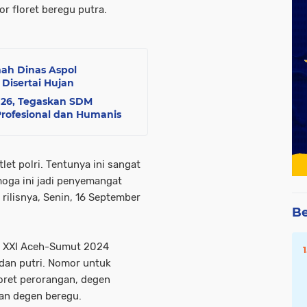
r floret beregu putra.
ah Dinas Aspol
Disertai Hujan
026, Tegaskan SDM
Profesional dan Humanis
tlet polri. Tentunya ini sangat
oga ini jadi penyemangat
m rilisnya, Senin, 16 September
Be
N XXI Aceh-Sumut 2024
dan putri. Nomor untuk
loret perorangan, degen
dan degen beregu.