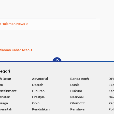
e Halaman News
alaman Kabar Aceh
egori
h Besar
Advetorial
Banda Aceh
DP
RK
Daerah
Dunia
Ek
ertainment
Hiburan
Hukum
Kab
ehatan
Lifestyle
Nasional
Ne
hraga
Opini
Otomotif
Par
erintah
Pendidikan
Peristiwa
Pol