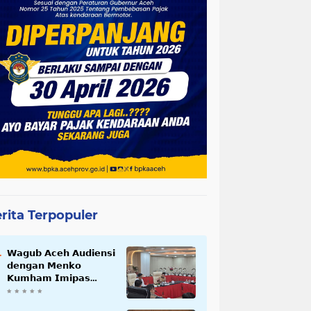
rita Terpopuler
𝗪𝗮𝗴𝘂𝗯 𝗔𝗰𝗲𝗵 𝗔𝘂𝗱𝗶𝗲𝗻𝘀𝗶
𝗱𝗲𝗻𝗴𝗮𝗻 𝗠𝗲𝗻𝗸𝗼
𝗞𝘂𝗺𝗵𝗮𝗺 𝗜𝗺𝗶𝗽𝗮𝘀
𝗧𝗲𝗿𝗸𝗮𝗶𝘁 𝗦𝘁𝗮𝘁𝘂𝘀 𝗪𝗮𝗸𝗮𝗳
𝗕𝗹𝗮𝗻𝗴𝗽𝗮𝗱𝗮𝗻𝗴