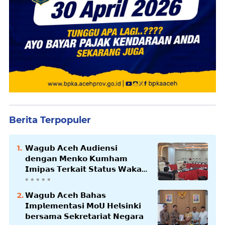
Berita Terpopuler
𝗪𝗮𝗴𝘂𝗯 𝗔𝗰𝗲𝗵 𝗔𝘂𝗱𝗶𝗲𝗻𝘀𝗶
𝗱𝗲𝗻𝗴𝗮𝗻 𝗠𝗲𝗻𝗸𝗼 𝗞𝘂𝗺𝗵𝗮𝗺
𝗜𝗺𝗶𝗽𝗮𝘀 𝗧𝗲𝗿𝗸𝗮𝗶𝘁 𝗦𝘁𝗮𝘁𝘂𝘀 𝗪𝗮𝗸𝗮𝗳
𝗕𝗹𝗮𝗻𝗴𝗽𝗮𝗱𝗮𝗻𝗴
𝗪𝗮𝗴𝘂𝗯 𝗔𝗰𝗲𝗵 𝗕𝗮𝗵𝗮𝘀
𝗜𝗺𝗽𝗹𝗲𝗺𝗲𝗻𝘁𝗮𝘀𝗶 𝗠𝗼𝗨 𝗛𝗲𝗹𝘀𝗶𝗻𝗸𝗶
𝗯𝗲𝗿𝘀𝗮𝗺𝗮 𝗦𝗲𝗸𝗿𝗲𝘁𝗮𝗿𝗶𝗮𝘁 𝗡𝗲𝗴𝗮𝗿𝗮