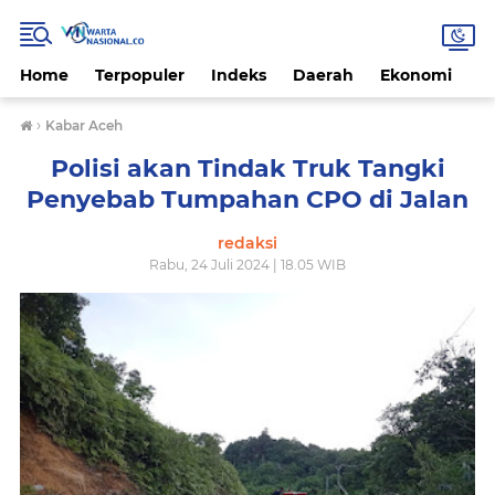
Home
Terpopuler
Indeks
Daerah
Ekonomi
H
›
Kabar Aceh
Polisi akan Tindak Truk Tangki
Penyebab Tumpahan CPO di Jalan
redaksi
Rabu, 24 Juli 2024 | 18.05 WIB