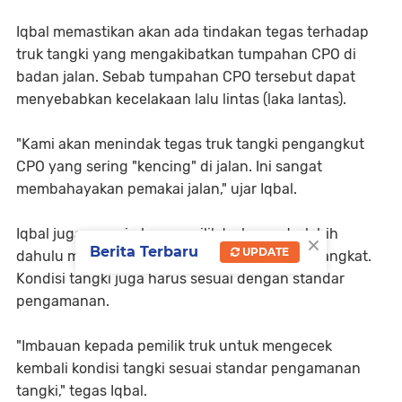
Iqbal memastikan akan ada tindakan tegas terhadap
truk tangki yang mengakibatkan tumpahan CPO di
badan jalan. Sebab tumpahan CPO tersebut dapat
menyebabkan kecelakaan lalu lintas (laka lantas).
"Kami akan menindak tegas truk tangki pengangkut
CPO yang sering "kencing" di jalan. Ini sangat
membahayakan pemakai jalan," ujar Iqbal.
Iqbal juga mengimbau pemilik truk agar terlebih
×
Berita Terbaru
UPDATE
dahulu mengecek kondisi tangki sebelum berangkat.
Kondisi tangki juga harus sesuai dengan standar
pengamanan.
"Imbauan kepada pemilik truk untuk mengecek
kembali kondisi tangki sesuai standar pengamanan
tangki," tegas Iqbal.