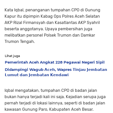
Kata Iqbal, penanganan tumpahan CPO di Gunung
Kapur itu dipimpin Kabag Ops Polres Aceh Selatan
AKP Rizal Firmansyah dan Kasatlantas AKP Syahril
beserta anggotanya. Upaya pembersihan juga
melibatkan personel Polsek Trumon dan Damkar
Trumon Tengah.
Lihat juga
Pemerintah Aceh Angkat 228 Pegawai Negeri Sipil
Didampingi Wagub 𝗔𝗰𝗲𝗵, Wapres 𝗧𝗶𝗻𝗷𝗮𝘂 𝗝𝗲𝗺𝗯𝗮𝘁𝗮𝗻
𝗟𝘂𝗺𝘂𝘁 𝗱𝗮𝗻 𝗝𝗲𝗺𝗯𝗮𝘁𝗮𝗻 𝗞𝗲𝗻𝗱𝗮𝘄𝗶
Iqbal mengatakan, tumpahan CPO di badan jalan
bukan hanya terjadi kali ini saja. Kejadian serupa juga
pernah terjadi di lokasi lainnya, seperti di badan jalan
kawasan Gunung Paro, Kabupaten Aceh Besar.