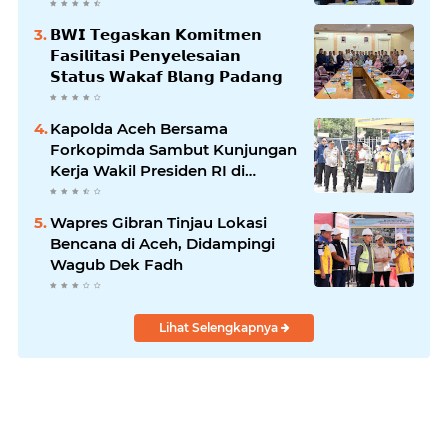
𝗕𝗪𝗜 𝗧𝗲𝗴𝗮𝘀𝗸𝗮𝗻 𝗞𝗼𝗺𝗶𝘁𝗺𝗲𝗻
𝗙𝗮𝘀𝗶𝗹𝗶𝘁𝗮𝘀𝗶 𝗣𝗲𝗻𝘆𝗲𝗹𝗲𝘀𝗮𝗶𝗮𝗻
𝗦𝘁𝗮𝘁𝘂𝘀 𝗪𝗮𝗸𝗮𝗳 𝗕𝗹𝗮𝗻𝗴 𝗣𝗮𝗱𝗮𝗻𝗴
Kapolda Aceh Bersama
Forkopimda Sambut Kunjungan
Kerja Wakil Presiden RI di
Kabupaten Bireuen
Wapres Gibran Tinjau Lokasi
Bencana di Aceh, Didampingi
Wagub Dek Fadh
Lihat Selengkapnya