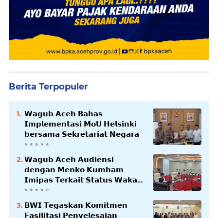
Berita Terpopuler
𝗪𝗮𝗴𝘂𝗯 𝗔𝗰𝗲𝗵 𝗕𝗮𝗵𝗮𝘀
𝗜𝗺𝗽𝗹𝗲𝗺𝗲𝗻𝘁𝗮𝘀𝗶 𝗠𝗼𝗨 𝗛𝗲𝗹𝘀𝗶𝗻𝗸𝗶
𝗯𝗲𝗿𝘀𝗮𝗺𝗮 𝗦𝗲𝗸𝗿𝗲𝘁𝗮𝗿𝗶𝗮𝘁 𝗡𝗲𝗴𝗮𝗿𝗮
𝗪𝗮𝗴𝘂𝗯 𝗔𝗰𝗲𝗵 𝗔𝘂𝗱𝗶𝗲𝗻𝘀𝗶
𝗱𝗲𝗻𝗴𝗮𝗻 𝗠𝗲𝗻𝗸𝗼 𝗞𝘂𝗺𝗵𝗮𝗺
𝗜𝗺𝗶𝗽𝗮𝘀 𝗧𝗲𝗿𝗸𝗮𝗶𝘁 𝗦𝘁𝗮𝘁𝘂𝘀 𝗪𝗮𝗸𝗮𝗳
𝗕𝗹𝗮𝗻𝗴𝗽𝗮𝗱𝗮𝗻𝗴
𝗕𝗪𝗜 𝗧𝗲𝗴𝗮𝘀𝗸𝗮𝗻 𝗞𝗼𝗺𝗶𝘁𝗺𝗲𝗻
𝗙𝗮𝘀𝗶𝗹𝗶𝘁𝗮𝘀𝗶 𝗣𝗲𝗻𝘆𝗲𝗹𝗲𝘀𝗮𝗶𝗮𝗻