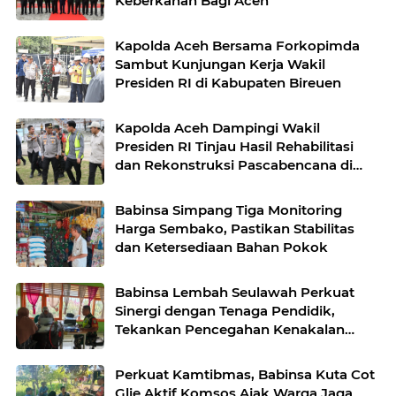
Keberkahan Bagi Aceh
Kapolda Aceh Bersama Forkopimda
Sambut Kunjungan Kerja Wakil
Presiden RI di Kabupaten Bireuen
Kapolda Aceh Dampingi Wakil
Presiden RI Tinjau Hasil Rehabilitasi
dan Rekonstruksi Pascabencana di
Desa Kendawi, Gayo Lues
Babinsa Simpang Tiga Monitoring
Harga Sembako, Pastikan Stabilitas
dan Ketersediaan Bahan Pokok
Babinsa Lembah Seulawah Perkuat
Sinergi dengan Tenaga Pendidik,
Tekankan Pencegahan Kenakalan
Remaja dan Bahaya Narkoba
Perkuat Kamtibmas, Babinsa Kuta Cot
Glie Aktif Komsos Ajak Warga Jaga