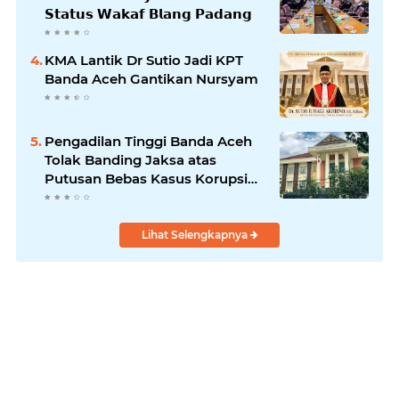
𝗦𝘁𝗮𝘁𝘂𝘀 𝗪𝗮𝗸𝗮𝗳 𝗕𝗹𝗮𝗻𝗴 𝗣𝗮𝗱𝗮𝗻𝗴
KMA Lantik Dr Sutio Jadi KPT
Banda Aceh Gantikan Nursyam
Pengadilan Tinggi Banda Aceh
Tolak Banding Jaksa atas
Putusan Bebas Kasus Korupsi
Wastafel
Lihat Selengkapnya