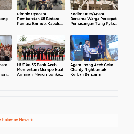
Pimpin Upacara
Kodim 0108/Agara
tong
Pembaretan 65 Bintara
Bersama Warga Percepat
Remaja Brimob, Kapolda
Pemasangan Tiang Pylon
batan
Aceh: Baret Adalah
Jembatan Gantung di
lo
Simbol Kehormatan
Desa Lawe Ger-Ger Aceh
Tenggara
sata
HUT ke-53 Bank Aceh:
Agam Inong Aceh Gelar
Momentum Memperkuat
Charity Night untuk
ahun
Amanah, Menumbuhkan
Korban Bencana
Keberkahan Bagi Aceh
e Halaman News