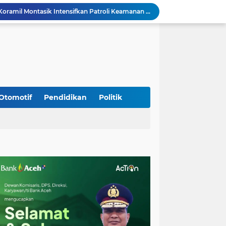
Jaga Stabilitas Wilayah, Koramil Montasik Intensifkan Patroli Keamanan di Desa Binaan
Pimpin Upacara Pembaretan 65 Bintara Remaja Brimob, Kapolda Aceh: Baret Adalah Simbol Kehormatan
Kodim 0108/Agara Bersama Warga Percepat Pemasangan Tiang Pylon Jembatan Gantung di Desa Lawe Ger-Ger Aceh Tenggara
Rp 2,5 Triliun Dana Kementan untuk Bencana, Pemerintah Aceh kelola Rp 9,7 M
Meriahkan HUT Ke-81 Kemerdekaan RI, Polda Aceh Gelar Lomba Memasak Nasi Goreng dan Aneka Minuman
Babinsa Simpang Tiga Monitoring Harga Sembako, Pastikan Stabilitas dan Ketersediaan Bahan Pokok
Babinsa Lembah Seulawah Perkuat Sinergi dengan Tenaga Pendidik, Tekankan Pencegahan Kenakalan Remaja dan Bahaya Narkoba
Perkuat Kamtibmas, Babinsa Kuta Cot Glie Aktif Komsos Ajak Warga Jaga Ketertiban Desa
Otomotif
Pendidikan
Politik
Kodim 0108/Agara Bersama Warga Gotong Royong percepat pembangunan Jembatan Gantung di Desa Gulo Aceh Tenggara
Babinsa Sukamakmur Tanamkan Semangat Belajar, Hadir Langsung di SMAN 1 untuk Motivasi Siswa