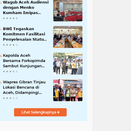
𝗪𝗮𝗴𝘂𝗯 𝗔𝗰𝗲𝗵 𝗔𝘂𝗱𝗶𝗲𝗻𝘀𝗶
𝗱𝗲𝗻𝗴𝗮𝗻 𝗠𝗲𝗻𝗸𝗼
𝗞𝘂𝗺𝗵𝗮𝗺 𝗜𝗺𝗶𝗽𝗮𝘀
𝗧𝗲𝗿𝗸𝗮𝗶𝘁 𝗦𝘁𝗮𝘁𝘂𝘀 𝗪𝗮𝗸𝗮𝗳
𝗕𝗹𝗮𝗻𝗴𝗽𝗮𝗱𝗮𝗻𝗴
𝗕𝗪𝗜 𝗧𝗲𝗴𝗮𝘀𝗸𝗮𝗻
𝗞𝗼𝗺𝗶𝘁𝗺𝗲𝗻 𝗙𝗮𝘀𝗶𝗹𝗶𝘁𝗮𝘀𝗶
𝗣𝗲𝗻𝘆𝗲𝗹𝗲𝘀𝗮𝗶𝗮𝗻 𝗦𝘁𝗮𝘁𝘂𝘀
𝗪𝗮𝗸𝗮𝗳 𝗕𝗹𝗮𝗻𝗴 𝗣𝗮𝗱𝗮𝗻𝗴
Kapolda Aceh
Bersama Forkopimda
Sambut Kunjungan
Kerja Wakil Presiden
RI di Kabupaten
Bireuen
Wapres Gibran Tinjau
Lokasi Bencana di
Aceh, Didampingi
Wagub Dek Fadh
Lihat Selengkapnya