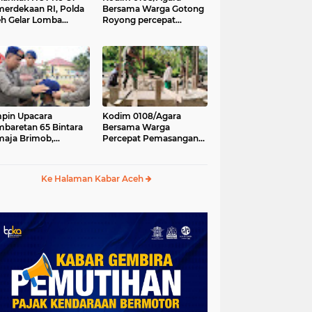
erdekaan RI, Polda
Bersama Warga Gotong
h Gelar Lomba
Royong percepat
asak Nasi Goreng
pembangunan
n Aneka Minuman
Jembatan Gantung di
Desa Gulo Aceh
Tenggara
pin Upacara
Kodim 0108/Agara
baretan 65 Bintara
Bersama Warga
aja Brimob,
Percepat Pemasangan
olda Aceh: Baret
Tiang Pylon Jembatan
lah Simbol
Gantung di Desa Lawe
hormatan
Ger-Ger Aceh Tenggara
Ke Halaman Kabar Aceh