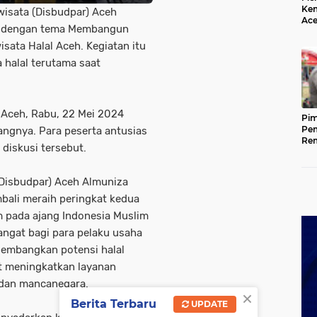
Kem
isata (Disbudpar) Aceh
Ace
) dengan tema Membangun
Mem
da
ta Halal Aceh. Kegiatan itu
 halal terutama saat
 Aceh, Rabu, 22 Mei 2024
Pim
Pem
ngnya. Para peserta antusias
Rem
iskusi tersebut.
Kap
Ada
Ke
(Disbudpar) Aceh Almuniza
bali meraih peringkat kedua
m pada ajang Indonesia Muslim
ngat bagi para pelaku usaha
gembangkan potensi halal
at meningkatkan layanan
 dan mancanegara.
×
Berita Terbaru
UPDATE