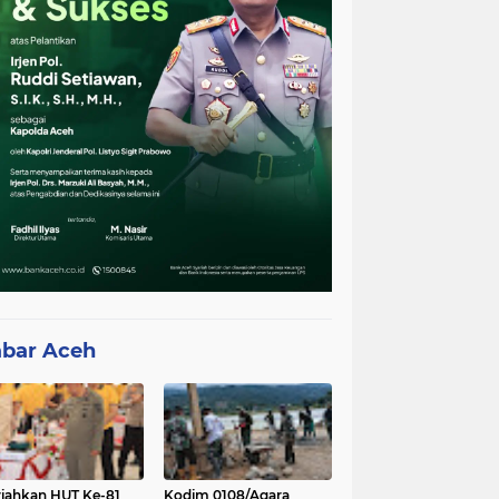
bar Aceh
iahkan HUT Ke-81
Kodim 0108/Agara