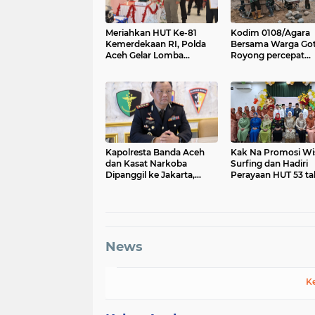
Meriahkan HUT Ke-81
Kodim 0108/Agara
Kemerdekaan RI, Polda
Bersama Warga Go
Aceh Gelar Lomba
Royong percepat
Memasak Nasi Goreng
pembangunan Jem
dan Aneka Minuman
Gantung di Desa Gu
Aceh Tenggara
Kapolresta Banda Aceh
Kak Na Promosi Wi
dan Kasat Narkoba
Surfing dan Hadiri
Dipanggil ke Jakarta,
Perayaan HUT 53 t
Polda Aceh Tunjuk Plt
BAS Simeulue
News
K