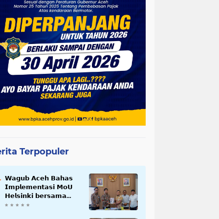
rita Terpopuler
𝗪𝗮𝗴𝘂𝗯 𝗔𝗰𝗲𝗵 𝗕𝗮𝗵𝗮𝘀
𝗜𝗺𝗽𝗹𝗲𝗺𝗲𝗻𝘁𝗮𝘀𝗶 𝗠𝗼𝗨
𝗛𝗲𝗹𝘀𝗶𝗻𝗸𝗶 𝗯𝗲𝗿𝘀𝗮𝗺𝗮
𝗦𝗲𝗸𝗿𝗲𝘁𝗮𝗿𝗶𝗮𝘁 𝗡𝗲𝗴𝗮𝗿𝗮