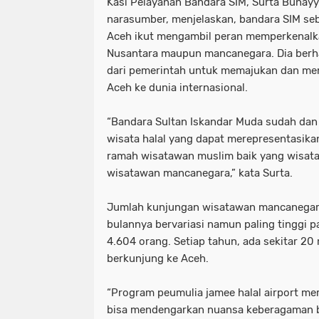
Kasi Pelayanan Bandara SIM, Surta Bunayy
narasumber, menjelaskan, bandara SIM se
Aceh ikut mengambil peran memperkenalkan
Nusantara maupun mancanegara. Dia berh
dari pemerintah untuk memajukan dan me
Aceh ke dunia internasional.
“Bandara Sultan Iskandar Muda sudah da
wisata halal yang dapat merepresentasika
ramah wisatawan muslim baik yang wisa
wisatawan mancanegara,” kata Surta.
Jumlah kunjungan wisatawan mancanegara
bulannya bervariasi namun paling tinggi
4.604 orang. Setiap tahun, ada sekitar 20 
berkunjung ke Aceh.
“Program peumulia jamee halal airport m
bisa mendengarkan nuansa keberagaman b