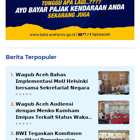
Berita Terpopuler
𝗪𝗮𝗴𝘂𝗯 𝗔𝗰𝗲𝗵 𝗕𝗮𝗵𝗮𝘀
𝗜𝗺𝗽𝗹𝗲𝗺𝗲𝗻𝘁𝗮𝘀𝗶 𝗠𝗼𝗨 𝗛𝗲𝗹𝘀𝗶𝗻𝗸𝗶
𝗯𝗲𝗿𝘀𝗮𝗺𝗮 𝗦𝗲𝗸𝗿𝗲𝘁𝗮𝗿𝗶𝗮𝘁 𝗡𝗲𝗴𝗮𝗿𝗮
𝗪𝗮𝗴𝘂𝗯 𝗔𝗰𝗲𝗵 𝗔𝘂𝗱𝗶𝗲𝗻𝘀𝗶
𝗱𝗲𝗻𝗴𝗮𝗻 𝗠𝗲𝗻𝗸𝗼 𝗞𝘂𝗺𝗵𝗮𝗺
𝗜𝗺𝗶𝗽𝗮𝘀 𝗧𝗲𝗿𝗸𝗮𝗶𝘁 𝗦𝘁𝗮𝘁𝘂𝘀 𝗪𝗮𝗸𝗮𝗳
𝗕𝗹𝗮𝗻𝗴𝗽𝗮𝗱𝗮𝗻𝗴
𝗕𝗪𝗜 𝗧𝗲𝗴𝗮𝘀𝗸𝗮𝗻 𝗞𝗼𝗺𝗶𝘁𝗺𝗲𝗻
𝗙𝗮𝘀𝗶𝗹𝗶𝘁𝗮𝘀𝗶 𝗣𝗲𝗻𝘆𝗲𝗹𝗲𝘀𝗮𝗶𝗮𝗻