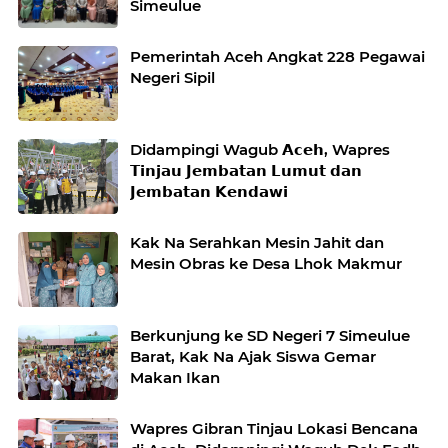
Simeulue
Pemerintah Aceh Angkat 228 Pegawai
Negeri Sipil
Didampingi Wagub 𝗔𝗰𝗲𝗵, Wapres
𝗧𝗶𝗻𝗷𝗮𝘂 𝗝𝗲𝗺𝗯𝗮𝘁𝗮𝗻 𝗟𝘂𝗺𝘂𝘁 𝗱𝗮𝗻
𝗝𝗲𝗺𝗯𝗮𝘁𝗮𝗻 𝗞𝗲𝗻𝗱𝗮𝘄𝗶
Kak Na Serahkan Mesin Jahit dan
Mesin Obras ke Desa Lhok Makmur
Berkunjung ke SD Negeri 7 Simeulue
Barat, Kak Na Ajak Siswa Gemar
Makan Ikan
Wapres Gibran Tinjau Lokasi Bencana