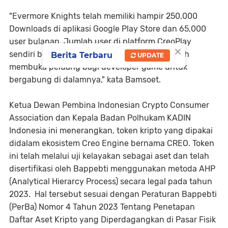
"Evermore Knights telah memiliki hampir 250,000
Downloads di aplikasi Google Play Store dan 65,000
user bulanan. Jumlah user di platform CreoPlay
×
sendiri berjumlah 80,000 akun. CreoPlay masih
Berita Terbaru
UPDATE
membuka peluang bagi developer game untuk
bergabung di dalamnya," kata Bamsoet.
Ketua Dewan Pembina Indonesian Crypto Consumer
Association dan Kepala Badan Polhukam KADIN
Indonesia ini menerangkan, token kripto yang dipakai
didalam ekosistem Creo Engine bernama CREO. Token
ini telah melalui uji kelayakan sebagai aset dan telah
disertifikasi oleh Bappebti menggunakan metoda AHP
(Analytical Hierarcy Process) secara legal pada tahun
2023. Hal tersebut sesuai dengan Peraturan Bappebti
(PerBa) Nomor 4 Tahun 2023 Tentang Penetapan
Daftar Aset Kripto yang Diperdagangkan di Pasar Fisik