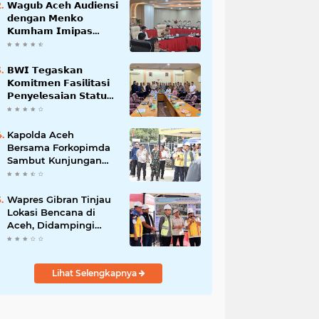
𝗪𝗮𝗴𝘂𝗯 𝗔𝗰𝗲𝗵 𝗔𝘂𝗱𝗶𝗲𝗻𝘀𝗶
𝗱𝗲𝗻𝗴𝗮𝗻 𝗠𝗲𝗻𝗸𝗼
𝗞𝘂𝗺𝗵𝗮𝗺 𝗜𝗺𝗶𝗽𝗮𝘀
𝗧𝗲𝗿𝗸𝗮𝗶𝘁 𝗦𝘁𝗮𝘁𝘂𝘀 𝗪𝗮𝗸𝗮𝗳
𝗕𝗹𝗮𝗻𝗴𝗽𝗮𝗱𝗮𝗻𝗴
𝗕𝗪𝗜 𝗧𝗲𝗴𝗮𝘀𝗸𝗮𝗻
𝗞𝗼𝗺𝗶𝘁𝗺𝗲𝗻 𝗙𝗮𝘀𝗶𝗹𝗶𝘁𝗮𝘀𝗶
𝗣𝗲𝗻𝘆𝗲𝗹𝗲𝘀𝗮𝗶𝗮𝗻 𝗦𝘁𝗮𝘁𝘂𝘀
𝗪𝗮𝗸𝗮𝗳 𝗕𝗹𝗮𝗻𝗴 𝗣𝗮𝗱𝗮𝗻𝗴
Kapolda Aceh
Bersama Forkopimda
Sambut Kunjungan
Kerja Wakil Presiden
RI di Kabupaten
Bireuen
Wapres Gibran Tinjau
Lokasi Bencana di
Aceh, Didampingi
Wagub Dek Fadh
Lihat Selengkapnya