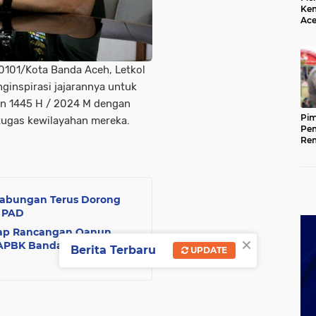
Kem
Ace
Mem
da
101/Kota Banda Aceh, Letkol
nginspirasi jajarannya untuk
n 1445 H / 2024 M dengan
Pim
tugas kewilayahan mereka.
Pem
Rem
Kap
Ada
Ke
Gabungan Terus Dorong
 PAD
dap Rancangan Qanun
×
APBK Banda Aceh Tahun
Berita Terbaru
UPDATE