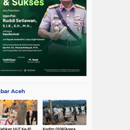
bar Aceh
iahkan HUT Ke-81
Kodim 0108/Agara