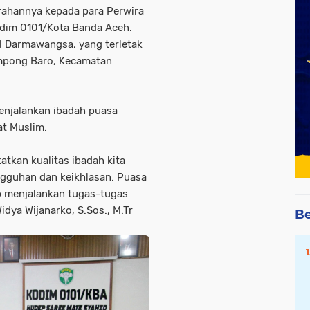
rahannya kepada para Perwira
Kodim 0101/Kota Banda Aceh.
l Darmawangsa, yang terletak
mpong Baro, Kecamatan
njalankan ibadah puasa
at Muslim.
atkan kualitas ibadah kita
gguhan dan keikhlasan. Puasa
p menjalankan tugas-tugas
idya Wijanarko, S.Sos., M.Tr
Be