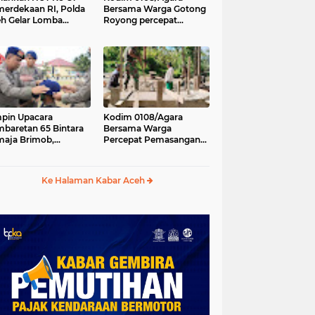
erdekaan RI, Polda
Bersama Warga Gotong
h Gelar Lomba
Royong percepat
asak Nasi Goreng
pembangunan
n Aneka Minuman
Jembatan Gantung di
Desa Gulo Aceh
Tenggara
pin Upacara
Kodim 0108/Agara
baretan 65 Bintara
Bersama Warga
aja Brimob,
Percepat Pemasangan
olda Aceh: Baret
Tiang Pylon Jembatan
lah Simbol
Gantung di Desa Lawe
hormatan
Ger-Ger Aceh Tenggara
Ke Halaman Kabar Aceh