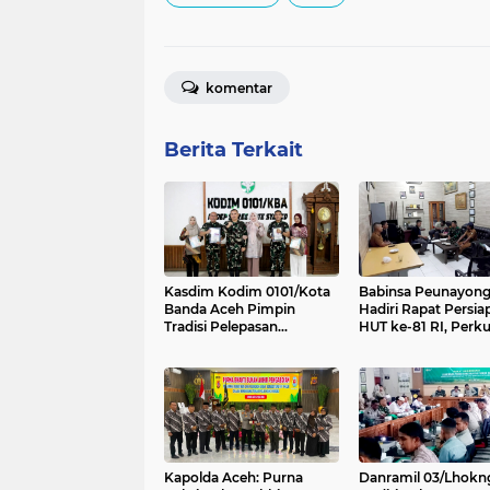
komentar
Berita Terkait
Kasdim Kodim 0101/Kota
Babinsa Peunayon
Banda Aceh Pimpin
Hadiri Rapat Persia
Tradisi Pelepasan
HUT ke-81 RI, Perku
Personel Pindah Satuan
Sinergi Sukseskan
Perayaan Kemerde
Kapolda Aceh: Purna
Danramil 03/Lhokn