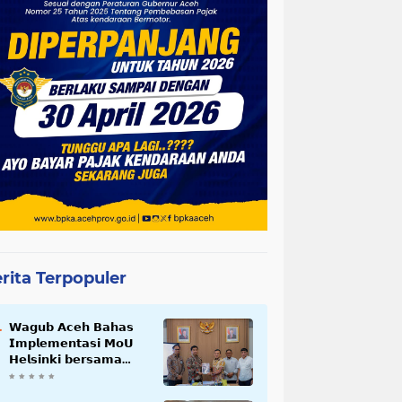
rita Terpopuler
𝗪𝗮𝗴𝘂𝗯 𝗔𝗰𝗲𝗵 𝗕𝗮𝗵𝗮𝘀
𝗜𝗺𝗽𝗹𝗲𝗺𝗲𝗻𝘁𝗮𝘀𝗶 𝗠𝗼𝗨
𝗛𝗲𝗹𝘀𝗶𝗻𝗸𝗶 𝗯𝗲𝗿𝘀𝗮𝗺𝗮
𝗦𝗲𝗸𝗿𝗲𝘁𝗮𝗿𝗶𝗮𝘁 𝗡𝗲𝗴𝗮𝗿𝗮