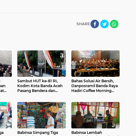
SHARE
g
Sambut HUT ke-81 RI,
Bahas Solusi Air Bersih,
pan
Kodim Kota Banda Aceh
Danposramil Banda Raya
at
Pasang Bendera dan
Hadiri Coffee Morning
Umbul-Umbul
Bersama Muspika
kaan
ga
Babinsa Simpang Tiga
Babinsa Lembah