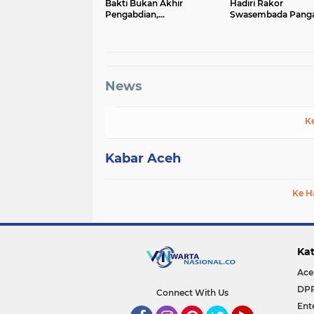
Bakti Bukan Akhir
Hadiri Rakor
Pengabdian,
Swasembada Pang
Purnawirawan Tetap Pilar
Berkelanjutan, Per
Kekuatan Polri
Sinergi Menuju Targ
Juta Hektare
News
K
Kabar Aceh
Ke H
Kat
Ace
DP
Connect With Us
Ent