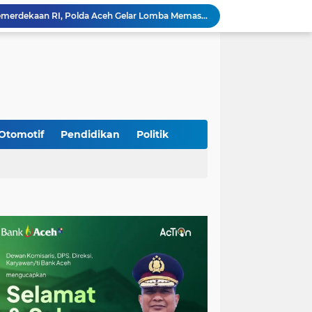
Meriahkan HUT Ke-81 Kemerdekaan RI, Polda Aceh Gelar Lomba Memasak Nasi Goreng dan Aneka Minuman
Babinsa Simpang Tiga Monitoring Harga Sembako, Pastikan Stabilitas dan Ketersediaan Bahan Pokok
Babinsa Lembah Seulawah Perkuat Sinergi dengan Tenaga Pendidik, Tekankan Pencegahan Kenakalan Remaja dan Bahaya Narkoba
Perkuat Kamtibmas, Babinsa Kuta Cot Glie Aktif Komsos Ajak Warga Jaga Ketertiban Desa
Kodim 0108/Agara Bersama Warga Gotong Royong percepat pembangunan Jembatan Gantung di Desa Gulo Aceh Tenggara
Babinsa Sukamakmur Tanamkan Semangat Belajar, Hadir Langsung di SMAN 1 untuk Motivasi Siswa
Jaga Stabilitas Wilayah, Koramil Montasik Intensifkan Patroli Keamanan di Desa Binaan
Pimpin Upacara Pembaretan 65 Bintara Remaja Brimob, Kapolda Aceh: Baret Adalah Simbol Kehormatan
Otomotif
Pendidikan
Politik
Kodim 0108/Agara Bersama Warga Percepat Pemasangan Tiang Pylon Jembatan Gantung di Desa Lawe Ger-Ger Aceh Tenggara
Rp 2,5 Triliun Dana Kementan untuk Bencana, Pemerintah Aceh kelola Rp 9,7 M