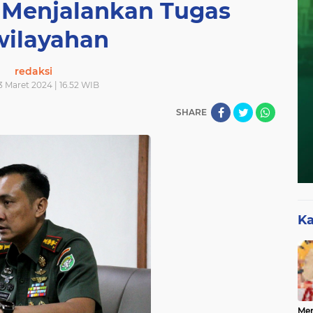
 Menjalankan Tugas
ilayahan
redaksi
3 Maret 2024 | 16.52 WIB
SHARE
Ka
Mer