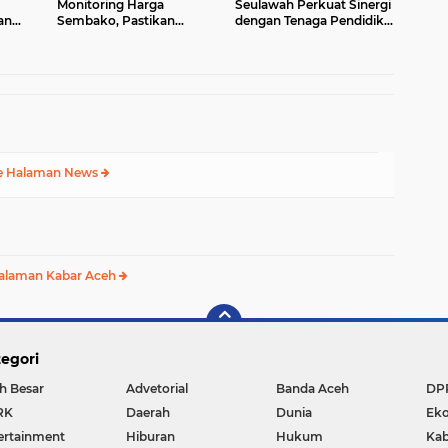
Monitoring Harga
Seulawah Perkuat Sinergi
an
Sembako, Pastikan
dengan Tenaga Pendidik,
kuat
Stabilitas dan
Tekankan Pencegahan
et 1
Ketersediaan Bahan
Kenakalan Remaja dan
Pokok
Bahaya Narkoba
e Halaman News
alaman Kabar Aceh
egori
h Besar
Advetorial
Banda Aceh
DP
RK
Daerah
Dunia
Ek
ertainment
Hiburan
Hukum
Kab