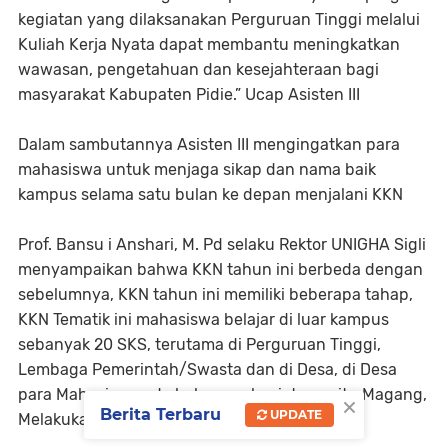
kegiatan yang dilaksanakan Perguruan Tinggi melalui
Kuliah Kerja Nyata dapat membantu meningkatkan
wawasan, pengetahuan dan kesejahteraan bagi
masyarakat Kabupaten Pidie.” Ucap Asisten III
Dalam sambutannya Asisten III mengingatkan para
mahasiswa untuk menjaga sikap dan nama baik
kampus selama satu bulan ke depan menjalani KKN
Prof. Bansu i Anshari, M. Pd selaku Rektor UNIGHA Sigli
menyampaikan bahwa KKN tahun ini berbeda dengan
sebelumnya, KKN tahun ini memiliki beberapa tahap,
KKN Tematik ini mahasiswa belajar di luar kampus
sebanyak 20 SKS, terutama di Perguruan Tinggi,
Lembaga Pemerintah/Swasta dan di Desa, di Desa
para Mahasiswa ada beberapa kegiatan yaitu Magang,
×
Berita Terbaru
UPDATE
Melakukan Research dan Membangun Desa.