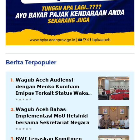
Berita Terpopuler
𝗪𝗮𝗴𝘂𝗯 𝗔𝗰𝗲𝗵 𝗔𝘂𝗱𝗶𝗲𝗻𝘀𝗶
𝗱𝗲𝗻𝗴𝗮𝗻 𝗠𝗲𝗻𝗸𝗼 𝗞𝘂𝗺𝗵𝗮𝗺
𝗜𝗺𝗶𝗽𝗮𝘀 𝗧𝗲𝗿𝗸𝗮𝗶𝘁 𝗦𝘁𝗮𝘁𝘂𝘀 𝗪𝗮𝗸𝗮𝗳
𝗕𝗹𝗮𝗻𝗴𝗽𝗮𝗱𝗮𝗻𝗴
𝗪𝗮𝗴𝘂𝗯 𝗔𝗰𝗲𝗵 𝗕𝗮𝗵𝗮𝘀
𝗜𝗺𝗽𝗹𝗲𝗺𝗲𝗻𝘁𝗮𝘀𝗶 𝗠𝗼𝗨 𝗛𝗲𝗹𝘀𝗶𝗻𝗸𝗶
𝗯𝗲𝗿𝘀𝗮𝗺𝗮 𝗦𝗲𝗸𝗿𝗲𝘁𝗮𝗿𝗶𝗮𝘁 𝗡𝗲𝗴𝗮𝗿𝗮
𝗕𝗪𝗜 𝗧𝗲𝗴𝗮𝘀𝗸𝗮𝗻 𝗞𝗼𝗺𝗶𝘁𝗺𝗲𝗻