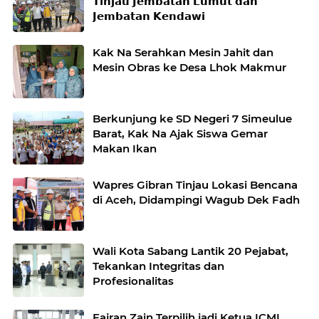
𝗧𝗶𝗻𝗷𝗮𝘂 𝗝𝗲𝗺𝗯𝗮𝘁𝗮𝗻 𝗟𝘂𝗺𝘂𝘁 𝗱𝗮𝗻
𝗝𝗲𝗺𝗯𝗮𝘁𝗮𝗻 𝗞𝗲𝗻𝗱𝗮𝘄𝗶
Kak Na Serahkan Mesin Jahit dan
Mesin Obras ke Desa Lhok Makmur
Berkunjung ke SD Negeri 7 Simeulue
Barat, Kak Na Ajak Siswa Gemar
Makan Ikan
Wapres Gibran Tinjau Lokasi Bencana
di Aceh, Didampingi Wagub Dek Fadh
Wali Kota Sabang Lantik 20 Pejabat,
Tekankan Integritas dan
Profesionalitas
Fajran Zain Terpilih jadi Ketua ICMI