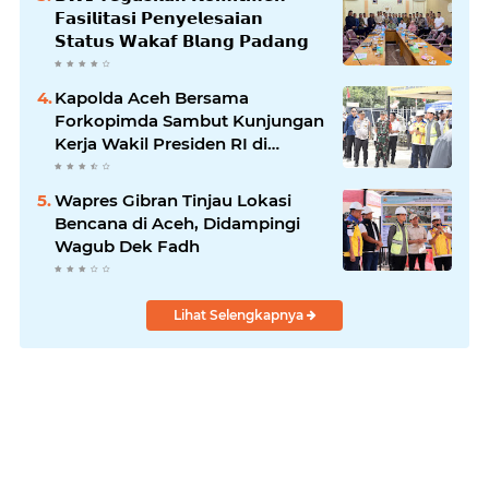
𝗙𝗮𝘀𝗶𝗹𝗶𝘁𝗮𝘀𝗶 𝗣𝗲𝗻𝘆𝗲𝗹𝗲𝘀𝗮𝗶𝗮𝗻
𝗦𝘁𝗮𝘁𝘂𝘀 𝗪𝗮𝗸𝗮𝗳 𝗕𝗹𝗮𝗻𝗴 𝗣𝗮𝗱𝗮𝗻𝗴
Kapolda Aceh Bersama
Forkopimda Sambut Kunjungan
Kerja Wakil Presiden RI di
Kabupaten Bireuen
Wapres Gibran Tinjau Lokasi
Bencana di Aceh, Didampingi
Wagub Dek Fadh
Lihat Selengkapnya