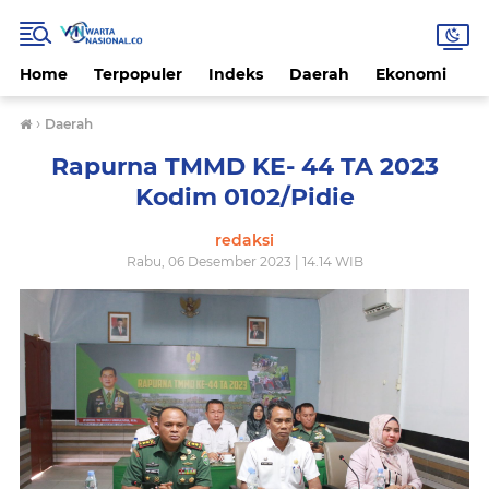
Home
Terpopuler
Indeks
Daerah
Ekonomi
H
›
Daerah
Rapurna TMMD KE- 44 TA 2023
Kodim 0102/Pidie
redaksi
Rabu, 06 Desember 2023 | 14.14 WIB