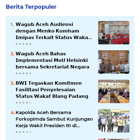
Berita Terpopuler
𝗪𝗮𝗴𝘂𝗯 𝗔𝗰𝗲𝗵 𝗔𝘂𝗱𝗶𝗲𝗻𝘀𝗶
𝗱𝗲𝗻𝗴𝗮𝗻 𝗠𝗲𝗻𝗸𝗼 𝗞𝘂𝗺𝗵𝗮𝗺
𝗜𝗺𝗶𝗽𝗮𝘀 𝗧𝗲𝗿𝗸𝗮𝗶𝘁 𝗦𝘁𝗮𝘁𝘂𝘀 𝗪𝗮𝗸𝗮𝗳
𝗕𝗹𝗮𝗻𝗴𝗽𝗮𝗱𝗮𝗻𝗴
𝗪𝗮𝗴𝘂𝗯 𝗔𝗰𝗲𝗵 𝗕𝗮𝗵𝗮𝘀
𝗜𝗺𝗽𝗹𝗲𝗺𝗲𝗻𝘁𝗮𝘀𝗶 𝗠𝗼𝗨 𝗛𝗲𝗹𝘀𝗶𝗻𝗸𝗶
𝗯𝗲𝗿𝘀𝗮𝗺𝗮 𝗦𝗲𝗸𝗿𝗲𝘁𝗮𝗿𝗶𝗮𝘁 𝗡𝗲𝗴𝗮𝗿𝗮
𝗕𝗪𝗜 𝗧𝗲𝗴𝗮𝘀𝗸𝗮𝗻 𝗞𝗼𝗺𝗶𝘁𝗺𝗲𝗻
𝗙𝗮𝘀𝗶𝗹𝗶𝘁𝗮𝘀𝗶 𝗣𝗲𝗻𝘆𝗲𝗹𝗲𝘀𝗮𝗶𝗮𝗻
𝗦𝘁𝗮𝘁𝘂𝘀 𝗪𝗮𝗸𝗮𝗳 𝗕𝗹𝗮𝗻𝗴 𝗣𝗮𝗱𝗮𝗻𝗴
Kapolda Aceh Bersama
Forkopimda Sambut Kunjungan
Kerja Wakil Presiden RI di
Kabupaten Bireuen