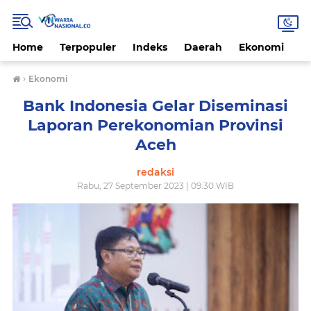
Home
Terpopuler
Indeks
Daerah
Ekonomi
H
›
Ekonomi
Bank Indonesia Gelar Diseminasi
Laporan Perekonomian Provinsi
Aceh
redaksi
Rabu, 27 September 2023 | 09.30 WIB