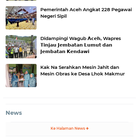
Desa Kendawi, Gayo Lues
Pemerintah Aceh Angkat 228 Pegawai
Negeri Sipil
Didampingi Wagub 𝗔𝗰𝗲𝗵, Wapres
𝗧𝗶𝗻𝗷𝗮𝘂 𝗝𝗲𝗺𝗯𝗮𝘁𝗮𝗻 𝗟𝘂𝗺𝘂𝘁 𝗱𝗮𝗻
𝗝𝗲𝗺𝗯𝗮𝘁𝗮𝗻 𝗞𝗲𝗻𝗱𝗮𝘄𝗶
Kak Na Serahkan Mesin Jahit dan
Mesin Obras ke Desa Lhok Makmur
News
Ke Halaman News