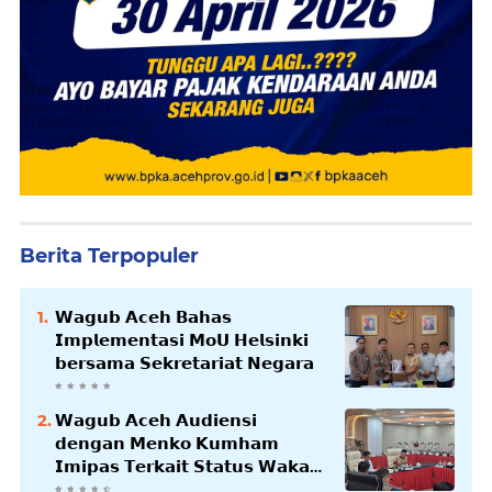
Berita Terpopuler
𝗪𝗮𝗴𝘂𝗯 𝗔𝗰𝗲𝗵 𝗕𝗮𝗵𝗮𝘀
𝗜𝗺𝗽𝗹𝗲𝗺𝗲𝗻𝘁𝗮𝘀𝗶 𝗠𝗼𝗨 𝗛𝗲𝗹𝘀𝗶𝗻𝗸𝗶
𝗯𝗲𝗿𝘀𝗮𝗺𝗮 𝗦𝗲𝗸𝗿𝗲𝘁𝗮𝗿𝗶𝗮𝘁 𝗡𝗲𝗴𝗮𝗿𝗮
𝗪𝗮𝗴𝘂𝗯 𝗔𝗰𝗲𝗵 𝗔𝘂𝗱𝗶𝗲𝗻𝘀𝗶
𝗱𝗲𝗻𝗴𝗮𝗻 𝗠𝗲𝗻𝗸𝗼 𝗞𝘂𝗺𝗵𝗮𝗺
𝗜𝗺𝗶𝗽𝗮𝘀 𝗧𝗲𝗿𝗸𝗮𝗶𝘁 𝗦𝘁𝗮𝘁𝘂𝘀 𝗪𝗮𝗸𝗮𝗳
𝗕𝗹𝗮𝗻𝗴𝗽𝗮𝗱𝗮𝗻𝗴