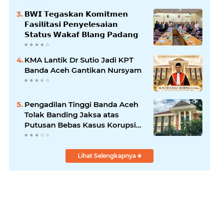
𝗕𝗪𝗜 𝗧𝗲𝗴𝗮𝘀𝗸𝗮𝗻 𝗞𝗼𝗺𝗶𝘁𝗺𝗲𝗻
𝗙𝗮𝘀𝗶𝗹𝗶𝘁𝗮𝘀𝗶 𝗣𝗲𝗻𝘆𝗲𝗹𝗲𝘀𝗮𝗶𝗮𝗻
𝗦𝘁𝗮𝘁𝘂𝘀 𝗪𝗮𝗸𝗮𝗳 𝗕𝗹𝗮𝗻𝗴 𝗣𝗮𝗱𝗮𝗻𝗴
KMA Lantik Dr Sutio Jadi KPT
Banda Aceh Gantikan Nursyam
Pengadilan Tinggi Banda Aceh
Tolak Banding Jaksa atas
Putusan Bebas Kasus Korupsi
Wastafel
Lihat Selengkapnya