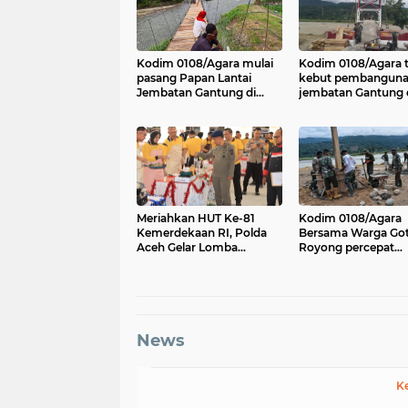
Kodim 0108/Agara mulai
Kodim 0108/Agara t
pasang Papan Lantai
kebut pembangun
Jembatan Gantung di
jembatan Gantung d
Kuta Ujung Agara
Kumbang Jaya, Ac
Tenggara
Meriahkan HUT Ke-81
Kodim 0108/Agara
Kemerdekaan RI, Polda
Bersama Warga Go
Aceh Gelar Lomba
Royong percepat
Memasak Nasi Goreng
pembangunan Jem
dan Aneka Minuman
Gantung di Desa Gu
Aceh Tenggara
News
K