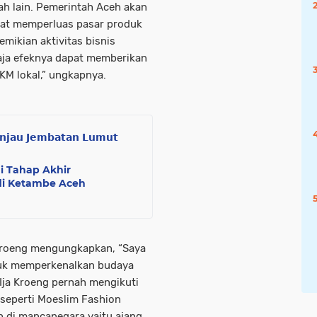
h lain. Pemerintah Aceh akan
at memperluas pasar produk
emikian aktivitas bisnis
aja efeknya dapat memberikan
KM lokal,” ungkapnya.
 𝗝𝗲𝗺𝗯𝗮𝘁𝗮𝗻 𝗟𝘂𝗺𝘂𝘁
i Tahap Akhir
i Ketambe Aceh
a Kroeng mengungkapkan, “Saya
tuk memperkenalkan budaya
 Ija Kroeng pernah mengikuti
 seperti Moeslim Fashion
n di mancanegara yaitu ajang