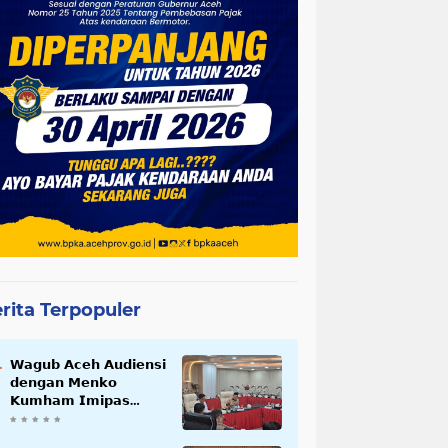
rita Terpopuler
𝗪𝗮𝗴𝘂𝗯 𝗔𝗰𝗲𝗵 𝗔𝘂𝗱𝗶𝗲𝗻𝘀𝗶
𝗱𝗲𝗻𝗴𝗮𝗻 𝗠𝗲𝗻𝗸𝗼
𝗞𝘂𝗺𝗵𝗮𝗺 𝗜𝗺𝗶𝗽𝗮𝘀
𝗧𝗲𝗿𝗸𝗮𝗶𝘁 𝗦𝘁𝗮𝘁𝘂𝘀 𝗪𝗮𝗸𝗮𝗳
𝗕𝗹𝗮𝗻𝗴𝗽𝗮𝗱𝗮𝗻𝗴