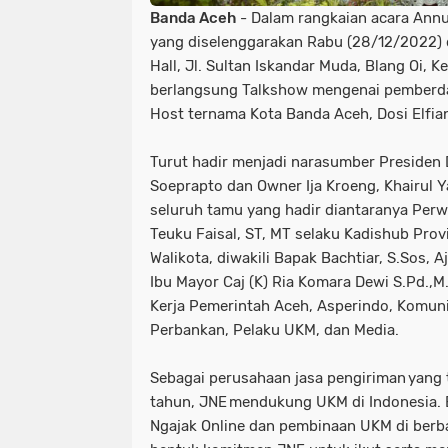
Banda Aceh
- Dalam rangkaian acara Ann
yang diselenggarakan Rabu (28/12/2022) 
Hall, Jl. Sultan Iskandar Muda, Blang Oi, 
berlangsung Talkshow mengenai pemberd
Host ternama Kota Banda Aceh, Dosi Elfia
Turut hadir menjadi narasumber Presiden D
Soeprapto dan Owner Ija Kroeng, Khairul Y
seluruh tamu yang hadir diantaranya Per
Teuku Faisal, ST, MT selaku Kadishub Prov
Walikota, diwakili Bapak Bachtiar, S.Sos,
Ibu Mayor Caj (K) Ria Komara Dewi S.Pd.,M
Kerja Pemerintah Aceh, Asperindo, Komun
Perbankan, Pelaku UKM, dan Media.
Sebagai perusahaan jasa pengiriman yang 
tahun, JNE mendukung UKM di Indonesia. 
Ngajak Online dan pembinaan UKM di berba