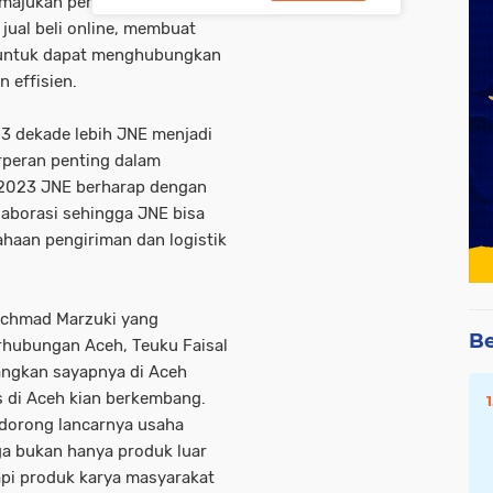
emajukan perekonomian
 jual beli online, membuat
 untuk dapat menghubungkan
 effisien.
3 dekade lebih JNE menjadi
rperan penting dalam
 2023 JNE berharap dengan
aborasi sehingga JNE bisa
haan pengiriman dan logistik
Achmad Marzuki yang
Be
erhubungan Aceh, Teuku Faisal
ngkan sayapnya di Aceh
s di Aceh kian berkembang.
dorong lancarnya usaha
a bukan hanya produk luar
api produk karya masyarakat