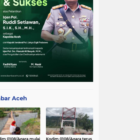
bar Aceh
im 0108/Agara mulai
Kodim 0108/Agara terus