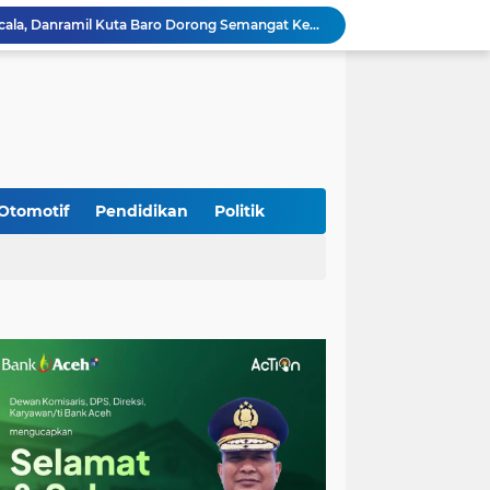
Rumah Warga Diterpa Angin Kencang, Babinsa Meunasah Lhok Dampingi Penyaluran Bantuan Masa Panik
Sambut HUT ke-81 RI, Koramil Lhoong Bersama Warga Gotong Royong Bersihkan Lingkungan
Kodim 0108/Agara mulai pasang Papan Lantai Jembatan Gantung di Kuta Ujung Agara
Kodim 0108/Agara terus kebut pembangunan jembatan Gantung di Ds. Kumbang Jaya, Aceh Tenggara
Mualem dan Mentan Sepakat Percepat Pemulihan Pertanian Aceh Pascabencana
Rp 2,5 Triliun Dana Kementan untuk Bencana, Pemerintah Aceh kelola Rp 9,7 M
Progres Pembangunan Capai 51 Persen, TNI dan Warga Kebutan Pengecoran Lantai Jembatan di Bunga Melur
Sambangi Pedagang Pinang, Babinsa Reuhat Tuha Pererat Silaturahmi dengan Warga
Otomotif
Pendidikan
Politik
Jalin Keakraban dengan Warga, Babinsa Leung Ie Perkuat Komunikasi di Wilayah Binaan
Hadiri Persami di Buengcala, Danramil Kuta Baro Dorong Semangat Kebersamaan Generasi Muda