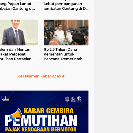
ang Papan Lantai
kebut pembangunan
batan Gantung di
jembatan Gantung di Ds.
a Ujung Agara
Kumbang Jaya, Aceh
Tenggara
lem dan Mentan
Rp 2,5 Triliun Dana
akat Percepat
Kementan untuk
ulihan Pertanian
Bencana, Pemerintah
h Pascabencana
Aceh kelola Rp 9,7 M
Ke Halaman Kabar Aceh