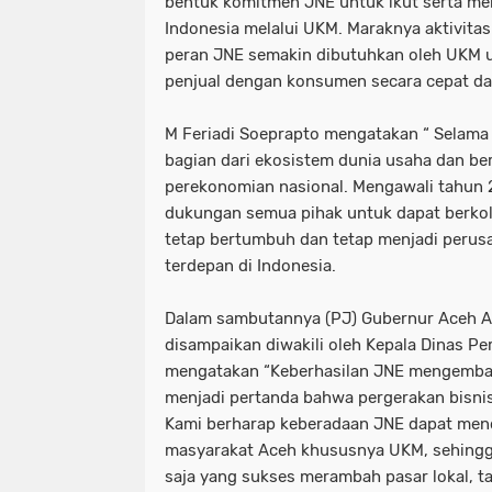
bentuk komitmen JNE untuk ikut serta m
Indonesia melalui UKM. Maraknya aktivitas
peran JNE semakin dibutuhkan oleh UKM
penjual dengan konsumen secara cepat dan
M Feriadi Soeprapto mengatakan “ Selama 
bagian dari ekosistem dunia usaha dan be
perekonomian nasional. Mengawali tahun
dukungan semua pihak untuk dapat berkol
tetap bertumbuh dan tetap menjadi perusa
terdepan di Indonesia.
Dalam sambutannya (PJ) Gubernur Aceh 
disampaikan diwakili oleh Kepala Dinas P
mengatakan “Keberhasilan JNE mengemba
menjadi pertanda bahwa pergerakan bisni
Kami berharap keberadaan JNE dapat men
masyarakat Aceh khususnya UKM, sehingg
saja yang sukses merambah pasar lokal, t