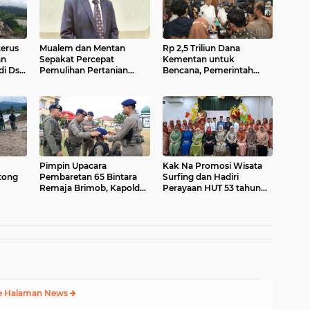
erus
Mualem dan Mentan
Rp 2,5 Triliun Dana
an
Sepakat Percepat
Kementan untuk
i Ds.
Pemulihan Pertanian
Bencana, Pemerintah
eh
Aceh Pascabencana
Aceh kelola Rp 9,7 M
Pimpin Upacara
Kak Na Promosi Wisata
tong
Pembaretan 65 Bintara
Surfing dan Hadiri
Remaja Brimob, Kapolda
Perayaan HUT 53 tahun
batan
Aceh: Baret Adalah
BAS Simeulue
lo
Simbol Kehormatan
e Halaman News