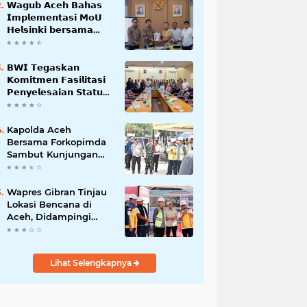
𝗪𝗮𝗴𝘂𝗯 𝗔𝗰𝗲𝗵 𝗕𝗮𝗵𝗮𝘀
𝗜𝗺𝗽𝗹𝗲𝗺𝗲𝗻𝘁𝗮𝘀𝗶 𝗠𝗼𝗨
𝗛𝗲𝗹𝘀𝗶𝗻𝗸𝗶 𝗯𝗲𝗿𝘀𝗮𝗺𝗮
𝗦𝗲𝗸𝗿𝗲𝘁𝗮𝗿𝗶𝗮𝘁 𝗡𝗲𝗴𝗮𝗿𝗮
𝗕𝗪𝗜 𝗧𝗲𝗴𝗮𝘀𝗸𝗮𝗻
𝗞𝗼𝗺𝗶𝘁𝗺𝗲𝗻 𝗙𝗮𝘀𝗶𝗹𝗶𝘁𝗮𝘀𝗶
𝗣𝗲𝗻𝘆𝗲𝗹𝗲𝘀𝗮𝗶𝗮𝗻 𝗦𝘁𝗮𝘁𝘂𝘀
𝗪𝗮𝗸𝗮𝗳 𝗕𝗹𝗮𝗻𝗴 𝗣𝗮𝗱𝗮𝗻𝗴
Kapolda Aceh
Bersama Forkopimda
Sambut Kunjungan
Kerja Wakil Presiden
RI di Kabupaten
Bireuen
Wapres Gibran Tinjau
Lokasi Bencana di
Aceh, Didampingi
Wagub Dek Fadh
Lihat Selengkapnya