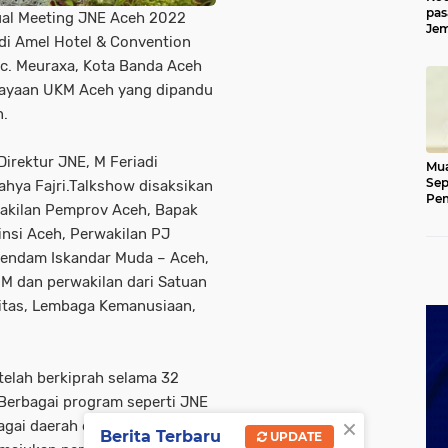
pas
ual Meeting JNE Aceh 2022
Jem
di Amel Hotel & Convention
Kut
Kec. Meuraxa, Kota Banda Aceh
ayaan UKM Aceh yang dipandu
n.
irektur JNE, M Feriadi
Mua
Sep
ahya Fajri.Talkshow disaksikan
Pem
wakilan Pemprov Aceh, Bapak
Ace
insi Aceh, Perwakilan PJ
 Ajendam Iskandar Muda – Aceh,
.M dan perwakilan dari Satuan
itas, Lembaga Kemanusiaan,
telah berkiprah selama 32
Berbagai program seperti JNE
×
gai daerah dilakukan sebagai
Berita Terbaru
UPDATE