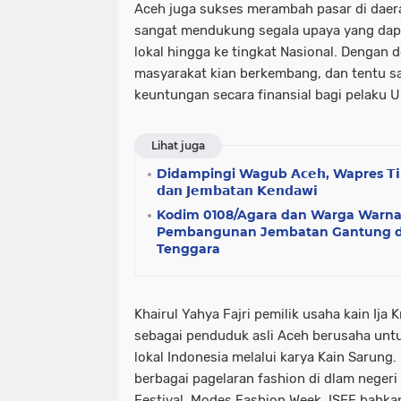
Aceh juga sukses merambah pasar di daera
sangat mendukung segala upaya yang dap
lokal hingga ke tingkat Nasional. Dengan d
masyarakat kian berkembang, dan tentu s
keuntungan secara finansial bagi pelaku U
Lihat juga
Didampingi Wagub 𝗔𝗰𝗲𝗵, Wapres 𝗧𝗶𝗻𝗷𝗮
𝗱𝗮𝗻 𝗝𝗲𝗺𝗯𝗮𝘁𝗮𝗻 𝗞𝗲𝗻𝗱𝗮𝘄𝗶
Kodim 0108/Agara dan Warga Warna
Pembangunan Jembatan Gantung d
Tenggara
Khairul Yahya Fajri pemilik usaha kain Ij
sebagai penduduk asli Aceh berusaha un
lokal Indonesia melalui karya Kain Sarung.
berbagai pagelaran fashion di dlam negeri
Festival, Modes Fashion Week, ISEF bahka