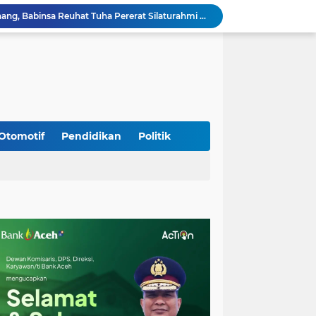
Sambangi Pedagang Pinang, Babinsa Reuhat Tuha Pererat Silaturahmi dengan Warga
Jalin Keakraban dengan Warga, Babinsa Leung Ie Perkuat Komunikasi di Wilayah Binaan
Hadiri Persami di Buengcala, Danramil Kuta Baro Dorong Semangat Kebersamaan Generasi Muda
Rumah Warga Diterpa Angin Kencang, Babinsa Meunasah Lhok Dampingi Penyaluran Bantuan Masa Panik
Sambut HUT ke-81 RI, Koramil Lhoong Bersama Warga Gotong Royong Bersihkan Lingkungan
Kodim 0108/Agara mulai pasang Papan Lantai Jembatan Gantung di Kuta Ujung Agara
Kodim 0108/Agara terus kebut pembangunan jembatan Gantung di Ds. Kumbang Jaya, Aceh Tenggara
Mualem dan Mentan Sepakat Percepat Pemulihan Pertanian Aceh Pascabencana
Otomotif
Pendidikan
Politik
Rp 2,5 Triliun Dana Kementan untuk Bencana, Pemerintah Aceh kelola Rp 9,7 M
Progres Pembangunan Capai 51 Persen, TNI dan Warga Kebutan Pengecoran Lantai Jembatan di Bunga Melur