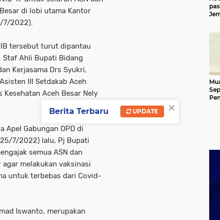
pas
esar di lobi utama Kantor
Jem
/7/2022).
Kut
IB tersebut turut dipantau
 Staf Ahli Bupati Bidang
an Kerjasama Drs Syukri,
Asisten III Setdakab Aceh
Mua
Sep
s Kesehatan Aceh Besar Nely
Pem
×
Ace
Berita Terbaru
UPDATE
na Apel Gabungan OPD di
25/7/2022) lalu, Pj Bupati
engajak semua ASN dan
 agar melakukan vaksinasi
ma untuk terbebas dari Covid-
mmad Iswanto, merupakan