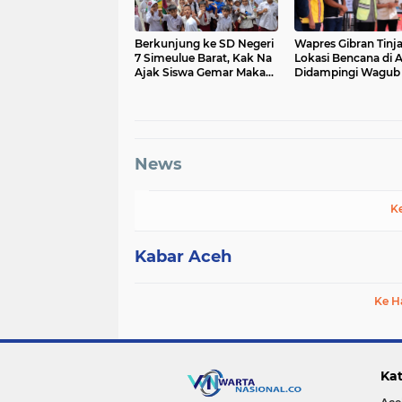
Berkunjung ke SD Negeri
Wapres Gibran Tinj
7 Simeulue Barat, Kak Na
Lokasi Bencana di 
Ajak Siswa Gemar Makan
Didampingi Wagub
Ikan
Fadh
News
K
Kabar Aceh
Ke H
Kat