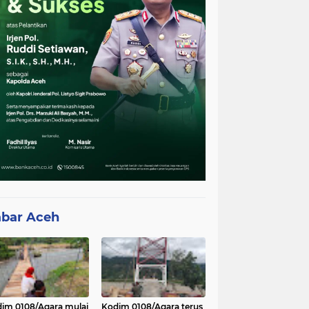
bar Aceh
im 0108/Agara mulai
Kodim 0108/Agara terus