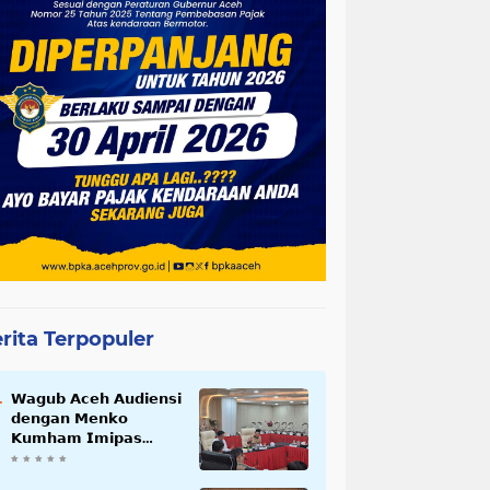
rita Terpopuler
𝗪𝗮𝗴𝘂𝗯 𝗔𝗰𝗲𝗵 𝗔𝘂𝗱𝗶𝗲𝗻𝘀𝗶
𝗱𝗲𝗻𝗴𝗮𝗻 𝗠𝗲𝗻𝗸𝗼
𝗞𝘂𝗺𝗵𝗮𝗺 𝗜𝗺𝗶𝗽𝗮𝘀
𝗧𝗲𝗿𝗸𝗮𝗶𝘁 𝗦𝘁𝗮𝘁𝘂𝘀 𝗪𝗮𝗸𝗮𝗳
𝗕𝗹𝗮𝗻𝗴𝗽𝗮𝗱𝗮𝗻𝗴