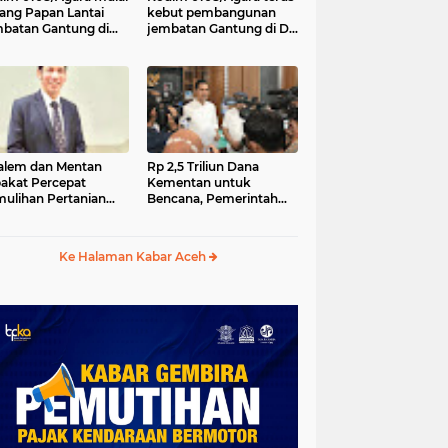
ang Papan Lantai
kebut pembangunan
batan Gantung di
jembatan Gantung di Ds.
a Ujung Agara
Kumbang Jaya, Aceh
Tenggara
lem dan Mentan
Rp 2,5 Triliun Dana
akat Percepat
Kementan untuk
ulihan Pertanian
Bencana, Pemerintah
h Pascabencana
Aceh kelola Rp 9,7 M
Ke Halaman Kabar Aceh