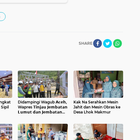
h
SHARE
ngkat
Didampingi Wagub 𝗔𝗰𝗲𝗵,
Kak Na Serahkan Mesin
Sipil
Wapres 𝗧𝗶𝗻𝗷𝗮𝘂 𝗝𝗲𝗺𝗯𝗮𝘁𝗮𝗻
Jahit dan Mesin Obras ke
𝗟𝘂𝗺𝘂𝘁 𝗱𝗮𝗻 𝗝𝗲𝗺𝗯𝗮𝘁𝗮𝗻
Desa Lhok Makmur
𝗞𝗲𝗻𝗱𝗮𝘄𝗶