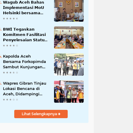
𝗪𝗮𝗴𝘂𝗯 𝗔𝗰𝗲𝗵 𝗕𝗮𝗵𝗮𝘀
𝗜𝗺𝗽𝗹𝗲𝗺𝗲𝗻𝘁𝗮𝘀𝗶 𝗠𝗼𝗨
𝗛𝗲𝗹𝘀𝗶𝗻𝗸𝗶 𝗯𝗲𝗿𝘀𝗮𝗺𝗮
𝗦𝗲𝗸𝗿𝗲𝘁𝗮𝗿𝗶𝗮𝘁 𝗡𝗲𝗴𝗮𝗿𝗮
𝗕𝗪𝗜 𝗧𝗲𝗴𝗮𝘀𝗸𝗮𝗻
𝗞𝗼𝗺𝗶𝘁𝗺𝗲𝗻 𝗙𝗮𝘀𝗶𝗹𝗶𝘁𝗮𝘀𝗶
𝗣𝗲𝗻𝘆𝗲𝗹𝗲𝘀𝗮𝗶𝗮𝗻 𝗦𝘁𝗮𝘁𝘂𝘀
𝗪𝗮𝗸𝗮𝗳 𝗕𝗹𝗮𝗻𝗴 𝗣𝗮𝗱𝗮𝗻𝗴
Kapolda Aceh
Bersama Forkopimda
Sambut Kunjungan
Kerja Wakil Presiden
RI di Kabupaten
Bireuen
Wapres Gibran Tinjau
Lokasi Bencana di
Aceh, Didampingi
Wagub Dek Fadh
Lihat Selengkapnya