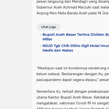
pesan langsung dari Mendagri yang disamp
Gubernur Aceh Achmad Marzuki saat melant
Anjong Mon Mata Banda Aceh pada 14 Juli 
Lihat juga
Bupati Aceh Besar Terima Dividen B
Miliar
RSUD Tgk Chik Ditiro Sigli Mulai Imu
Medis dan Nakes
“Meskipun saat ini kondisinya cenderung
belum selesai. Berbarengan dengan itu, p
pascapandemi dapat segera dipacu,” pesan
Sementara itu, terkait dengan pelaksanaan 
utama Kantor Bupati Aceh Besar, Sekdakab
mengatakan, vaksinasi Covid-19 ini sangat
ASN dan tenaga kontrak jajaran Pemkab A