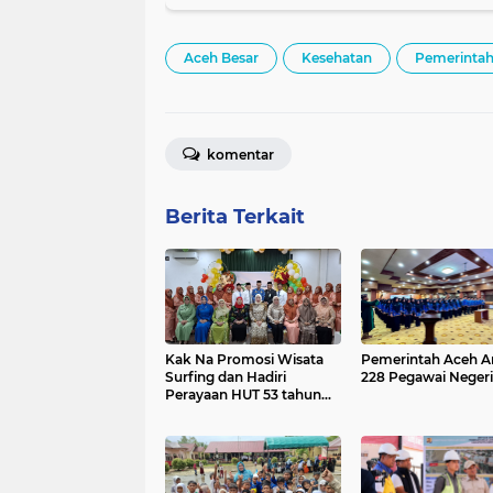
Aceh Besar
Kesehatan
Pemerinta
komentar
Berita Terkait
Kak Na Promosi Wisata
Pemerintah Aceh A
Surfing dan Hadiri
228 Pegawai Negeri 
Perayaan HUT 53 tahun
BAS Simeulue