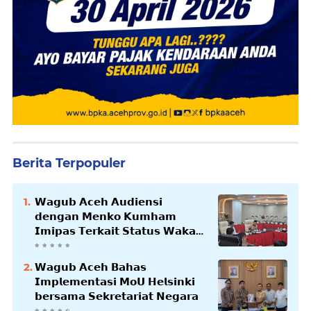
Berita Terpopuler
𝗪𝗮𝗴𝘂𝗯 𝗔𝗰𝗲𝗵 𝗔𝘂𝗱𝗶𝗲𝗻𝘀𝗶
𝗱𝗲𝗻𝗴𝗮𝗻 𝗠𝗲𝗻𝗸𝗼 𝗞𝘂𝗺𝗵𝗮𝗺
𝗜𝗺𝗶𝗽𝗮𝘀 𝗧𝗲𝗿𝗸𝗮𝗶𝘁 𝗦𝘁𝗮𝘁𝘂𝘀 𝗪𝗮𝗸𝗮𝗳
𝗕𝗹𝗮𝗻𝗴𝗽𝗮𝗱𝗮𝗻𝗴
𝗪𝗮𝗴𝘂𝗯 𝗔𝗰𝗲𝗵 𝗕𝗮𝗵𝗮𝘀
𝗜𝗺𝗽𝗹𝗲𝗺𝗲𝗻𝘁𝗮𝘀𝗶 𝗠𝗼𝗨 𝗛𝗲𝗹𝘀𝗶𝗻𝗸𝗶
𝗯𝗲𝗿𝘀𝗮𝗺𝗮 𝗦𝗲𝗸𝗿𝗲𝘁𝗮𝗿𝗶𝗮𝘁 𝗡𝗲𝗴𝗮𝗿𝗮