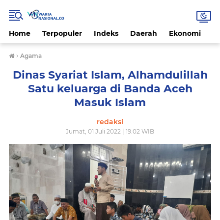
Home
Terpopuler
Indeks
Daerah
Ekonomi
H
›
Agama
Dinas Syariat Islam, Alhamdulillah
Satu keluarga di Banda Aceh
Masuk Islam
redaksi
Jumat, 01 Juli 2022 | 19.02 WIB