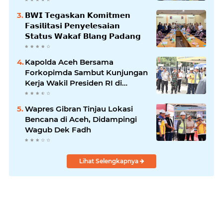
𝗕𝗪𝗜 𝗧𝗲𝗴𝗮𝘀𝗸𝗮𝗻 𝗞𝗼𝗺𝗶𝘁𝗺𝗲𝗻
𝗙𝗮𝘀𝗶𝗹𝗶𝘁𝗮𝘀𝗶 𝗣𝗲𝗻𝘆𝗲𝗹𝗲𝘀𝗮𝗶𝗮𝗻
𝗦𝘁𝗮𝘁𝘂𝘀 𝗪𝗮𝗸𝗮𝗳 𝗕𝗹𝗮𝗻𝗴 𝗣𝗮𝗱𝗮𝗻𝗴
Kapolda Aceh Bersama
Forkopimda Sambut Kunjungan
Kerja Wakil Presiden RI di
Kabupaten Bireuen
Wapres Gibran Tinjau Lokasi
Bencana di Aceh, Didampingi
Wagub Dek Fadh
Lihat Selengkapnya