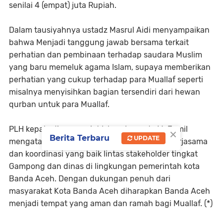
senilai 4 (empat) juta Rupiah.
Dalam tausiyahnya ustadz Masrul Aidi menyampaikan
bahwa Menjadi tanggung jawab bersama terkait
perhatian dan pembinaan terhadap saudara Muslim
yang baru memeluk agama Islam, supaya memberikan
perhatian yang cukup terhadap para Muallaf seperti
misalnya menyisihkan bagian tersendiri dari hewan
qurban untuk para Muallaf.
PLH kepala dinas syariat Islam, Irwanda M. Jamil
×
Berita Terbaru
UPDATE
mengatakan, kegiatan berlangsung berkat Kerjasama
dan koordinasi yang baik lintas stakeholder tingkat
Gampong dan dinas di lingkungan pemerintah kota
Banda Aceh. Dengan dukungan penuh dari
masyarakat Kota Banda Aceh diharapkan Banda Aceh
menjadi tempat yang aman dan ramah bagi Muallaf. (*)