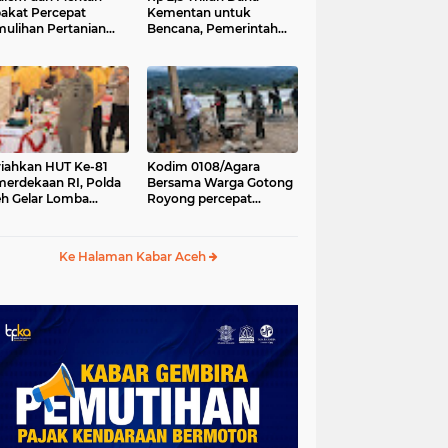
akat Percepat
Kementan untuk
ulihan Pertanian
Bencana, Pemerintah
h Pascabencana
Aceh kelola Rp 9,7 M
iahkan HUT Ke-81
Kodim 0108/Agara
erdekaan RI, Polda
Bersama Warga Gotong
h Gelar Lomba
Royong percepat
asak Nasi Goreng
pembangunan
n Aneka Minuman
Jembatan Gantung di
Desa Gulo Aceh
Ke Halaman Kabar Aceh
Tenggara