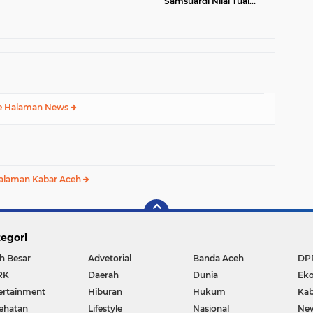
Samsuardi Nilai Tuai
Sejumlah Prestasi untuk
Kemajuan Aceh Besar
e Halaman News
alaman Kabar Aceh
egori
h Besar
Advetorial
Banda Aceh
DP
RK
Daerah
Dunia
Ek
ertainment
Hiburan
Hukum
Kab
ehatan
Lifestyle
Nasional
Ne