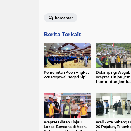
komentar
Berita Terkait
Pemerintah Aceh Angkat
Didampingi Wagub 𝗔
228 Pegawai Negeri Sipil
Wapres 𝗧𝗶𝗻𝗷𝗮𝘂 𝗝𝗲𝗺
𝗟𝘂𝗺𝘂𝘁 𝗱𝗮𝗻 𝗝𝗲𝗺𝗯𝗮
𝗞𝗲𝗻𝗱𝗮𝘄𝗶
Wapres Gibran Tinjau
Wali Kota Sabang L
Lokasi Bencana di Aceh,
20 Pejabat, Tekank