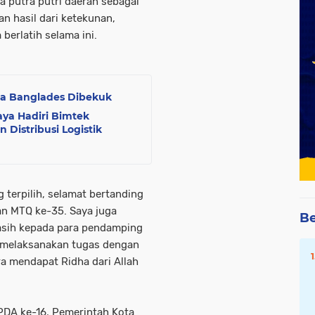
a putra putri daerah sebagai
n hasil dari ketekunan,
berlatih selama ini.
a Banglades Dibekuk
aya Hadiri Bimtek
istribusi Logistik
 terpilih, selamat bertanding
n MTQ ke-35. Saya juga
Be
sih kepada para pendamping
ah melaksanakan tugas dengan
ra mendapat Ridha dari Allah
PDA ke-16, Pemerintah Kota