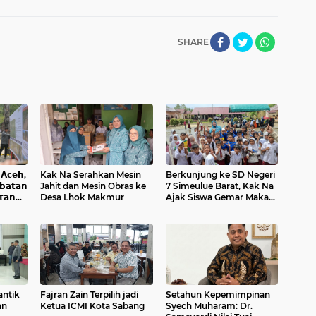
SHARE
𝗰𝗲𝗵,
Kak Na Serahkan Mesin
Berkunjung ke SD Negeri
𝗮𝘁𝗮𝗻
Jahit dan Mesin Obras ke
7 Simeulue Barat, Kak Na
𝘁𝗮𝗻
Desa Lhok Makmur
Ajak Siswa Gemar Makan
Ikan
antik
Fajran Zain Terpilih jadi
Setahun Kepemimpinan
an
Ketua ICMI Kota Sabang
Syech Muharam: Dr.