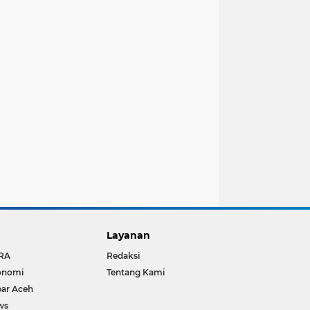
Layanan
RA
Redaksi
onomi
Tentang Kami
ar Aceh
ws