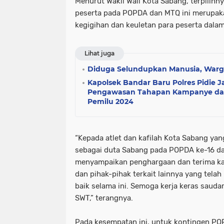
Menurut Wakil Wali Kota Sabang, terpilihny
peserta pada POPDA dan MTQ ini merupaka
kegigihan dan keuletan para peserta dalam 
Lihat juga
Diduga Selundupkan Manusia, Warg
Kapolsek Bandar Baru Polres Pidie J
Pengawasan Tahapan Kampanye dan D
Pemilu 2024
“Kepada atlet dan kafilah Kota Sabang yang
sebagai duta Sabang pada POPDA ke-16 da
menyampaikan penghargaan dan terima ka
dan pihak-pihak terkait lainnya yang tel
baik selama ini. Semoga kerja keras sauda
SWT,” terangnya.
Pada kesempatan ini, untuk kontingen PO