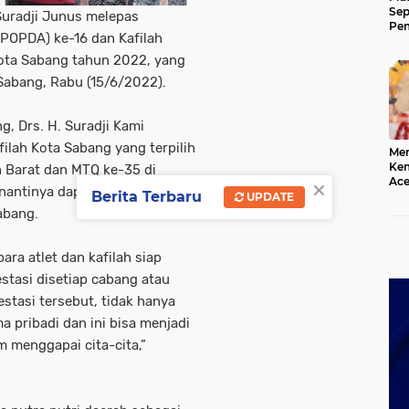
Sep
 Suradji Junus melepas
Pem
(POPDA) ke-16 dan Kafilah
Ace
Kota Sabang tahun 2022, yang
Sabang, Rabu (15/6/2022).
, Drs. H. Suradji Kami
ilah Kota Sabang yang terpilih
Mer
Kem
 Barat dan MTQ ke-35 di
×
Ace
 nantinya dapat memperoleh
Berita Terbaru
Mem
UPDATE
da
abang.
ra atlet dan kafilah siap
tasi disetiap cabang atau
stasi tersebut, tidak hanya
pribadi dan ini bisa menjadi
m menggapai cita-cita,”