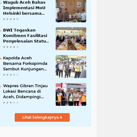
𝗪𝗮𝗴𝘂𝗯 𝗔𝗰𝗲𝗵 𝗕𝗮𝗵𝗮𝘀
𝗜𝗺𝗽𝗹𝗲𝗺𝗲𝗻𝘁𝗮𝘀𝗶 𝗠𝗼𝗨
𝗛𝗲𝗹𝘀𝗶𝗻𝗸𝗶 𝗯𝗲𝗿𝘀𝗮𝗺𝗮
𝗦𝗲𝗸𝗿𝗲𝘁𝗮𝗿𝗶𝗮𝘁 𝗡𝗲𝗴𝗮𝗿𝗮
𝗕𝗪𝗜 𝗧𝗲𝗴𝗮𝘀𝗸𝗮𝗻
𝗞𝗼𝗺𝗶𝘁𝗺𝗲𝗻 𝗙𝗮𝘀𝗶𝗹𝗶𝘁𝗮𝘀𝗶
𝗣𝗲𝗻𝘆𝗲𝗹𝗲𝘀𝗮𝗶𝗮𝗻 𝗦𝘁𝗮𝘁𝘂𝘀
𝗪𝗮𝗸𝗮𝗳 𝗕𝗹𝗮𝗻𝗴 𝗣𝗮𝗱𝗮𝗻𝗴
Kapolda Aceh
Bersama Forkopimda
Sambut Kunjungan
Kerja Wakil Presiden
RI di Kabupaten
Bireuen
Wapres Gibran Tinjau
Lokasi Bencana di
Aceh, Didampingi
Wagub Dek Fadh
Lihat Selengkapnya