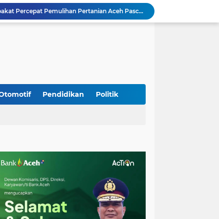
Rp 2,5 Triliun Dana Kementan untuk Bencana, Pemerintah Aceh kelola Rp 9,7 M
Meriahkan HUT Ke-81 Kemerdekaan RI, Polda Aceh Gelar Lomba Memasak Nasi Goreng dan Aneka Minuman
Babinsa Simpang Tiga Monitoring Harga Sembako, Pastikan Stabilitas dan Ketersediaan Bahan Pokok
Babinsa Lembah Seulawah Perkuat Sinergi dengan Tenaga Pendidik, Tekankan Pencegahan Kenakalan Remaja dan Bahaya Narkoba
Perkuat Kamtibmas, Babinsa Kuta Cot Glie Aktif Komsos Ajak Warga Jaga Ketertiban Desa
Kodim 0108/Agara Bersama Warga Gotong Royong percepat pembangunan Jembatan Gantung di Desa Gulo Aceh Tenggara
Babinsa Sukamakmur Tanamkan Semangat Belajar, Hadir Langsung di SMAN 1 untuk Motivasi Siswa
Jaga Stabilitas Wilayah, Koramil Montasik Intensifkan Patroli Keamanan di Desa Binaan
Otomotif
Pendidikan
Politik
Kodim 0108/Agara terus kebut pembangunan jembatan Gantung di Ds. Kumbang Jaya, Aceh Tenggara
Mualem dan Mentan Sepakat Percepat Pemulihan Pertanian Aceh Pascabencana