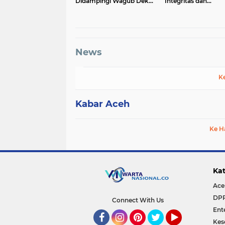
Didampingi Wagub Dek
Integritas dan
Fadh
Profesionalitas
News
K
Kabar Aceh
Ke H
Kat
Ace
DP
Connect With Us
Ent
Kes