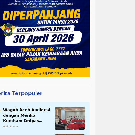
rita Terpopuler
𝗪𝗮𝗴𝘂𝗯 𝗔𝗰𝗲𝗵 𝗔𝘂𝗱𝗶𝗲𝗻𝘀𝗶
𝗱𝗲𝗻𝗴𝗮𝗻 𝗠𝗲𝗻𝗸𝗼
𝗞𝘂𝗺𝗵𝗮𝗺 𝗜𝗺𝗶𝗽𝗮𝘀
𝗧𝗲𝗿𝗸𝗮𝗶𝘁 𝗦𝘁𝗮𝘁𝘂𝘀 𝗪𝗮𝗸𝗮𝗳
𝗕𝗹𝗮𝗻𝗴𝗽𝗮𝗱𝗮𝗻𝗴