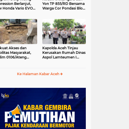
ression Berlanjut,
Yon TP 855/RD Bersama
 Honda Vario EVO
Warga Cor Pondasi Blok
 Temani Mobilitas
Angkur Jembatan
ian Peserta
Gantung di Ds. Lawe Ger
Ger, Aceh Tenggara
kuat Akses dan
Kapolda Aceh Tinjau
ilitas Masyarakat,
Kerusakan Rumah Dinas
im 0106/Ateng
Aspol Lamteumen I
kung Pembangunan
Akibat Angin Kencang
batan Beton di
Disertai Hujan
ip Antara, Aceh
Ke Halaman Kabar Aceh
gah