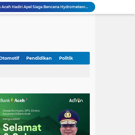
Kasdim 0101/Kota Banda Aceh Hadiri Apel Siaga Bencana Hydrometeorologi 2026, Perkuat Kesiapsiagaan Hadapi Ancaman Kekeringan
Koramil Seulimeum Hadiri Rapat Persiapan HUT Ke-81 Kemerdekaan RI Tingkat Kecamatan
Babinsa Jalin Komunikasi dengan Aparatur Gampong, Perkuat Sinergi Membangun Desa
Wapres Gibran Tinjau Lokasi Bencana di Aceh, Didampingi Wagub Dek Fadh
Program Daily Riding Impression Berlanjut, New Honda Vario EVO 160 Temani Mobilitas Harian Peserta
Kodim 0108/Agara dan Yon TP 855/RD Bersama Warga Cor Pondasi Blok Angkur Jembatan Gantung di Ds. Lawe Ger Ger, Aceh Tenggara
Perkuat Akses dan Mobilitas Masyarakat, Kodim 0106/Ateng Dukung Pembangunan Jembatan Beton di Rusip Antara, Aceh Tengah
Bupati Aceh Besar Perkuat Sinergi dengan Polres Demi Tingkatkan Pelayanan Masyarakat
Otomotif
Pendidikan
Politik
Kapolda Aceh Tinjau Kerusakan Rumah Dinas Aspol Lamteumen I Akibat Angin Kencang Disertai Hujan
Kodim Kota Banda Aceh Gelar Sidang Usul Kenaikan Pangkat Bintara dan Tamtama Periode 1 April 2027