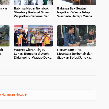
nikasi
Babinsa Hadiri Rembuk
Babinsa Bak Seutui
Stunting, Perkuat Sinergi
Ingatkan Warga Tetap
Wujudkan Generasi Sehat
Waspada Hadapi Cuaca
n Desa
di Kuta Malaka
Tak Menentu
ak-
Wapres Gibran Tinjau
Perumdam Tirta
h
Lokasi Bencana di Aceh,
Mountala Berbenah dan
Didampingi Wagub Dek
Siapkan Solusi Jangka
Fadh
Panjang Untuk
Optimalisasi Pelayanan
e Halaman News