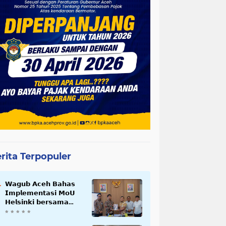
rita Terpopuler
𝗪𝗮𝗴𝘂𝗯 𝗔𝗰𝗲𝗵 𝗕𝗮𝗵𝗮𝘀
𝗜𝗺𝗽𝗹𝗲𝗺𝗲𝗻𝘁𝗮𝘀𝗶 𝗠𝗼𝗨
𝗛𝗲𝗹𝘀𝗶𝗻𝗸𝗶 𝗯𝗲𝗿𝘀𝗮𝗺𝗮
𝗦𝗲𝗸𝗿𝗲𝘁𝗮𝗿𝗶𝗮𝘁 𝗡𝗲𝗴𝗮𝗿𝗮