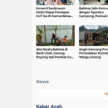
Koramil Seulimeum
Babinsa Jalin Komu
Hadiri Rapat Persiapan
dengan Aparatur
HUT Ke-81 Kemerdekaan
Gampong, Perkuat
RI Tingkat Kecamatan
Sinergi Membangu
Aksi Nyata Babinsa di
Angin Kencang Por
Barih Lhok, Gotong
Porandakan Ruma
Royong Jadi Perekat Kuat
Warga Lhoong
TNI dan Masyarakat
News
K
Kabar Aceh