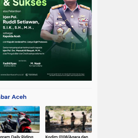
bar Aceh
gram Daily Riding
Kodim 0108/Agara dan