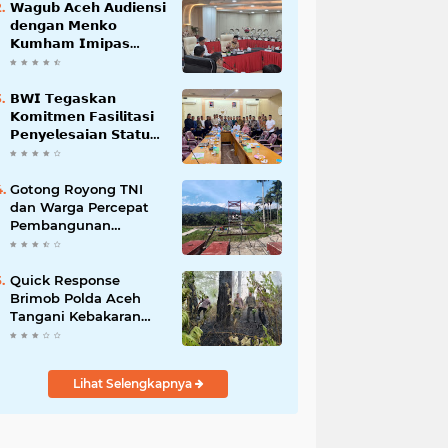
𝗪𝗮𝗴𝘂𝗯 𝗔𝗰𝗲𝗵 𝗔𝘂𝗱𝗶𝗲𝗻𝘀𝗶
𝗱𝗲𝗻𝗴𝗮𝗻 𝗠𝗲𝗻𝗸𝗼
𝗞𝘂𝗺𝗵𝗮𝗺 𝗜𝗺𝗶𝗽𝗮𝘀
𝗧𝗲𝗿𝗸𝗮𝗶𝘁 𝗦𝘁𝗮𝘁𝘂𝘀 𝗪𝗮𝗸𝗮𝗳
𝗕𝗹𝗮𝗻𝗴𝗽𝗮𝗱𝗮𝗻𝗴
𝗕𝗪𝗜 𝗧𝗲𝗴𝗮𝘀𝗸𝗮𝗻
𝗞𝗼𝗺𝗶𝘁𝗺𝗲𝗻 𝗙𝗮𝘀𝗶𝗹𝗶𝘁𝗮𝘀𝗶
𝗣𝗲𝗻𝘆𝗲𝗹𝗲𝘀𝗮𝗶𝗮𝗻 𝗦𝘁𝗮𝘁𝘂𝘀
𝗪𝗮𝗸𝗮𝗳 𝗕𝗹𝗮𝗻𝗴 𝗣𝗮𝗱𝗮𝗻𝗴
Gotong Royong TNI
dan Warga Percepat
Pembangunan
Jembatan Gantung
Perintis Kuta Ujung
Aceh Tenggara
Quick Response
Brimob Polda Aceh
Tangani Kebakaran
Hutan di Lembah
Seulawah
Lihat Selengkapnya