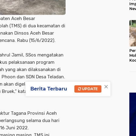
Imp
New
160
paten Aceh Besar
Har
lah (TMS) di dua kecamatan di
sanakan Dinsos Aceh Besar
encana. Rabu (15/6/2022).
Per
Bahrul Jamil, SSos mengatakan
Mob
Kod
fokus pelaksanaan program
Du
h yang akan dilaksanakan di
Jem
Rus
g Phoon dan SDN Desa Teladan.
Ten
×
 akan digelar di SMPN 1
Berita Terbaru
UPDATE
 Bruek,” katanya, Rabu
uktur Tagana Provinsi Aceh
berlangsung selama dua hari
 16 Juni 2022.
 masing masing. TMS ini