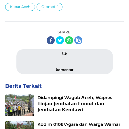
Kabar Aceh
Otomotif
SHARE
komentar
Berita Terkait
Didampingi Wagub 𝗔𝗰𝗲𝗵, Wapres
𝗧𝗶𝗻𝗷𝗮𝘂 𝗝𝗲𝗺𝗯𝗮𝘁𝗮𝗻 𝗟𝘂𝗺𝘂𝘁 𝗱𝗮𝗻
𝗝𝗲𝗺𝗯𝗮𝘁𝗮𝗻 𝗞𝗲𝗻𝗱𝗮𝘄𝗶
Kodim 0108/Agara dan Warga Warnai