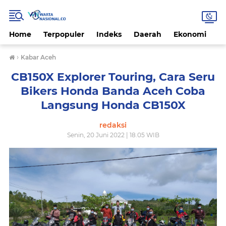
Home
Terpopuler
Indeks
Daerah
Ekonomi
H
›
Kabar Aceh
CB150X Explorer Touring, Cara Seru
Bikers Honda Banda Aceh Coba
Langsung Honda CB150X
redaksi
Senin, 20 Juni 2022 | 18.05 WIB