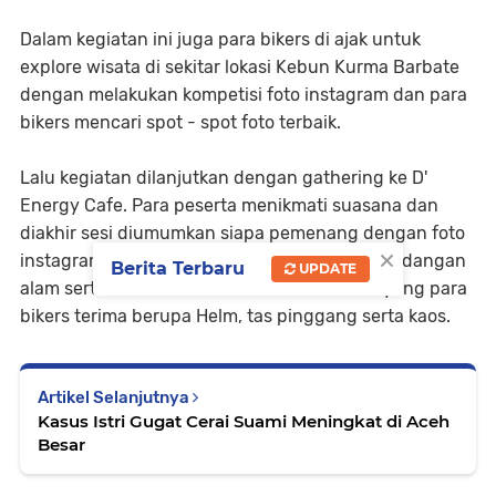
Dalam kegiatan ini juga para bikers di ajak untuk
explore wisata di sekitar lokasi Kebun Kurma Barbate
dengan melakukan kompetisi foto instagram dan para
bikers mencari spot - spot foto terbaik.
Lalu kegiatan dilanjutkan dengan gathering ke D'
Energy Cafe. Para peserta menikmati suasana dan
diakhir sesi diumumkan siapa pemenang dengan foto
×
instagram terbaik dengan background pemandangan
Berita Terbaru
UPDATE
alam serta ditemani Honda CB150X. Hadiah yang para
bikers terima berupa Helm, tas pinggang serta kaos.
Artikel Selanjutnya
Kasus Istri Gugat Cerai Suami Meningkat di Aceh
Besar