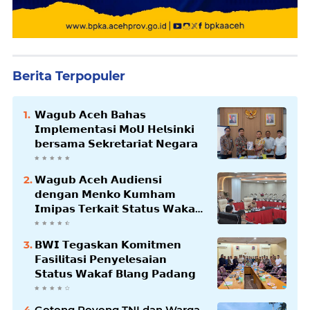
Berita Terpopuler
𝗪𝗮𝗴𝘂𝗯 𝗔𝗰𝗲𝗵 𝗕𝗮𝗵𝗮𝘀
𝗜𝗺𝗽𝗹𝗲𝗺𝗲𝗻𝘁𝗮𝘀𝗶 𝗠𝗼𝗨 𝗛𝗲𝗹𝘀𝗶𝗻𝗸𝗶
𝗯𝗲𝗿𝘀𝗮𝗺𝗮 𝗦𝗲𝗸𝗿𝗲𝘁𝗮𝗿𝗶𝗮𝘁 𝗡𝗲𝗴𝗮𝗿𝗮
𝗪𝗮𝗴𝘂𝗯 𝗔𝗰𝗲𝗵 𝗔𝘂𝗱𝗶𝗲𝗻𝘀𝗶
𝗱𝗲𝗻𝗴𝗮𝗻 𝗠𝗲𝗻𝗸𝗼 𝗞𝘂𝗺𝗵𝗮𝗺
𝗜𝗺𝗶𝗽𝗮𝘀 𝗧𝗲𝗿𝗸𝗮𝗶𝘁 𝗦𝘁𝗮𝘁𝘂𝘀 𝗪𝗮𝗸𝗮𝗳
𝗕𝗹𝗮𝗻𝗴𝗽𝗮𝗱𝗮𝗻𝗴
𝗕𝗪𝗜 𝗧𝗲𝗴𝗮𝘀𝗸𝗮𝗻 𝗞𝗼𝗺𝗶𝘁𝗺𝗲𝗻
𝗙𝗮𝘀𝗶𝗹𝗶𝘁𝗮𝘀𝗶 𝗣𝗲𝗻𝘆𝗲𝗹𝗲𝘀𝗮𝗶𝗮𝗻
𝗦𝘁𝗮𝘁𝘂𝘀 𝗪𝗮𝗸𝗮𝗳 𝗕𝗹𝗮𝗻𝗴 𝗣𝗮𝗱𝗮𝗻𝗴
Gotong Royong TNI dan Warga