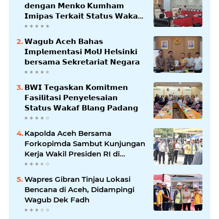
𝗱𝗲𝗻𝗴𝗮𝗻 𝗠𝗲𝗻𝗸𝗼 𝗞𝘂𝗺𝗵𝗮𝗺
𝗜𝗺𝗶𝗽𝗮𝘀 𝗧𝗲𝗿𝗸𝗮𝗶𝘁 𝗦𝘁𝗮𝘁𝘂𝘀 𝗪𝗮𝗸𝗮𝗳
𝗕𝗹𝗮𝗻𝗴𝗽𝗮𝗱𝗮𝗻𝗴
𝗪𝗮𝗴𝘂𝗯 𝗔𝗰𝗲𝗵 𝗕𝗮𝗵𝗮𝘀
𝗜𝗺𝗽𝗹𝗲𝗺𝗲𝗻𝘁𝗮𝘀𝗶 𝗠𝗼𝗨 𝗛𝗲𝗹𝘀𝗶𝗻𝗸𝗶
𝗯𝗲𝗿𝘀𝗮𝗺𝗮 𝗦𝗲𝗸𝗿𝗲𝘁𝗮𝗿𝗶𝗮𝘁 𝗡𝗲𝗴𝗮𝗿𝗮
𝗕𝗪𝗜 𝗧𝗲𝗴𝗮𝘀𝗸𝗮𝗻 𝗞𝗼𝗺𝗶𝘁𝗺𝗲𝗻
𝗙𝗮𝘀𝗶𝗹𝗶𝘁𝗮𝘀𝗶 𝗣𝗲𝗻𝘆𝗲𝗹𝗲𝘀𝗮𝗶𝗮𝗻
𝗦𝘁𝗮𝘁𝘂𝘀 𝗪𝗮𝗸𝗮𝗳 𝗕𝗹𝗮𝗻𝗴 𝗣𝗮𝗱𝗮𝗻𝗴
Kapolda Aceh Bersama
Forkopimda Sambut Kunjungan
Kerja Wakil Presiden RI di
Kabupaten Bireuen
Wapres Gibran Tinjau Lokasi
Bencana di Aceh, Didampingi
Wagub Dek Fadh