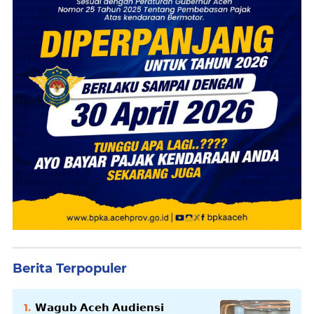
Berita Terpopuler
𝗪𝗮𝗴𝘂𝗯 𝗔𝗰𝗲𝗵 𝗔𝘂𝗱𝗶𝗲𝗻𝘀𝗶