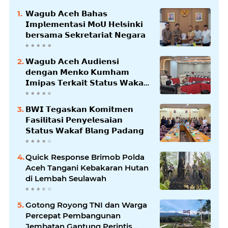
𝗪𝗮𝗴𝘂𝗯 𝗔𝗰𝗲𝗵 𝗕𝗮𝗵𝗮𝘀
𝗜𝗺𝗽𝗹𝗲𝗺𝗲𝗻𝘁𝗮𝘀𝗶 𝗠𝗼𝗨 𝗛𝗲𝗹𝘀𝗶𝗻𝗸𝗶
𝗯𝗲𝗿𝘀𝗮𝗺𝗮 𝗦𝗲𝗸𝗿𝗲𝘁𝗮𝗿𝗶𝗮𝘁 𝗡𝗲𝗴𝗮𝗿𝗮
𝗪𝗮𝗴𝘂𝗯 𝗔𝗰𝗲𝗵 𝗔𝘂𝗱𝗶𝗲𝗻𝘀𝗶
𝗱𝗲𝗻𝗴𝗮𝗻 𝗠𝗲𝗻𝗸𝗼 𝗞𝘂𝗺𝗵𝗮𝗺
𝗜𝗺𝗶𝗽𝗮𝘀 𝗧𝗲𝗿𝗸𝗮𝗶𝘁 𝗦𝘁𝗮𝘁𝘂𝘀 𝗪𝗮𝗸𝗮𝗳
𝗕𝗹𝗮𝗻𝗴𝗽𝗮𝗱𝗮𝗻𝗴
𝗕𝗪𝗜 𝗧𝗲𝗴𝗮𝘀𝗸𝗮𝗻 𝗞𝗼𝗺𝗶𝘁𝗺𝗲𝗻
𝗙𝗮𝘀𝗶𝗹𝗶𝘁𝗮𝘀𝗶 𝗣𝗲𝗻𝘆𝗲𝗹𝗲𝘀𝗮𝗶𝗮𝗻
𝗦𝘁𝗮𝘁𝘂𝘀 𝗪𝗮𝗸𝗮𝗳 𝗕𝗹𝗮𝗻𝗴 𝗣𝗮𝗱𝗮𝗻𝗴
Quick Response Brimob Polda
Aceh Tangani Kebakaran Hutan
di Lembah Seulawah
Gotong Royong TNI dan Warga
Percepat Pembangunan
Jembatan Gantung Perintis