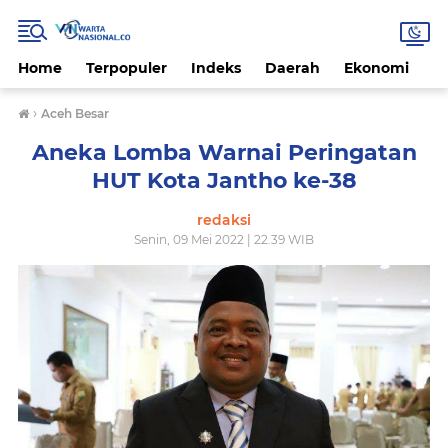
Home
Terpopuler
Indeks
Daerah
Ekonomi
H
›
Aceh Besar
Aneka Lomba Warnai Peringatan
HUT Kota Jantho ke-38
redaksi
Senin, 09 Mei 2022 | 22.39 WIB