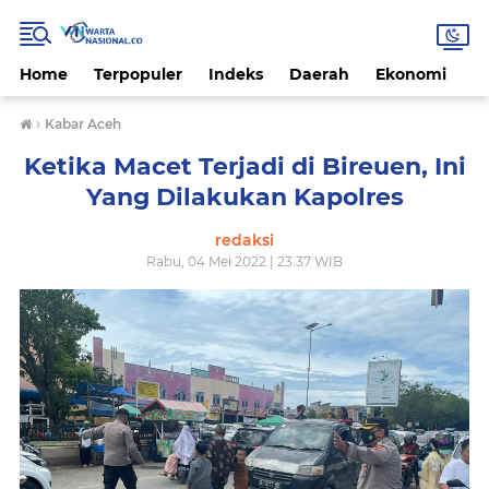
Home
Terpopuler
Indeks
Daerah
Ekonomi
H
›
Kabar Aceh
Ketika Macet Terjadi di Bireuen, Ini
Yang Dilakukan Kapolres
redaksi
Rabu, 04 Mei 2022 | 23.37 WIB