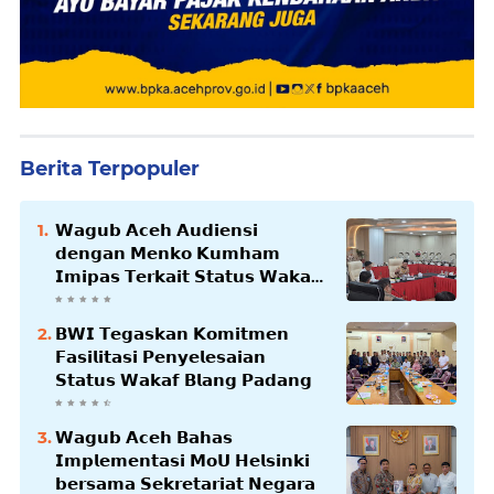
Berita Terpopuler
𝗪𝗮𝗴𝘂𝗯 𝗔𝗰𝗲𝗵 𝗔𝘂𝗱𝗶𝗲𝗻𝘀𝗶
𝗱𝗲𝗻𝗴𝗮𝗻 𝗠𝗲𝗻𝗸𝗼 𝗞𝘂𝗺𝗵𝗮𝗺
𝗜𝗺𝗶𝗽𝗮𝘀 𝗧𝗲𝗿𝗸𝗮𝗶𝘁 𝗦𝘁𝗮𝘁𝘂𝘀 𝗪𝗮𝗸𝗮𝗳
𝗕𝗹𝗮𝗻𝗴𝗽𝗮𝗱𝗮𝗻𝗴
𝗕𝗪𝗜 𝗧𝗲𝗴𝗮𝘀𝗸𝗮𝗻 𝗞𝗼𝗺𝗶𝘁𝗺𝗲𝗻
𝗙𝗮𝘀𝗶𝗹𝗶𝘁𝗮𝘀𝗶 𝗣𝗲𝗻𝘆𝗲𝗹𝗲𝘀𝗮𝗶𝗮𝗻
𝗦𝘁𝗮𝘁𝘂𝘀 𝗪𝗮𝗸𝗮𝗳 𝗕𝗹𝗮𝗻𝗴 𝗣𝗮𝗱𝗮𝗻𝗴
𝗪𝗮𝗴𝘂𝗯 𝗔𝗰𝗲𝗵 𝗕𝗮𝗵𝗮𝘀
𝗜𝗺𝗽𝗹𝗲𝗺𝗲𝗻𝘁𝗮𝘀𝗶 𝗠𝗼𝗨 𝗛𝗲𝗹𝘀𝗶𝗻𝗸𝗶
𝗯𝗲𝗿𝘀𝗮𝗺𝗮 𝗦𝗲𝗸𝗿𝗲𝘁𝗮𝗿𝗶𝗮𝘁 𝗡𝗲𝗴𝗮𝗿𝗮